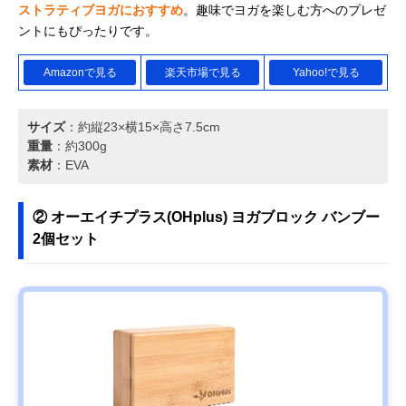
ストラティブヨガにおすすめ
。趣味でヨガを楽しむ方へのプレゼ
ントにもぴったりです。
Amazonで見る
楽天市場で見る
Yahoo!で見る
サイズ
：約縦23×横15×高さ7.5cm
重量
：約300g
素材
：EVA
② オーエイチプラス(OHplus) ヨガブロック バンブー
2個セット