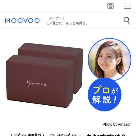
［ムーブー］
モノ選びに、もっと納得を。
Photo by Amazon