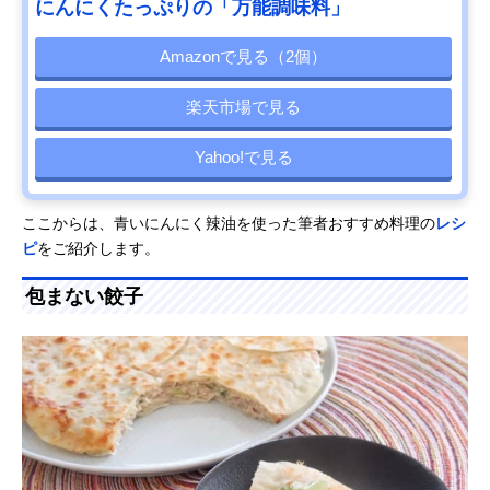
にんにくたっぷりの「万能調味料」
Amazonで見る（2個）
楽天市場で見る
Yahoo!で見る
ここからは、青いにんにく辣油を使った筆者おすすめ料理の
レシ
ピ
をご紹介します。
包まない餃子