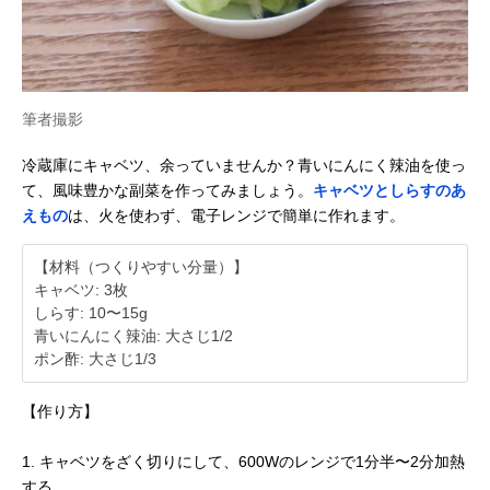
筆者撮影
冷蔵庫にキャベツ、余っていませんか？青いにんにく辣油を使っ
て、風味豊かな副菜を作ってみましょう。
キャベツとしらすのあ
えもの
は、火を使わず、電子レンジで簡単に作れます。
【材料（つくりやすい分量）】
キャベツ: 3枚
しらす: 10〜15g
青いにんにく辣油: 大さじ1/2
ポン酢: 大さじ1/3
【作り方】
1. キャベツをざく切りにして、600Wのレンジで1分半〜2分加熱
する。