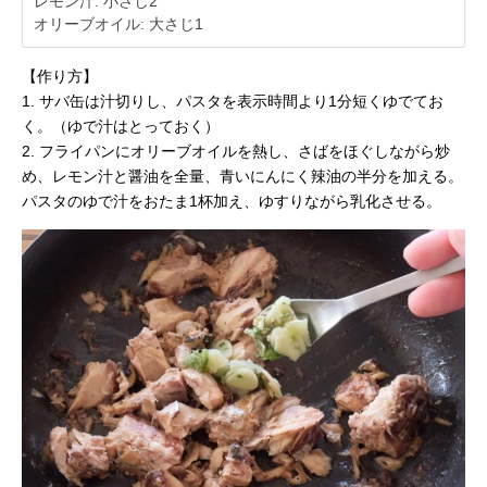
レモン汁: 小さじ2
オリーブオイル: 大さじ1
【作り方】
1. サバ缶は汁切りし、パスタを表示時間より1分短くゆでてお
く。（ゆで汁はとっておく）
2. フライパンにオリーブオイルを熱し、さばをほぐしながら炒
め、レモン汁と醤油を全量、青いにんにく辣油の半分を加える。
パスタのゆで汁をおたま1杯加え、ゆすりながら乳化させる。