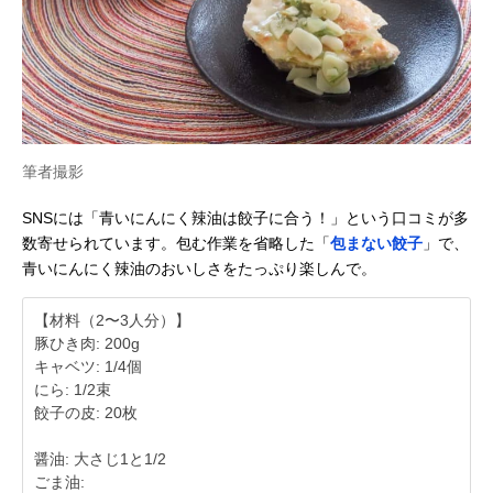
筆者撮影
SNSには「青いにんにく辣油は餃子に合う！」という口コミが多
数寄せられています。包む作業を省略した「
包まない餃子
」で、
青いにんにく辣油のおいしさをたっぷり楽しんで。
【材料（2〜3人分）】
豚ひき肉: 200g
キャベツ: 1/4個
にら: 1/2束
餃子の皮: 20枚
醤油: 大さじ1と1/2
ごま油: