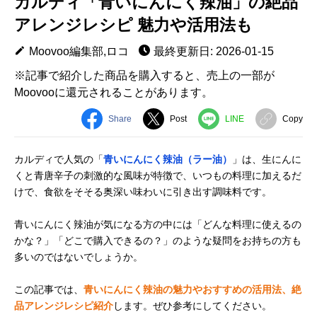
カルディ「青いにんにく辣油」の絶品
アレンジレシピ 魅力や活用法も
Moovoo編集部,ロコ
最終更新日: 2026-01-15
※記事で紹介した商品を購入すると、売上の一部が
Moovooに還元されることがあります。
Share
Post
LINE
Copy
カルディで人気の「
青いにんにく辣油（ラー油）
」は、生にんに
くと青唐辛子の刺激的な風味が特徴で、いつもの料理に加えるだ
けで、食欲をそそる奥深い味わいに引き出す調味料です。
青いにんにく辣油が気になる方の中には「どんな料理に使えるの
かな？」「どこで購入できるの？」のような疑問をお持ちの方も
多いのではないでしょうか。
この記事では、
青いにんにく辣油の魅力やおすすめの活用法、絶
品アレンジレシピ紹介
します。ぜひ参考にしてください。