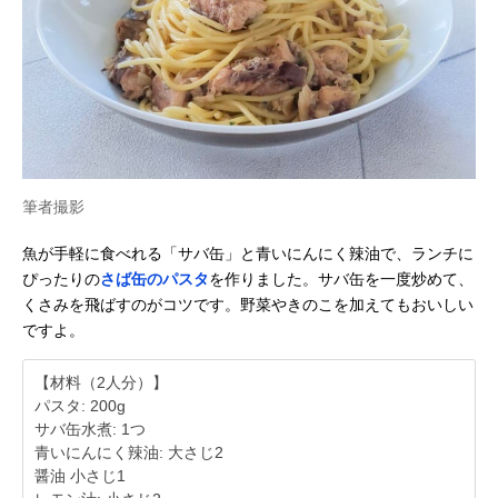
筆者撮影
魚が手軽に食べれる「サバ缶」と青いにんにく辣油で、ランチに
ぴったりの
さば缶のパスタ
を作りました。サバ缶を一度炒めて、
くさみを飛ばすのがコツです。野菜やきのこを加えてもおいしい
ですよ。
【材料（2人分）】
パスタ: 200g
サバ缶水煮: 1つ
青いにんにく辣油: 大さじ2
醤油 小さじ1