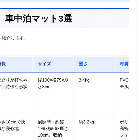
、車中泊マット3選
を紹介します。
特長
サイズ
重さ
材質
寝返りが打ちや
縦190×横75×厚
3.4kg
PVC、ポ
すい特殊な形状
さ8cm
テル繊維
厚さ10cmで快
展開時：約縦
約3.2kg
ポリエス
適な寝心地
198×横66×厚さ
高密度ウ
10cm、収納
フォーム