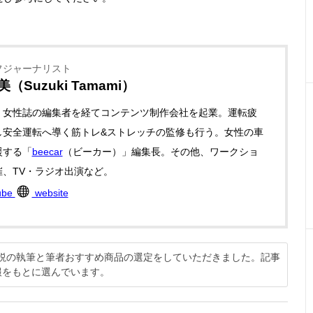
フジャーナリスト
（Suzuki Tamami）
、女性誌の編集者を経てコンテンツ制作会社を起業。運転疲
し安全運転へ導く筋トレ&ストレッチの監修も行う。女性の車
援する「
beecar
（ビーカー）」編集長。その他、ワークショ
催、TV・ラジオ出演など。
ube
website
方解説の執筆と筆者おすすめ商品の選定をしていただきました。記事
報をもとに選んでいます。