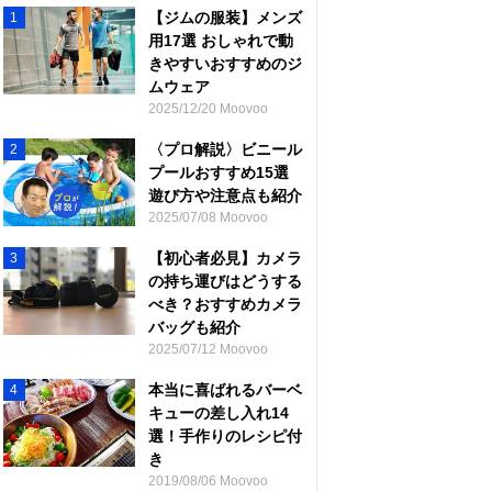
【ジムの服装】メンズ
1
用17選 おしゃれで動
きやすいおすすめのジ
ムウェア
2025/12/20 Moovoo
〈プロ解説〉ビニール
2
プールおすすめ15選
遊び方や注意点も紹介
2025/07/08 Moovoo
【初心者必見】カメラ
3
の持ち運びはどうする
べき？おすすめカメラ
バッグも紹介
2025/07/12 Moovoo
本当に喜ばれるバーベ
4
キューの差し入れ14
選！手作りのレシピ付
き
2019/08/06 Moovoo