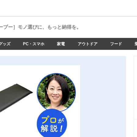
ーブー］
モノ選びに、もっと納得を。
グッズ
PC・スマホ
家電
アウトドア
フード