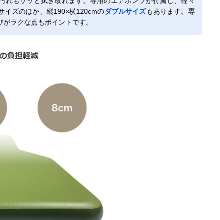
汚れもサッと拭き取れます。専用のエアポンプが付属し、軽々
ズのほか、縦190×横120cmの
ダブルサイズ
もあります。専
びがラクな点もポイントです。