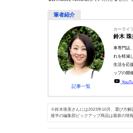
カーライ
鈴木 珠美
車専門誌
れを軽減
生活を応
ップの開
YouT
記事一覧
※鈴木珠美さんには2023年10月、選び
後半の編集部ピックアップ商品は最新の情