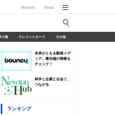
Moovoo
About
乗り物
クレジットカード
その他
未来がともる動画メデ
ィア。最先端の情報を
チェック！
科学と企業と出会う、
つながる
ランキング