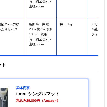
時：約全長73×
直径20cm
横幅75cmのゆ
展開時：約縦
約3.5kg
ポリエス
ったりサイズ
200×横75×厚さ
高密度ウ
10cm、収納
フォーム
時：約全長75×
直径30cm
ット
梁本商事
iimat シングルマット
税込み29,800円（Amazon）