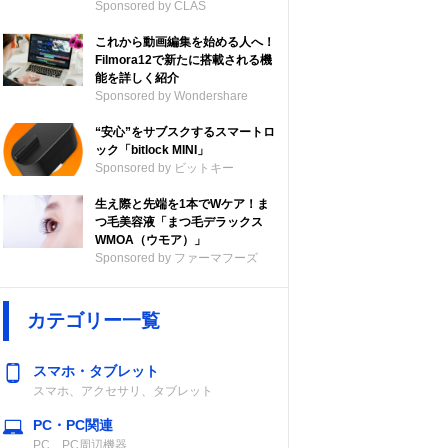
Sponsored by CLAS
これから動画編集を始める人へ！
Filmora12で新たに搭載される機
能を詳しく紹介
Sponsored by Wondershare
“安心”をサブスクするスマートロ
ック「bitlock MINI」
Sponsored by ビットキー
生え際と先端を1本でWケア！ま
つ毛美容液「まつ毛デラックス
WMOA（ウモア）」
Sponsored by ファーマフーズ
カテゴリー一覧
スマホ・タブレット
スマホ、アクセサリ、タブレット
PC・PC関連
PC、PC周辺機器