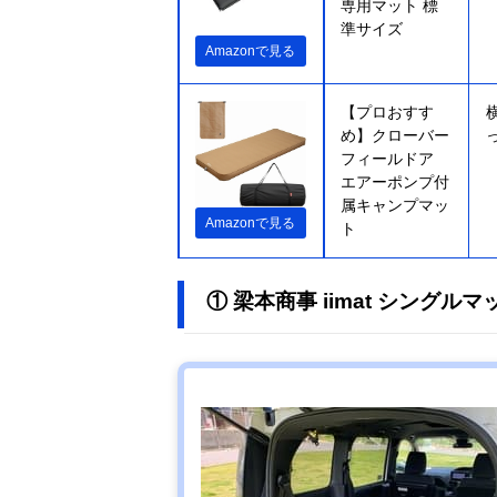
専用マット 標
準サイズ
Amazonで見る
【プロおすす
め】クローバー
フィールドア
エアーポンプ付
属キャンプマッ
Amazonで見る
ト
① 梁本商事 iimat シングルマ