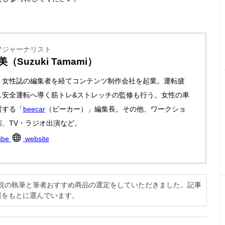
フジャーナリスト
（Suzuki Tamami）
、女性誌の編集者を経てコンテンツ制作会社を起業。運転疲
し安全運転へ導く筋トレ&ストレッチの監修も行う。女性の車
援する「
beecar
（ビーカー）」編集長。その他、ワークショ
催、TV・ラジオ出演など。
ube
website
方解説の執筆と筆者おすすめ商品の選定をしていただきました。記事
報をもとに選んでいます。