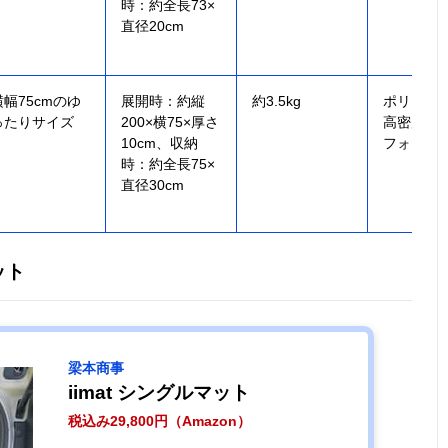
時：約全長73×
直径20cm
横幅75cmのゆ
展開時：約縦
約3.5kg
ポリエス
ったりサイズ
200×横75×厚さ
高密度ウ
10cm、収納
フォーム
時：約全長75×
直径30cm
ット
梁本商事
iimat シングルマット
税込み29,800円（Amazon）