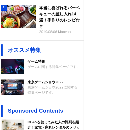
本当に喜ばれるバーベ
5
キューの差し入れ14
選！手作りのレシピ付
き
2019/08/06 Moovoo
オススメ特集
ゲーム特集
ゲームに関する特集ページです。
東京ゲームショウ2022
東京ゲームショウ2022に関する
特集ページです。
Sponsored Contents
CLASを使ってみた人の評判を紹
介！家電・家具レンタルのメリッ