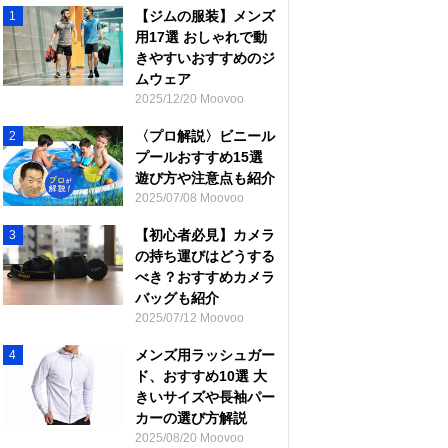
【ジムの服装】メンズ
1
用17選 おしゃれで動
きやすいおすすめのジ
ムウェア
2025/12/20 Moovoo
〈プロ解説〉ビニール
2
プールおすすめ15選
遊び方や注意点も紹介
2025/07/08 Moovoo
【初心者必見】カメラ
3
の持ち運びはどうする
べき？おすすめカメラ
バッグも紹介
2025/07/12 Moovoo
メンズ用ラッシュガー
4
ド、おすすめ10選 大
きいサイズや長袖パー
カーの選び方解説
2025/08/20 Moovoo