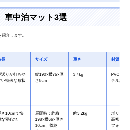
、車中泊マット3選
を紹介します。
特長
サイズ
重さ
材質
寝返りが打ちや
縦190×横75×厚
3.4kg
PVC、ポ
すい特殊な形状
さ8cm
テル繊維
厚さ10cmで快
展開時：約縦
約3.2kg
ポリエス
適な寝心地
198×横66×厚さ
高密度ウ
10cm、収納
フォーム