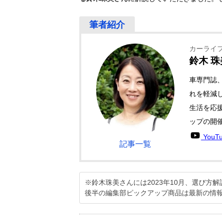
カーライ
鈴木 珠美
車専門誌
れを軽減
生活を応
ップの開
YouT
記事一覧
※鈴木珠美さんには2023年10月、選び
後半の編集部ピックアップ商品は最新の情