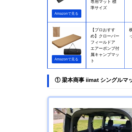
専用マット 標
準サイズ
Amazonで見る
【プロおすす
め】クローバー
フィールドア
エアーポンプ付
属キャンプマッ
Amazonで見る
ト
① 梁本商事 iimat シングルマ