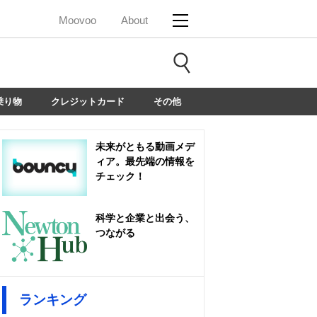
Moovoo
About
乗り物
クレジットカード
その他
未来がともる動画メデ
ィア。最先端の情報を
チェック！
科学と企業と出会う、
つながる
ランキング