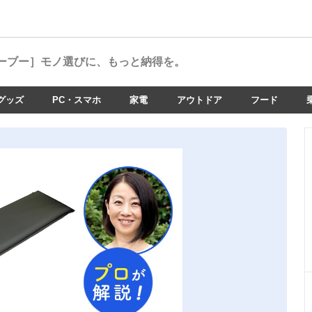
ーブー］
モノ選びに、もっと納得を。
グッズ
PC・スマホ
家電
アウトドア
フード