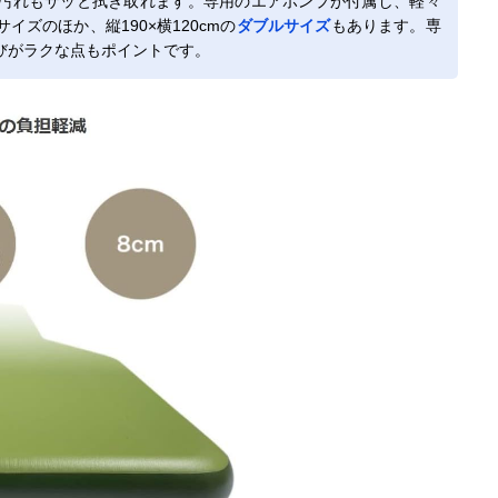
汚れもサッと拭き取れます。専用のエアポンプが付属し、軽々
ズのほか、縦190×横120cmの
ダブルサイズ
もあります。専
びがラクな点もポイントです。