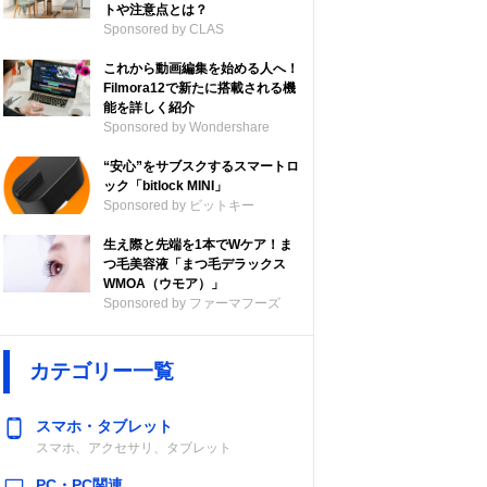
トや注意点とは？
Sponsored by CLAS
これから動画編集を始める人へ！
Filmora12で新たに搭載される機
能を詳しく紹介
Sponsored by Wondershare
“安心”をサブスクするスマートロ
ック「bitlock MINI」
Sponsored by ビットキー
生え際と先端を1本でWケア！ま
つ毛美容液「まつ毛デラックス
WMOA（ウモア）」
Sponsored by ファーマフーズ
カテゴリー一覧
スマホ・タブレット
スマホ、アクセサリ、タブレット
PC・PC関連