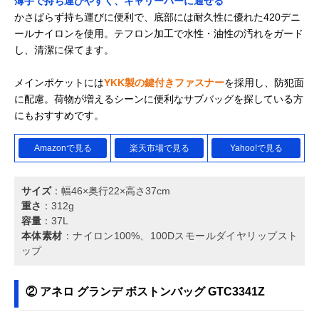
薄手で持ち運びやすく、キャリーバーに通せる
かさばらず持ち運びに便利で、底部には耐久性に優れた420デニ
ールナイロンを使用。テフロン加工で水性・油性の汚れをガード
し、清潔に保てます。
メインポケットには
YKK製の鍵付きファスナー
を採用し、防犯面
に配慮。荷物が増えるシーンに便利なサブバッグを探している方
にもおすすめです。
Amazonで見る
楽天市場で見る
Yahoo!で見る
サイズ
：幅46×奥行22×高さ37cm
重さ
：312g
容量
：37L
本体素材
：ナイロン100%、100Dスモールダイヤリップスト
ップ
② アネロ グランデ ボストンバッグ GTC3341Z