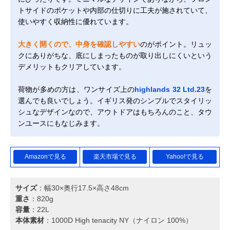
トサイドのポケットや内部の仕切りに工夫が施されていて、
使いやすく収納性に優れています。
大きく開くので、中身を確認しやすい
のがポイント。リュッ
クにありがちな、底にしまったものが取り出しにくいという
デメリットもクリアしています。
荷物が多めの方は、ワンサイズ上の
highlands 32 Ltd.23
を
選んでも良いでしょう。イギリス発のシンプルでスタイリッ
シュなデザインなので、アウトドアはもちろんのこと、タウ
ンユースにもなじみます。
Amazonで見る
楽天市場で見る
Yahoo!で見る
サイズ
：幅30×奥行17.5×高さ48cm
重さ
：820g
容量
：22L
本体素材
：1000D High tenacity NY（ナイロン 100%）