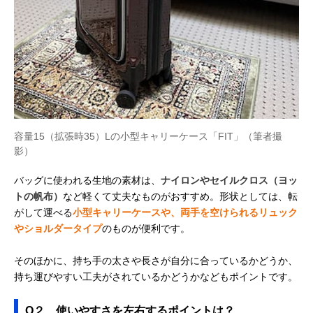
容量15（拡張時35）Lの小型キャリーケース「FIT」（筆者撮
影）
バッグに使われる生地の素材は、
ナイロンやセイルクロス（ヨッ
トの帆布）
など軽くて丈夫なものがおすすめ。形状としては、転
がして運べる
小型キャリーケースや、両手を空けられるリュック
やショルダータイプ
のものが便利です。
そのほかに、持ち手の太さや長さが自分に合っているかどうか、
持ち運びやすい工夫がされているかどうかなどもポイントです。
Q２、使いやすさを左右するポイントは？