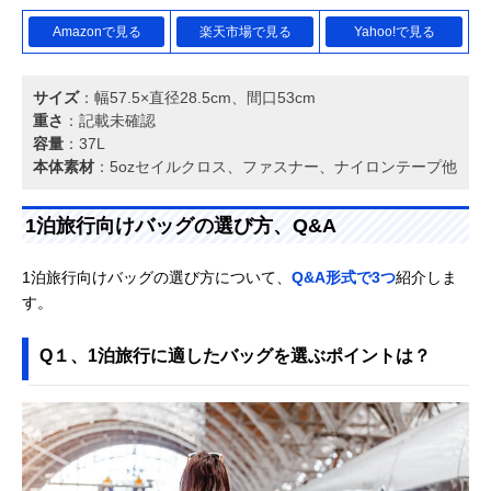
Amazonで見る
楽天市場で見る
Yahoo!で見る
サイズ
：幅57.5×直径28.5cm、間口53cm
重さ
：記載未確認
容量
：37L
本体素材
：5ozセイルクロス、ファスナー、ナイロンテープ他
1泊旅行向けバッグの選び方、Q&A
1泊旅行向けバッグの選び方について、
Q&A形式で3つ
紹介しま
す。
Q１、1泊旅行に適したバッグを選ぶポイントは？