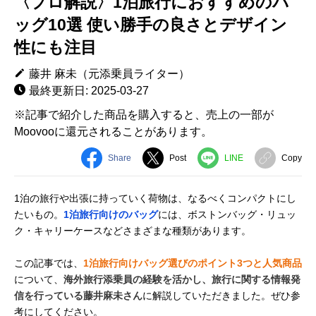
〈プロ解説〉1泊旅行におすすめのバ
ッグ10選 使い勝手の良さとデザイン
性にも注目
藤井 麻未（元添乗員ライター）
最終更新日: 2025-03-27
※記事で紹介した商品を購入すると、売上の一部が
Moovooに還元されることがあります。
Share
Post
LINE
Copy
1泊の旅行や出張に持っていく荷物は、なるべくコンパクトにし
たいもの。
1泊旅行向けのバッグ
には、ボストンバッグ・リュッ
ク・キャリーケースなどさまざまな種類があります。
この記事では、
1泊旅行向けバッグ選びのポイント3つと人気商品
について、
海外旅行添乗員の経験を活かし、旅行に関する情報発
信を行っている藤井麻未さん
に解説していただきました。ぜひ参
考にしてください。