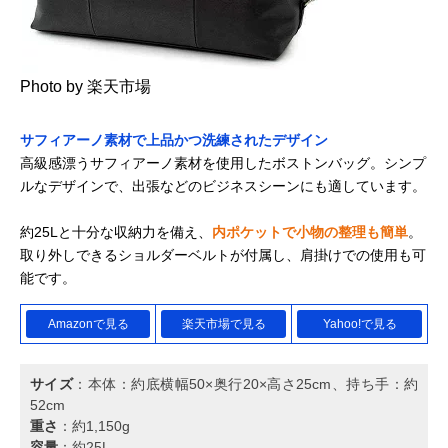
Photo by 楽天市場
サフィアーノ素材で上品かつ洗練されたデザイン
高級感漂うサフィアーノ素材を使用したボストンバッグ。シンプ
ルなデザインで、出張などのビジネスシーンにも適しています。
約25Lと十分な収納力を備え、
内ポケットで小物の整理も簡単
。
取り外しできるショルダーベルトが付属し、肩掛けでの使用も可
能です。
Amazonで見る
楽天市場で見る
Yahoo!で見る
サイズ
：本体：約底横幅50×奥行20×高さ25cm、持ち手：約
52cm
重さ
：約1,150g
容量
：約25L