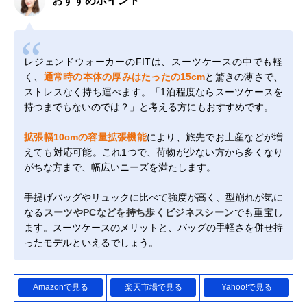
おすすめポイント
レジェンドウォーカーのFITは、スーツケースの中でも軽
く、
通常時の本体の厚みはたったの15cm
と驚きの薄さで、
ストレスなく持ち運べます。「1泊程度ならスーツケースを
持つまでもないのでは？」と考える方にもおすすめです。
拡張幅10cmの容量拡張機能
により、旅先でお土産などが増
えても対応可能。これ1つで、荷物が少ない方から多くなり
がちな方まで、幅広いニーズを満たします。
手提げバッグやリュックに比べて強度が高く、型崩れが気に
なる
スーツやPCなどを持ち歩くビジネスシーン
でも重宝し
ます。スーツケースのメリットと、バッグの手軽さを併せ持
ったモデルといえるでしょう。
Amazonで見る
楽天市場で見る
Yahoo!で見る