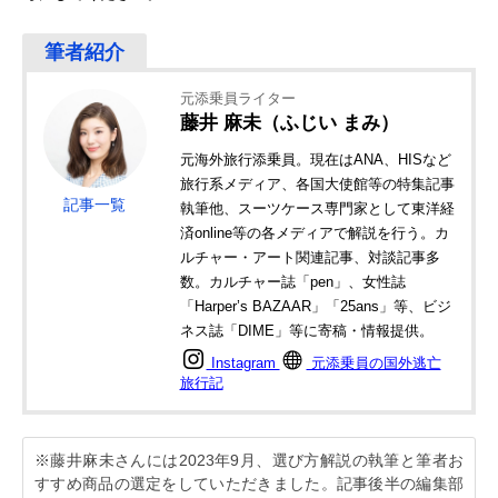
元添乗員ライター
藤井 麻未（ふじい まみ）
元海外旅行添乗員。現在はANA、HISなど
旅行系メディア、各国大使館等の特集記事
記事一覧
執筆他、スーツケース専門家として東洋経
済online等の各メディアで解説を行う。カ
ルチャー・アート関連記事、対談記事多
数。カルチャー誌「pen」、女性誌
「Harper’s BAZAAR」「25ans」等、ビジ
ネス誌「DIME」等に寄稿・情報提供。
Instagram
元添乗員の国外逃亡
旅行記
※藤井麻未さんには2023年9月、選び方解説の執筆と筆者お
すすめ商品の選定をしていただきました。記事後半の編集部