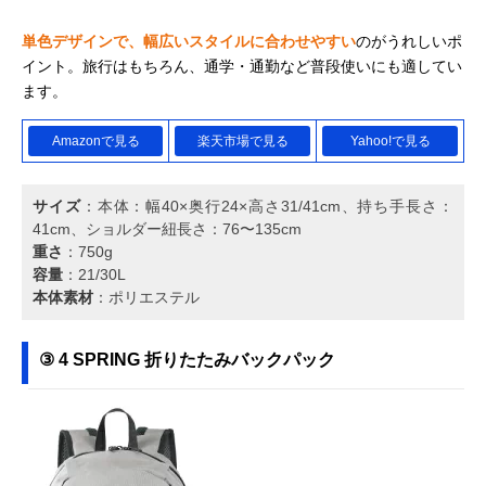
単色デザインで、幅広いスタイルに合わせやすい
のがうれしいポ
イント。旅行はもちろん、通学・通勤など普段使いにも適してい
ます。
Amazonで見る
楽天市場で見る
Yahoo!で見る
サイズ
：本体：幅40×奥行24×高さ31/41cm、持ち手長さ：
41cm、ショルダー紐長さ：76〜135cm
重さ
：750g
容量
：21/30L
本体素材
：ポリエステル
③ 4 SPRING 折りたたみバックパック