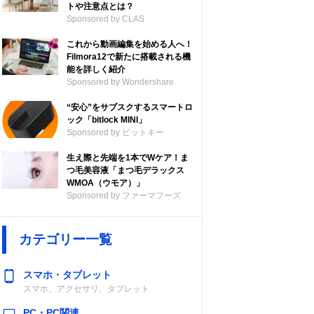
トや注意点とは？
Sponsored by CLAS
これから動画編集を始める人へ！
Filmora12で新たに搭載される機
能を詳しく紹介
Sponsored by Wondershare
“安心”をサブスクするスマートロ
ック「bitlock MINI」
Sponsored by ビットキー
生え際と先端を1本でWケア！ま
つ毛美容液「まつ毛デラックス
WMOA（ウモア）」
Sponsored by ファーマフーズ
カテゴリー一覧
スマホ・タブレット
スマホ、アクセサリ、タブレット
PC・PC関連