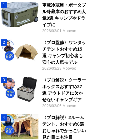
車載冷蔵庫・ポータブ
1
ル冷蔵庫のおすすめ人
気9選 キャンプやドラ
イブに
2026/03/01 Moovoo
〈プロ監修〉ワンタッ
2
チテントおすすめ15
選 キャンプ初心者も
安心の人気モデル
2026/03/23 Moovoo
〈プロ解説〉クーラー
3
ボックスおすすめ27
選 アウトドアに欠か
せないキャンプギア
2026/03/05 Moovoo
〈プロ解説〉2ルーム
4
テント、おすすめ6選
おしゃれでかっこいい
見た目にも注目