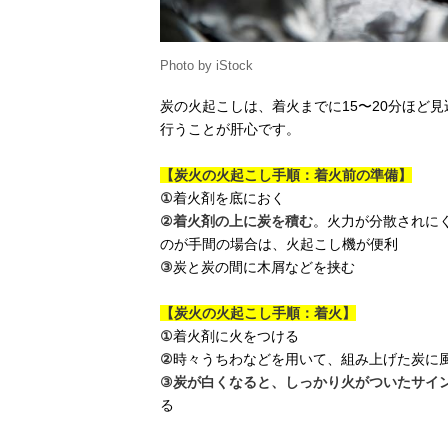
Photo by iStock
炭の火起こしは、着火までに15〜20分ほど
行うことが肝心です。
【炭火の火起こし手順：着火前の準備】
①
着火剤を底におく
②
着火剤の上に炭を積む
。火力が分散されに
のが手間の場合は、火起こし機が便利
③
炭と炭の間に木屑などを挟む
【炭火の火起こし手順：着火】
①
着火剤に火をつける
②
時々うちわなどを用いて、組み上げた炭に
③
炭が白くなると、しっかり火がついたサイ
る