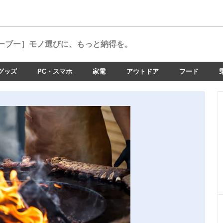
ーブー］
モノ選びに、もっと納得を。
グッズ
PC・スマホ
家電
アウトドア
フード