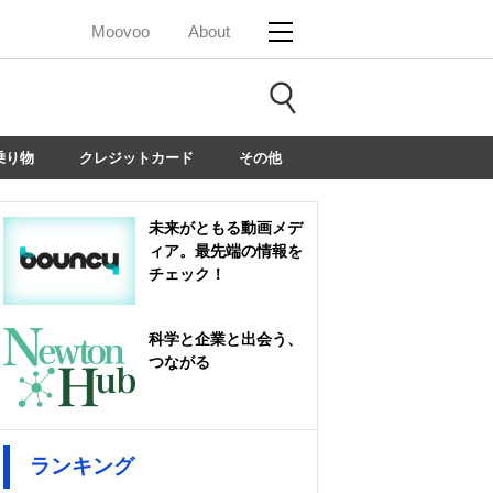
Moovoo
About
乗り物
クレジットカード
その他
未来がともる動画メデ
ィア。最先端の情報を
チェック！
科学と企業と出会う、
つながる
ランキング