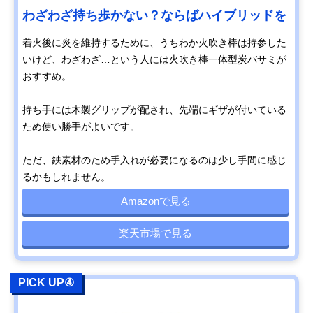
わざわざ持ち歩かない？ならばハイブリッドを
着火後に炎を維持するために、うちわか火吹き棒は持参した
いけど、わざわざ…という人には火吹き棒一体型炭バサミが
おすすめ。
持ち手には木製グリップが配され、先端にギザが付いている
ため使い勝手がよいです。
ただ、鉄素材のため手入れが必要になるのは少し手間に感じ
るかもしれません。
Amazonで見る
楽天市場で見る
PICK UP④