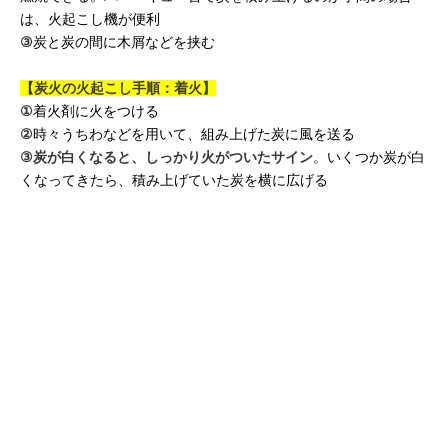
は、火起こし機が便利
③
炭と炭の間に木屑などを挟む
【炭火の火起こし手順：着火】
①
着火剤に火をつける
②
時々うちわなどを用いて、組み上げた炭に風を送る
③
炭が白くなると、しっかり火がついたサイン
。いくつか炭が白
くなってきたら、積み上げていた炭を横に広げる