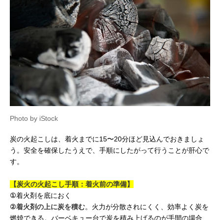
Photo by iStock
炭の火起こしは、着火までに15〜20分ほど見込んでおきましょ
う。安全を確保したうえで、手順にしたがって行うことが肝心で
す。
【炭火の火起こし手順：着火前の準備】
①
着火剤を底におく
②
着火剤の上に炭を積む
。火力が分散されにくく、効率よく炭を
燃焼できる。バーベキュー台で炭を積み上げるのが手間の場合