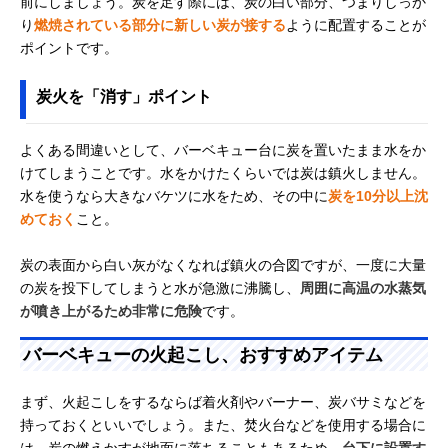
前にしましょう。炭を足す際には、炭の白い部分、つまりしっか
り
燃焼されている部分に新しい炭が接する
ように配置することが
ポイントです。
炭火を「消す」ポイント
よくある間違いとして、バーベキュー台に炭を置いたまま水をか
けてしまうことです。水をかけたくらいでは炭は鎮火しません。
水を使うなら大きなバケツに水をため、その中に
炭を10分以上沈
めておく
こと。
炭の表面から白い灰がなくなれば鎮火の合図ですが、一度に大量
の炭を投下してしまうと水が急激に沸騰し、
周囲に高温の水蒸気
が噴き上がるため非常に危険
です。
バーベキューの火起こし、おすすめアイテム
まず、火起こしをするならば着火剤やバーナー、炭バサミなどを
持っておくといいでしょう。また、焚火台などを使用する場合に
は、炭の燃えかすが地面に落ちることもあるため、
台下に設置す