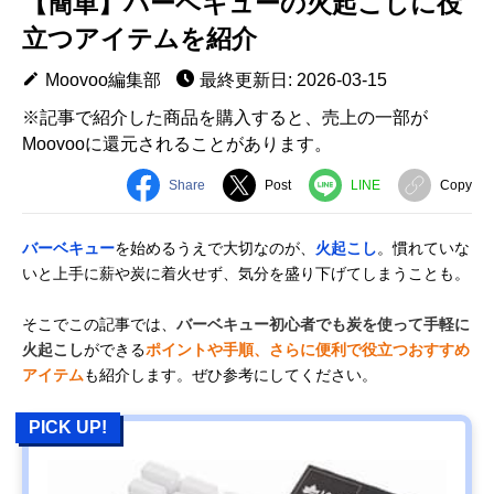
【簡単】バーベキューの火起こしに役
立つアイテムを紹介
Moovoo編集部
最終更新日: 2026-03-15
※記事で紹介した商品を購入すると、売上の一部が
Moovooに還元されることがあります。
Share
Post
LINE
Copy
バーベキュー
を始めるうえで大切なのが、
火起こし
。慣れていな
いと上手に薪や炭に着火せず、気分を盛り下げてしまうことも。
そこでこの記事では、
バーベキュー初心者でも炭を使って手軽に
火起こし
ができる
ポイントや手順、さらに便利で役立つおすすめ
アイテム
も紹介します。ぜひ参考にしてください。
PICK UP!