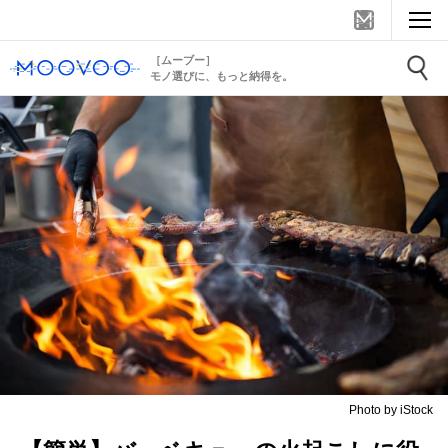
［ムーブー］
モノ選びに、もっと納得を。
Photo by iStock