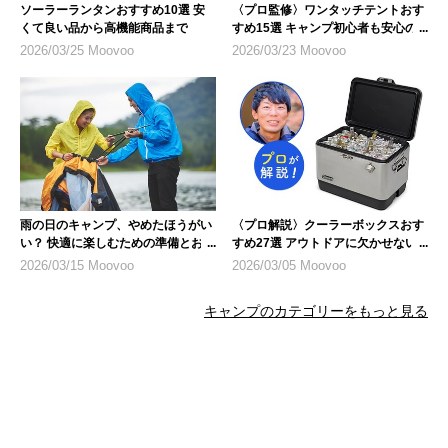
ソーラーランタンおすすめ10選 安
〈プロ監修〉ワンタッチテントおす
くて良い品から高機能商品まで
すめ15選 キャンプ初心者も安心の
人気モデル
2026/03/25 Moovoo
2026/03/23 Moovoo
雨の日のキャンプ、やめたほうがい
〈プロ解説〉クーラーボックスおす
い？ 快適に楽しむための準備とおす
すめ27選 アウトドアに欠かせない
すめ商品
キャンプギア
2026/03/15 Moovoo
2026/03/05 Moovoo
キャンプのカテゴリーをもっと見る