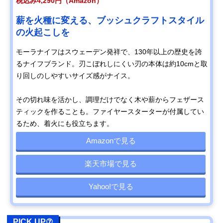
税込み4,290円（Amazon）
薪を火種に変える、ブッシュクラフトスタイル
の火起こしを
モーラナイフはスウェーデン発祥で、130年以上の歴史を誇
るナイフブランド。刃こぼれしにくい刃の本体は約10cmと取
り回しのしやすいサイズ感がナイス。
その切れ味を活かし、調理だけでなく木や薪からフェザース
ティックを作ることも。ファイヤースターターが付属してい
るため、着火にも役立ちます。
Amazonで見る
楽天市場で見る
Yahoo!で見る
PICK UP⑦