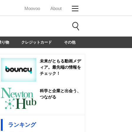
Moovoo
About
乗り物
クレジットカード
その他
未来がともる動画メデ
ィア。最先端の情報を
チェック！
科学と企業と出会う、
つながる
ランキング