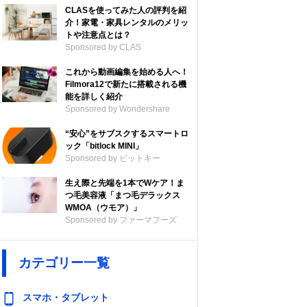
CLASを使ってみた人の評判を紹
介！家電・家具レンタルのメリッ
トや注意点とは？
Sponsored by CLAS
これから動画編集を始める人へ！
Filmora12で新たに搭載される機
能を詳しく紹介
Sponsored by Wondershare
“安心”をサブスクするスマートロ
ック「bitlock MINI」
Sponsored by ビットキー
生え際と先端を1本でWケア！ま
つ毛美容液「まつ毛デラックス
WMOA（ウモア）」
Sponsored by ファーマフーズ
カテゴリー一覧
スマホ・タブレット