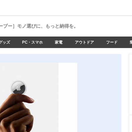
ーブー］
モノ選びに、もっと納得を。
グッズ
PC・スマホ
家電
アウトドア
フード