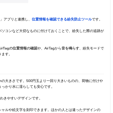
「探す」アプリと連携し、
位置情報を確認できる紛失防止ツール
です。
パソコンなど大切なものに付けておくことで、紛失した際の追跡が
AirTagの位置情報の確認
や、AirTagから
音を鳴らす
、紛失モードで
きます。
0.8cmの大きさです。500円玉より一回り大きいものの、荷物に付けや
うっかり水に濡らしても安心です。
がわきやすいデザインです。
シャルや絵文字を刻印できます。ほかの人とは違ったデザインの