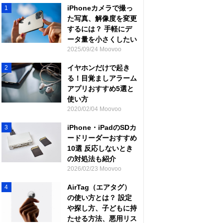
iPhoneカメラで撮っ
1
た写真、解像度を変更
するには？ 手軽にデ
ータ量を小さくしたい
2025/09/24 Moovoo
イヤホンだけで起き
2
る！目覚ましアラーム
アプリおすすめ5選と
使い方
2020/02/04 Moovoo
iPhone・iPadのSDカ
3
ードリーダーおすすめ
10選 反応しないとき
の対処法も紹介
2026/02/23 Moovoo
AirTag（エアタグ）
4
の使い方とは？ 設定
や探し方、子どもに持
たせる方法、悪用リス