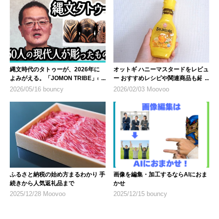
縄文時代のタトゥーが、2026年に
オットギ ハニーマスタードをレビュ
よみがえる。「JOMON TRIBE」の
ー おすすめレシピや関連商品も紹介
10年
2026/05/16 bouncy
2026/02/03 Moovoo
ふるさと納税の始め方まるわかり 手
画像を編集・加工するならAIにおま
続きから人気返礼品まで
かせ
2025/12/28 Moovoo
2025/12/15 bouncy