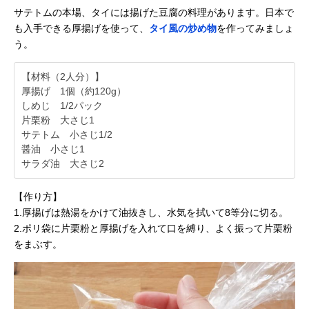
サテトムの本場、タイには揚げた豆腐の料理があります。日本で
も入手できる厚揚げを使って、
タイ風の炒め物
を作ってみましょ
う。
【材料（2人分）】
厚揚げ 1個（約120g）
しめじ 1/2パック
片栗粉 大さじ1
サテトム 小さじ1/2
醤油 小さじ1
サラダ油 大さじ2
【作り方】
1.厚揚げは熱湯をかけて油抜きし、水気を拭いて8等分に切る。
2.ポリ袋に片栗粉と厚揚げを入れて口を縛り、よく振って片栗粉
をまぶす。