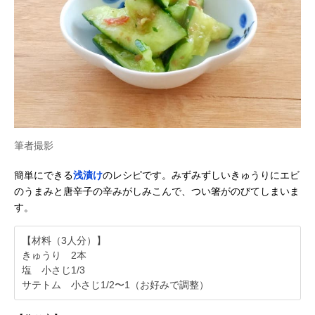
筆者撮影
簡単にできる
浅漬け
のレシピです。みずみずしいきゅうりにエビ
のうまみと唐辛子の辛みがしみこんで、つい箸がのびてしまいま
す。
【材料（3人分）】
きゅうり 2本
塩 小さじ1/3
サテトム 小さじ1/2〜1（お好みで調整）