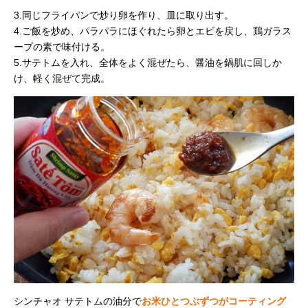
3.同じフライパンで炒り卵を作り、皿に取り出す。
4.ご飯を炒め、パラパラにほぐれたら卵とエビを戻し、鶏ガラス
ープの素で味付ける。
5.サテトムを入れ、全体をよく混ぜたら、醤油を鍋肌に回しか
け、軽く混ぜて完成。
シンチャオ サテトムの油分で
お米ひとつぶずつがコーティング