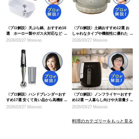
〈プロ解説〉天ぷら鍋、おすすめ16
〈プロ解説〉土鍋おすすめ12選 お
選 ホーロー製やガス火対応など仕
しゃれなタイプや機能性に優れたも
様に注目
のを紹介
2026/03/27 Moovoo
2026/03/27 Moovoo
〈プロ解説〉ハンドブレンダーおす
〈プロ解説〉ノンフライヤーおすす
すめ17選 安くて良い品から高機能
め12選 一人暮らし向けや大容量タ
モデルまで
イプも
2026/03/27 Moovoo
2026/03/27 Moovoo
料理のカテゴリーをもっと見る