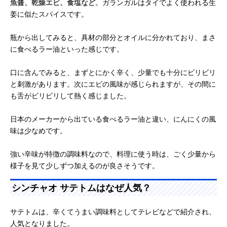
魚醤、乾燥エビ、食塩など
。ガランガルはタイでよく使われる生
姜に似たスパイスです。
瓶から出してみると、具材の部分とオイルに分かれており、まさ
に食べるラー油といった感じです。
口に含んでみると、まずとにかく辛く、少量でも十分にビリビリ
と刺激があります。次にエビの風味が感じられますが、その間に
も舌がビリビリして熱く感じました。
日本のメーカーから出ている食べるラー油と違い、にんにくの風
味は少なめです。
強い辛味が特徴の調味料なので、料理に使う時は、ごく少量から
様子を見て少しずつ加えるのが良さそうです。
シンチャオ サテトムはなぜ人気？
サテトムは、辛くてうまい調味料としてテレビなどで紹介され、
人気となりました。