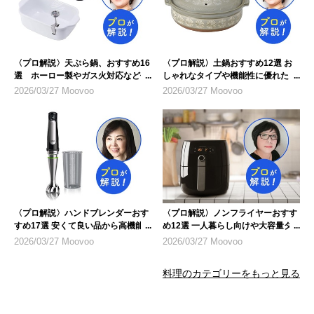
〈プロ解説〉天ぷら鍋、おすすめ16
〈プロ解説〉土鍋おすすめ12選 お
選 ホーロー製やガス火対応など仕
しゃれなタイプや機能性に優れたも
様に注目
のを紹介
2026/03/27 Moovoo
2026/03/27 Moovoo
〈プロ解説〉ハンドブレンダーおす
〈プロ解説〉ノンフライヤーおすす
すめ17選 安くて良い品から高機能
め12選 一人暮らし向けや大容量タ
モデルまで
イプも
2026/03/27 Moovoo
2026/03/27 Moovoo
料理のカテゴリーをもっと見る