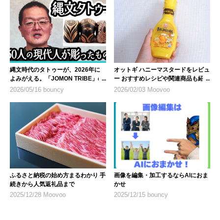
縄文時代のタトゥーが、2026年に
オットギ ハニーマスタードをレビュ
よみがえる。「JOMON TRIBE」の
ー おすすめレシピや関連商品も紹介
10年
2026/05/16 bouncy
2026/02/03 Moovoo
ふるさと納税の始め方まるわかり 手
画像を編集・加工するならAIにおま
続きから人気返礼品まで
かせ
2025/12/28 Moovoo
2025/12/15 bouncy