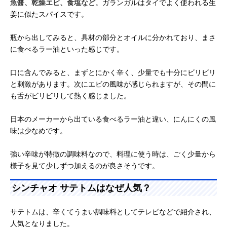
魚醤、乾燥エビ、食塩など
。ガランガルはタイでよく使われる生
姜に似たスパイスです。
瓶から出してみると、具材の部分とオイルに分かれており、まさ
に食べるラー油といった感じです。
口に含んでみると、まずとにかく辛く、少量でも十分にビリビリ
と刺激があります。次にエビの風味が感じられますが、その間に
も舌がビリビリして熱く感じました。
日本のメーカーから出ている食べるラー油と違い、にんにくの風
味は少なめです。
強い辛味が特徴の調味料なので、料理に使う時は、ごく少量から
様子を見て少しずつ加えるのが良さそうです。
シンチャオ サテトムはなぜ人気？
サテトムは、辛くてうまい調味料としてテレビなどで紹介され、
人気となりました。