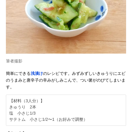
筆者撮影
簡単にできる
浅漬け
のレシピです。みずみずしいきゅうりにエビ
のうまみと唐辛子の辛みがしみこんで、つい箸がのびてしまいま
す。
【材料（3人分）】
きゅうり 2本
塩 小さじ1/3
サテトム 小さじ1/2〜1（お好みで調整）