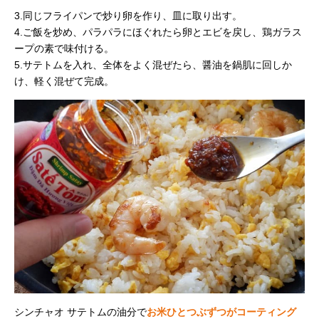
3.同じフライパンで炒り卵を作り、皿に取り出す。
4.ご飯を炒め、パラパラにほぐれたら卵とエビを戻し、鶏ガラス
ープの素で味付ける。
5.サテトムを入れ、全体をよく混ぜたら、醤油を鍋肌に回しか
け、軽く混ぜて完成。
シンチャオ サテトムの油分で
お米ひとつぶずつがコーティング