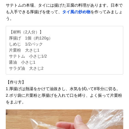
サテトムの本場、タイには揚げた豆腐の料理があります。日本で
も入手できる厚揚げを使って、
タイ風の炒め物
を作ってみましょ
う。
【材料（2人分）】
厚揚げ 1個（約120g）
しめじ 1/2パック
片栗粉 大さじ1
サテトム 小さじ1/2
醤油 小さじ1
サラダ油 大さじ2
【作り方】
1.厚揚げは熱湯をかけて油抜きし、水気を拭いて8等分に切る。
2.ポリ袋に片栗粉と厚揚げを入れて口を縛り、よく振って片栗粉
をまぶす。