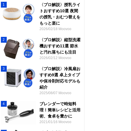
〈プロ解説〉授乳ライ
1
トおすすめ10選 夜間
の授乳・おむつ替えを
もっと楽に
2026/02/18 Moovoo
〈プロ解説〉縦型洗濯
2
機おすすめ11選 節水
と汚れ落ちにも注目
2026/02/12 Moovoo
〈プロ解説〉冷風扇お
3
すすめ9選 卓上タイプ
や保冷剤対応モデルも
紹介
2025/08/07 Moovoo
ブレンダーで時短料
4
理！簡単レシピと活用
術、食卓を豊かに
2021/01/16 Moovoo