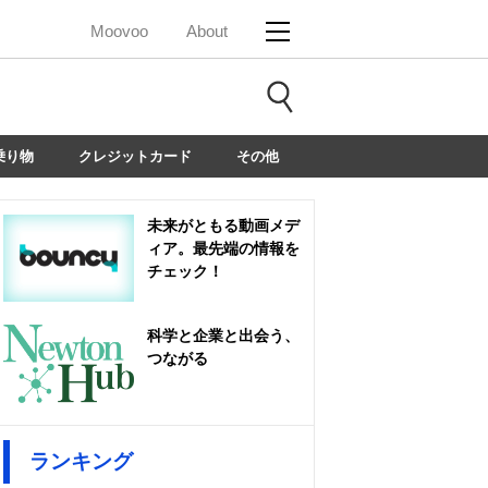
Moovoo
About
乗り物
クレジットカード
その他
未来がともる動画メデ
ィア。最先端の情報を
チェック！
科学と企業と出会う、
つながる
ランキング