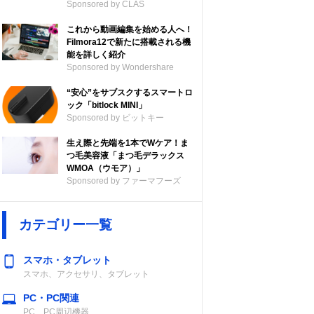
Sponsored by CLAS
これから動画編集を始める人へ！
Filmora12で新たに搭載される機
能を詳しく紹介
Sponsored by Wondershare
“安心”をサブスクするスマートロ
ック「bitlock MINI」
Sponsored by ビットキー
生え際と先端を1本でWケア！ま
つ毛美容液「まつ毛デラックス
WMOA（ウモア）」
Sponsored by ファーマフーズ
カテゴリー一覧
スマホ・タブレット
スマホ、アクセサリ、タブレット
PC・PC関連
PC、PC周辺機器