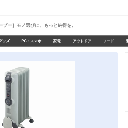
ーブー］
モノ選びに、もっと納得を。
グッズ
PC・スマホ
家電
アウトドア
フード