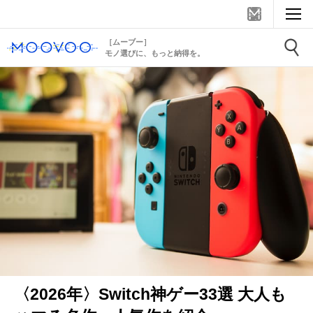
［ムーブー］
モノ選びに、もっと納得を。
〈2026年〉Switch神ゲー33選 大人も