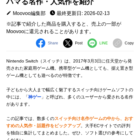
ハマる名作・人気作を紹介
Moovoo編集部
最終更新日: 2026-02-13
※記事で紹介した商品を購入すると、売上の一部が
Moovooに還元されることがあります。
Share
Post
LINE
Copy
Nintendo Switch（スイッチ）は、2017年3月3日に任天堂から発
売された家庭用ゲーム機。携帯型ゲーム機としても、据え置き型
ゲーム機としても遊べるのが特徴です。
子どもから大人まで幅広く魅了するスイッチ向けゲームソフトの
中には、「
神ゲー
」と呼ばれ、多くのユーザーから愛される名作
があります。
この記事では、数多くの
スイッチ向け名作ゲームの中から、おす
すめの人気作・話題作をピックアップ
。大手ECサイトでの評判
を独自に集計してまとめました。ぜひ、ソフト選びの参考にして
ください。