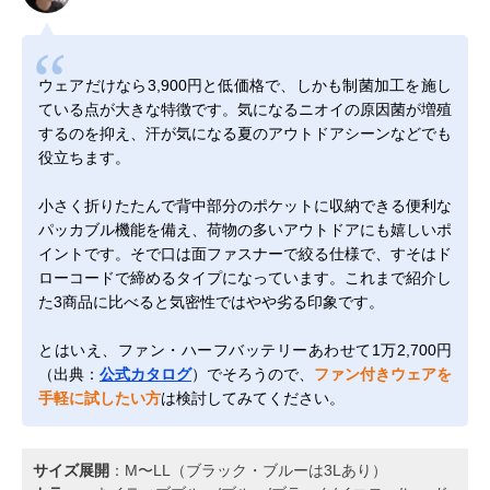
ウェアだけなら3,900円と低価格で、しかも制菌加工を施し
ている点が大きな特徴です。気になるニオイの原因菌が増殖
するのを抑え、汗が気になる夏のアウトドアシーンなどでも
役立ちます。
小さく折りたたんで背中部分のポケットに収納できる便利な
パッカブル機能を備え、荷物の多いアウトドアにも嬉しいポ
イントです。そで口は面ファスナーで絞る仕様で、すそはド
ローコードで締めるタイプになっています。これまで紹介し
た3商品に比べると気密性ではやや劣る印象です。
とはいえ、ファン・ハーフバッテリーあわせて1万2,700円
（出典：
公式カタログ
）でそろうので、
ファン付きウェアを
手軽に試したい方
は検討してみてください。
サイズ展開
：M〜LL（ブラック・ブルーは3Lあり）