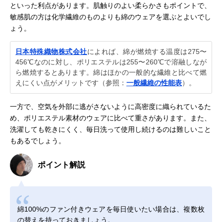
といった利点があります。肌触りのよい柔らかさもポイントで、
敏感肌の方は化学繊維のものよりも綿のウェアを選ぶとよいでし
ょう。
日本特殊織物株式会社
によれば、綿が燃焼する温度は275〜
456℃なのに対し、ポリエステルは255〜260℃で溶融しなが
ら燃焼するとあります。綿はほかの一般的な繊維と比べて燃
えにくい点がメリットです（参照：
一般繊維の性能表
）。
一方で、空気を外部に逃がさないように高密度に織られているた
め、ポリエステル素材のウェアに比べて重さがあります。また、
洗濯しても乾きにくく、毎日洗って使用し続けるのは難しいこと
もあるでしょう。
ポイント解説
綿100%のファン付きウェアを毎日使いたい場合は、複数枚
の替えを持っておきましょう。