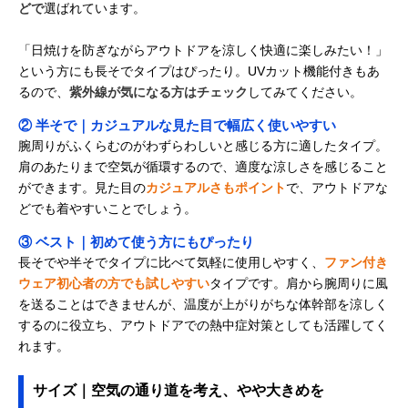
どで
選ばれています。
「日焼けを防ぎながらアウトドアを涼しく快適に楽しみたい！」
という方にも長そでタイプはぴったり。UVカット機能付きもあ
るので、
紫外線が気になる方はチェック
してみてください。
② 半そで｜カジュアルな見た目で幅広く使いやすい
腕周りがふくらむのがわずらわしいと感じる方に適したタイプ。
肩のあたりまで空気が循環するので、適度な涼しさを感じること
ができます。見た目の
カジュアルさもポイント
で、アウトドアな
どでも着やすいことでしょう。
③ ベスト｜初めて使う方にもぴったり
長そでや半そでタイプに比べて気軽に使用しやすく、
ファン付き
ウェア初心者の方でも試しやすい
タイプです。肩から腕周りに風
を送ることはできませんが、温度が上がりがちな体幹部を涼しく
するのに役立ち、アウトドアでの熱中症対策としても活躍してく
れます。
サイズ｜空気の通り道を考え、やや大きめを