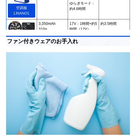
ゆらぎモード：
空調服
約4.6時間
LINANO1
3,350mAh
17V：1時間+約5
約3.5時間
310g
時間（12V）
12V：約7.5時間
9V：約15時間
ファン付きウェアのお手入れ
6V：30時間
バートル
AC300
記載未確認
15V：約3時間
約5時間
ワークマン
約260g
13V：約4時間
WZ3700
10V：約7時間
8V：約15時間
記載未確認
8V：約7時間
約3時間
ワークマン
約130g
6V：約9時間
WZ3300