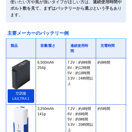
使いたい方や風が強いタイプがほしい方は、
連続使用時間や
ボルト数を見て、まずはバッテリーから選ぶという手も
あり
ます。
主要メーカーのバッテリー例
製品
容量/重さ
連続使用時
充電時間
間
6,500mAh
7.2V：約8時間
約8時間
254g
6V：約12時間
5V：約18時間
3.3V：24時間以
上
空調服
LIULTRA 1
3,250mAh
7.2V：約4時間
約5時間
141g
6V：約6時間
5V：約9時間
3.3V：20時間以
上