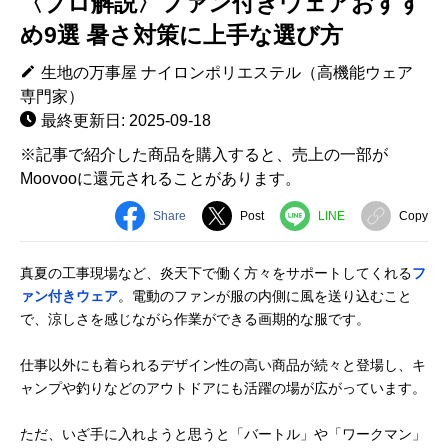
〈プロ解説〉ファン付きウェアおすす
め9選 暑さ対策に上手な選び方
生地の万事屋 ナイロンポリエステル（高機能ウェア
専門家）
最終更新日: 2025-09-18
※記事で紹介した商品を購入すると、売上の一部が
Moovooに還元されることがあります。
Share
Post
LINE
Copy
真夏の工事現場など、炎天下で働く方々をサポートしてくれる
フ
ァン付きウェア
。電動のファンが服の内側に風を送り込むこと
で、涼しさを感じながら作業ができる画期的な服です。
仕事以外にも着られるデザイン性の高い商品が続々と登場し、キ
ャンプや釣りなどのアウトドアにも活躍の場が広がっています。
ただ、いざ手に入れようと思うと「バートル」や「ワークマン」