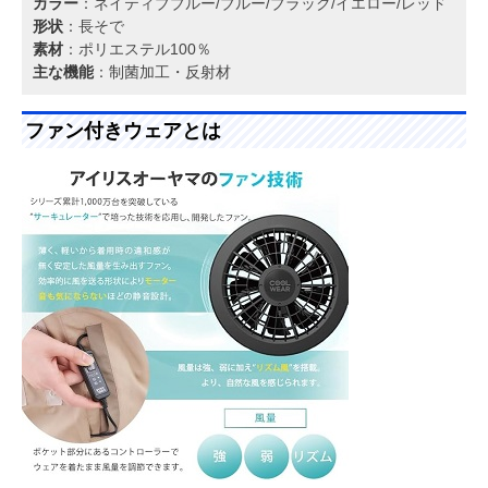
カラー
：ネイティブブルー/ブルー/ブラック/イエロー/レッド
形状
：長そで
素材
：ポリエステル100％
主な機能
：制菌加工・反射材
ファン付きウェアとは