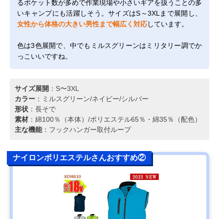
るポケット数が多めで作業現場や小さいギアを扱うことの多
いキャンプにも活躍しそう。サイズはS～3XLまで展開し、
女性から体格の大きい男性まで幅広く対応
しています。
色は3色展開で、中でもミルスグリーンはミリタリー調でか
っこいいですね。
サイズ展開
：S〜3XL
カラー
：ミルスグリーン/ネイビー/シルバー
形状
：長そで
素材
：綿100％（本体）/ポリエステル65％・綿35％（配色）
主な機能
：フックハンガー取付ループ
ナイロンポリエステルさんおすすめ②