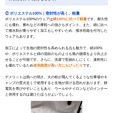
② ポリエステル100%｜密封性が高く、軽量
ポリエステル100%のウェアは
綿100%に比べて軽量
です。耐久性
にも優れ、擦れなどの摩耗への強さもポイント。また、綿に比べ
て撥水剤が乗りやすく加工もしやすいため、撥水性能を付与した
ウェアもあります。
加工によって生地の密封性を高められる点も魅力で、綿100%
や、ポリエステルと綿の混紡のものよりも風の循環をより向上さ
せることが可能です。さらに、洗濯で型崩れしにくく、速乾性に
も優れているため
使用頻度が高い方にもぴったり
です。
デメリットは熱への弱さ。火の粉が飛んでくるような仕事場やキ
ャンプの焚火近くで使用すると生地が溶ける恐れがあります。静
電気を帯びやすいこともあり、ウールやナイロンなどのインナー
と併用するのは避けたほうがよいでしょう。