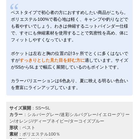
ベストタイプで初心者の方におすすめしたい商品がこちら。
ポリエステル100%で着心地は軽く、キャンプや釣りなどで
も着やすいでしょう。わきは伸縮するニットバインダー仕様
で、すそにも伸縮素材を使用することで気密性を高め、体に
フィットしやすくなっています。
ポケットは左右と胸の位置の計3ヶ所でとくに多くはないで
すが
すっきりとした見た目を好む方に
適しています。サイズ
がSSから5Lまで幅広く展開しているのもポイントです。
カラーバリエーションは6色あり、夏に映える明るい色合い
を豊富にラインアップしています。
サイズ展開
：SS〜5L
カラー
：シルバーグレー/迷彩シルバグレー/イエローグリー
ン/オレンジ/ディープネイビー/ターコイズブルー
形状
：ベスト
素材
：ポリエステル100％