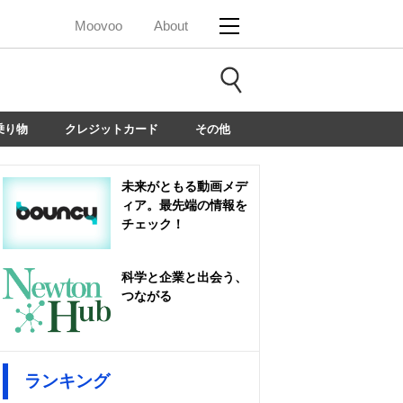
Moovoo
About
乗り物
クレジットカード
その他
未来がともる動画メデ
ィア。最先端の情報を
チェック！
科学と企業と出会う、
つながる
ランキング