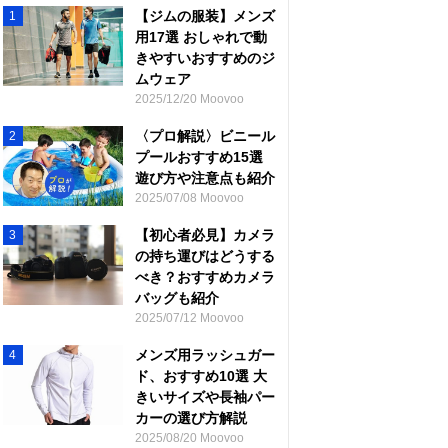
【ジムの服装】メンズ
1
用17選 おしゃれで動
きやすいおすすめのジ
ムウェア
2025/12/20 Moovoo
〈プロ解説〉ビニール
2
プールおすすめ15選
遊び方や注意点も紹介
2025/07/08 Moovoo
【初心者必見】カメラ
3
の持ち運びはどうする
べき？おすすめカメラ
バッグも紹介
2025/07/12 Moovoo
メンズ用ラッシュガー
4
ド、おすすめ10選 大
きいサイズや長袖パー
カーの選び方解説
2025/08/20 Moovoo