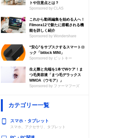
トや注意点とは？
Sponsored by CLAS
これから動画編集を始める人へ！
Filmora12で新たに搭載される機
能を詳しく紹介
Sponsored by Wondershare
“安心”をサブスクするスマートロ
ック「bitlock MINI」
Sponsored by ビットキー
生え際と先端を1本でWケア！ま
つ毛美容液「まつ毛デラックス
WMOA（ウモア）」
Sponsored by ファーマフーズ
カテゴリー一覧
スマホ・タブレット
スマホ、アクセサリ、タブレット
PC・PC関連