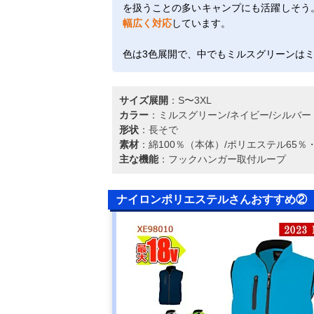
を扱うことの多いキャンプにも活躍しそう。
幅広く対応
しています。
色は3色展開で、中でもミルスグリーンは
サイズ展開
：S〜3XL
カラー
：ミルスグリーン/ネイビー/シルバー
形状
：長そで
素材
：綿100％（本体）/ポリエステル65％
主な機能
：フックハンガー取付ループ
ナイロンポリエステルさんおすすめ②