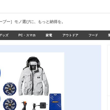
ーブー］
モノ選びに、もっと納得を。
グッズ
PC・スマホ
家電
アウトドア
フード