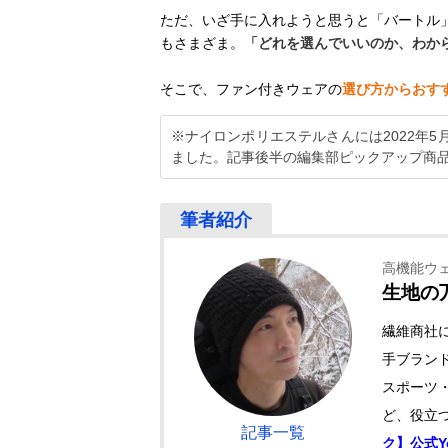
ただ、いざ手に入れようと思うと「バートル
もさまざま。
「どれを選んでいいのか、わか
そこで、ファン付きウェアの
選び方からおす
※ナイロンポリエステルさんには2022年
ました。記事後半の編集部ピックアップ商
高機能ウ
生地の
繊維商社
手ブランド
スポーツ
ど、役立つ
記事一覧
ク】公式Y