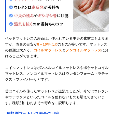
ベッドマットレスの寿命は、使われている中身の
素材
にもよりま
すが、寿命の目安が
8～10年ほど
のものが多いです。マットレス
の種類は大きく、
コイルマットレス
と
ノンコイルマットレス
に分
けることができます。
コイルマットレスは
ボンネルコイルマットレス
や
ポケットコイル
マットレス
、ノンコイルマットレスは
ウレタンフォーム・ラテッ
クス・ファイバー
などです。
昔はコイルを使ったマットレスが主流でしたが、今ではウレタン
やラテックスといったコイルを使わないものも増えてきていま
す。種類別におおよその寿命をご説明します。
種類別マットレス寿命の目安