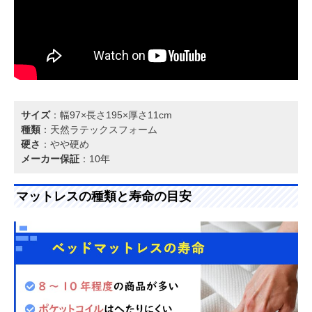
サイズ
：幅97×長さ195×厚さ11cm
種類
：天然ラテックスフォーム
硬さ
：やや硬め
メーカー保証
：10年
マットレスの種類と寿命の目安