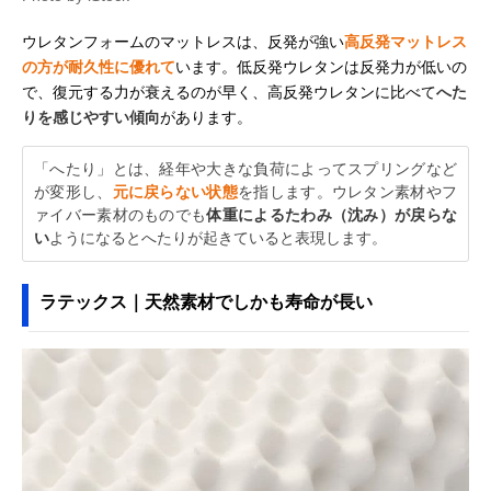
ウレタンフォームのマットレスは、反発が強い
高反発マットレス
の方が耐久性に優れて
います。低反発ウレタンは反発力が低いの
で、復元する力が衰えるのが早く、高反発ウレタンに比べて
へた
りを感じやすい傾向
があります。
「へたり」とは、経年や大きな負荷によってスプリングなど
が変形し、
元に戻らない状態
を指します。ウレタン素材やフ
ァイバー素材のものでも
体重によるたわみ（沈み）が戻らな
い
ようになるとへたりが起きていると表現します。
ラテックス｜天然素材でしかも寿命が長い