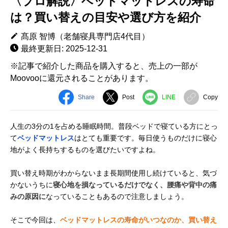
〈プロ解説〉ベッドマットレスの寿命
は？買い替えの目安や選び方を紹介
髙原 智博（老舗寝具専門店4代目）
最終更新日: 2025-12-31
※記事で紹介した商品を購入すると、売上の一部が
Moovooに還元されることがあります。
Share
Post
LINE
Copy
人生の3分の1を占める睡眠時間。普段ベッドで寝ている方にとっ
て
ベッドマットレス
はとても重要です。毎日使うものだけに寝心
地がよく長持ちするものを選びたいですよね。
買い替え時期がわからないまま長期間使用し続けていると、気づ
かないうちに
寝心地を損なっているだけでなく、腰痛や背中の痛
みの原因に
なっていることもあるので注意しましょう。
そこで今回は、
ベッドマットレスの寿命がいつなのか、買い替え