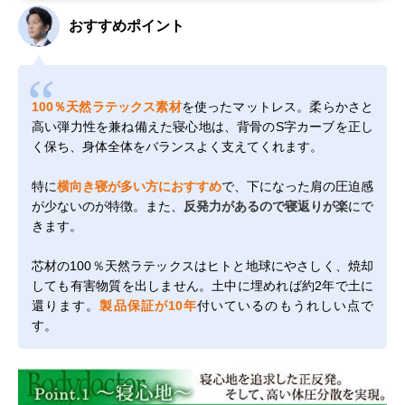
おすすめポイント
100％天然ラテックス素材
を使ったマットレス。柔らかさと
高い弾力性を兼ね備えた寝心地は、背骨のS字カーブを正し
く保ち、身体全体をバランスよく支えてくれます。
特に
横向き寝が多い方におすすめ
で、下になった肩の圧迫感
が少ないのが特徴。また、
反発力があるので寝返りが楽
にで
きます。
芯材の100％天然ラテックスはヒトと地球にやさしく、焼却
しても有害物質を出しません。土中に埋めれば約2年で土に
還ります。
製品保証が10年
付いているのもうれしい点で
す。