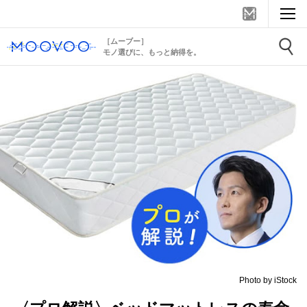
［ムーブー］
モノ選びに、もっと納得を。
Photo by iStock