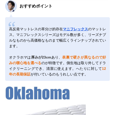
おすすめポイント
高反発マットレスの草分け的存在
マニフレックス
のマットレ
ス。マニフレックスシリーズはモデル数が多く、リーズナブ
ルなものから高価格なものまで幅広くラインナップされてい
ます。
オクラホマは
厚みが23cm
あり、
表裏で硬さが異なるので好
みの寝心地を選べる
のが特徴です。側生地は取り外してドラ
イクリーニングでき、清潔に使えます。へたりに対して
12
年の長期保証
が付いているのもうれしい点です。