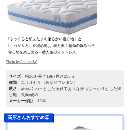
Photo by Amazon
サイズ
：幅100×長さ195×厚さ23cm
種類
：エリオセル（高反発ウレタン）
硬さ
：表面/ふわっとした感触でありながらしっかりとした寝
心地、裏面/硬め
メーカー保証
：12年
髙原さんおすすめ②