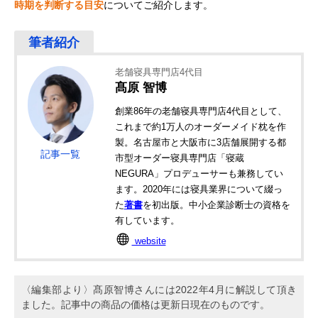
時期を判断する目安
についてご紹介します。
老舗寝具専門店4代目
髙原 智博
創業86年の老舗寝具専門店4代目として、
これまで約1万人のオーダーメイド枕を作
製。名古屋市と大阪市に3店舗展開する都
記事一覧
市型オーダー寝具専門店「寝蔵
NEGURA」プロデューサーも兼務してい
ます。2020年には寝具業界について綴っ
た
著書
を初出版。中小企業診断士の資格を
有しています。
website
〈編集部より〉髙原智博さんには2022年4月に解説して頂き
ました。記事中の商品の価格は更新日現在のものです。