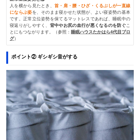
人を横から見たとき、
首・肩・腰・ひざ・くるぶしが一直線
にならぶ姿
を、そのまま寝かせた状態が、よい寝姿勢の基本
です。正常立位姿勢を保てるマットレスであれば、睡眠中の
寝返りがしやすく、
背中やお尻の血行が悪くなるのを防ぐ
こ
とにもつながります。（参照：
睡眠ハウスたかはら4代目ブロ
グ
）
ポイント② ギシギシ音がする