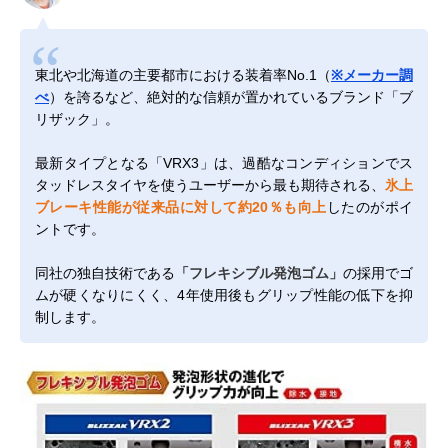
東北や北海道の主要都市における装着率No.1（
※メーカー調
べ
）を誇るなど、絶対的な信頼が置かれているブランド「ブ
リザック」。
最新タイプとなる「VRX3」は、過酷なコンディションでス
タッドレスタイヤを使うユーザーから最も期待される、
氷上
ブレーキ性能が従来品に対して約20％も向上
したのがポイ
ントです。
同社の独自技術である
「フレキシブル発泡ゴム」
の採用でゴ
ムが硬くなりにくく、4年使用後もグリップ性能の低下を抑
制します。