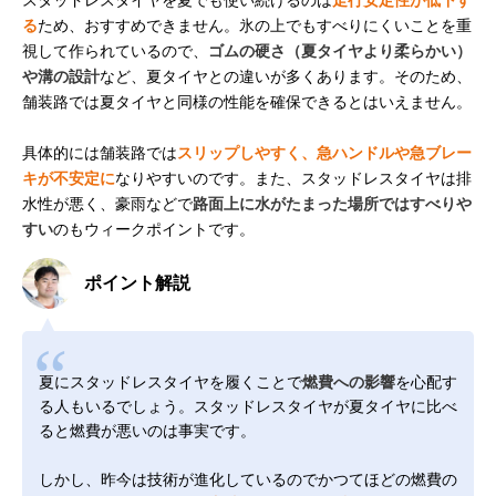
スタッドレスタイヤを夏でも使い続けるのは
走行安定性が低下す
る
ため、おすすめできません。氷の上でもすべりにくいことを重
視して作られているので、
ゴムの硬さ（夏タイヤより柔らかい）
や溝の設計
など、夏タイヤとの違いが多くあります。そのため、
舗装路では夏タイヤと同様の性能を確保できるとはいえません。
具体的には舗装路では
スリップしやすく、急ハンドルや急ブレー
キが不安定に
なりやすいのです。また、スタッドレスタイヤは排
水性が悪く、豪雨などで
路面上に水がたまった場所ではすべりや
すい
のもウィークポイントです。
ポイント解説
夏にスタッドレスタイヤを履くことで
燃費への影響
を心配す
る人もいるでしょう。スタッドレスタイヤが夏タイヤに比べ
ると燃費が悪いのは事実です。
しかし、昨今は技術が進化しているのでかつてほどの燃費の