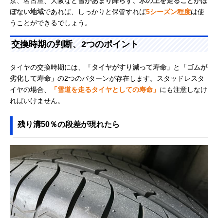
京、名古屋、大阪など
雪があまり降らず、氷の上を走ることがほ
ぼない地域
であれば、しっかりと保管すれば
5シーズン程度
は使
うことができるでしょう。
交換時期の判断、2つのポイント
タイヤの交換時期には、
「タイヤがすり減って寿命」
と
「ゴムが
劣化して寿命」
の2つのパターンが存在します。スタッドレスタ
イヤの場合、
「雪道を走るタイヤとしての寿命」
にも注意しなけ
ればいけません。
残り溝50％の段差が現れたら