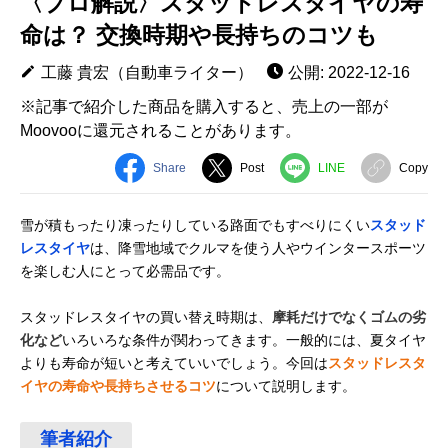
〈プロ解説〉スタッドレスタイヤの寿
命は？ 交換時期や長持ちのコツも
工藤 貴宏（自動車ライター）
公開: 2022-12-16
※記事で紹介した商品を購入すると、売上の一部が
Moovooに還元されることがあります。
Share
Post
LINE
Copy
雪が積もったり凍ったりしている路面でもすべりにくい
スタッド
レスタイヤ
は、降雪地域でクルマを使う人やウインタースポーツ
を楽しむ人にとって必需品です。
スタッドレスタイヤの買い替え時期は、
摩耗だけでなくゴムの劣
化など
いろいろな条件が関わってきます。一般的には、夏タイヤ
よりも寿命が短いと考えていいでしょう。今回は
スタッドレスタ
イヤの寿命や長持ちさせるコツ
について説明します。