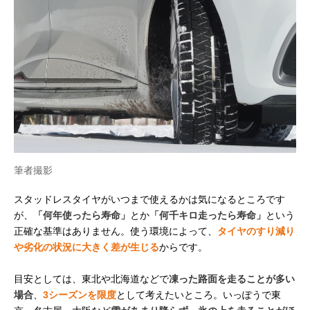
筆者撮影
スタッドレスタイヤがいつまで使えるかは気になるところです
が、
「何年使ったら寿命」
とか
「何千キロ走ったら寿命」
という
正確な基準はありません。使う環境によって、
タイヤのすり減り
や劣化の状況に大きく差が生じる
からです。
目安としては、東北や北海道などで
凍った路面を走ることが多い
場合
、
3シーズンを限度
として考えたいところ。いっぽうで東