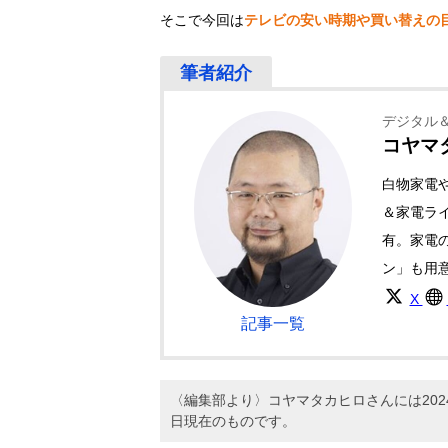
そこで今回は
テレビの安い時期や買い替えの
デジタル
コヤマ
白物家電
＆家電ライ
有。家電
ン」も用
X
記事一覧
〈編集部より〉コヤマタカヒロさんには20
日現在のものです。