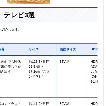
、テレビ3選
を紹介します。
特長
サイズ
画面サイズ
HDR対応
大画面でも映像
幅123.3×奥行
55V型
HDR 10+
本来の美しさを
26.5×高さ
ADAPTIVE
描き出す
77.2cm（スタ
by Vision
ンド含む）
IQ/HDR
10/HLG 
高コントラスト
幅111.9×奥行
50V型
HDR10/H