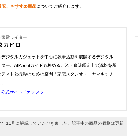
目安、おすすめ商品
についてご紹介します。
＆家電ライター
タカヒロ
やデジタルガジェットを中心に執筆活動を展開するデジタル
ター。AllAboutガイドも務める。米・食味鑑定士の資格を所
のテストと撮影のための空間「家電スタジオ・コヤマキッチ
意。
公式サイト「カデスタ」
24年11月に解説していただきました。記事中の商品の価格は更新