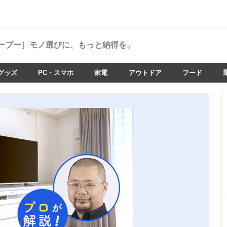
ーブー］
モノ選びに、もっと納得を。
グッズ
PC・スマホ
家電
アウトドア
フード