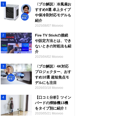
〈プロ解説〉冷風扇お
1
すすめ9選 卓上タイプ
や保冷剤対応モデルも
紹介
2025/08/07 Moovoo
Fire TV Stickの接続
2
や設定方法とは、でき
ないときの対処法も紹
介
2025/04/02 Moovoo
〈プロ解説〉4K対応
3
プロジェクター、おす
すめ10選 超短焦点モ
デルにも注目
2026/03/18 Moovoo
【口コミ分析】ツイン
4
バードの掃除機13機
をタイプ別に紹介！
2020/05/21 Moovoo