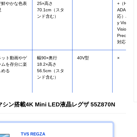
で鮮やかな色表
25×高さ
+（HDR1
現
70.1cm（スタ
ADAPTIV
ンド含む）
応）/HLG/
y Vision（
Vision IQ
Precision 
対応）
ネット動画やゲ
幅90×奥行
40V型
×
ームを存分に楽
18.2×高さ
しめる
56.5cm（スタ
ンド含む）
シン搭載4K Mini LED液晶レグザ 55Z870N
TVS REGZA