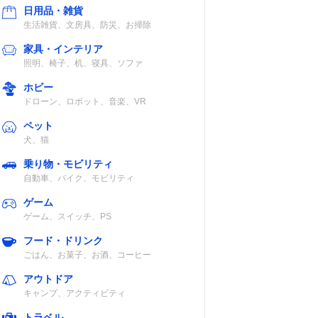
日用品・雑貨
生活雑貨、文房具、防災、お掃除
家具・インテリア
照明、椅子、机、寝具、ソファ
ホビー
ドローン、ロボット、音楽、VR
ペット
犬、猫
パネルの種類
乗り物・モビリティ
自動車、バイク、モビリティ
4K液晶パネル
/Dol
（Mini LEDバッ
ゲーム
クライト）
ゲーム、スイッチ、PS
フード・ドリンク
HDR
ごはん、お菓子、お酒、コーヒー
アウトドア
キャンプ、アクティビティ
DR10
4K液晶パネル
トラベル