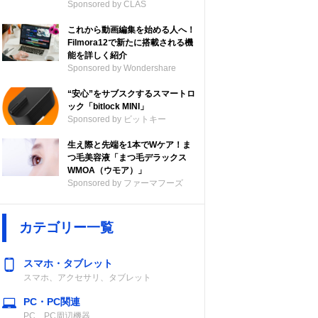
Sponsored by CLAS
これから動画編集を始める人へ！
Filmora12で新たに搭載される機
能を詳しく紹介
Sponsored by Wondershare
“安心”をサブスクするスマートロ
ック「bitlock MINI」
Sponsored by ビットキー
生え際と先端を1本でWケア！ま
つ毛美容液「まつ毛デラックス
WMOA（ウモア）」
Sponsored by ファーマフーズ
カテゴリー一覧
スマホ・タブレット
スマホ、アクセサリ、タブレット
PC・PC関連
PC、PC周辺機器