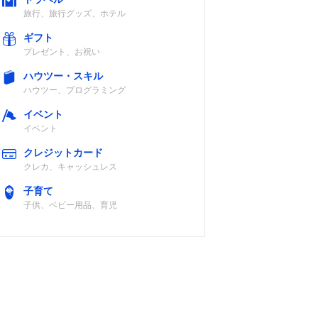
0+
（VA×LED）
旅行、旅行グッズ、ホテル
E対
Dolb
ギフト
Dolby
プレゼント、お祝い
ハウツー・スキル
Detail
ハウツー、プログラミング
イベント
イベント
フルHD液晶パ
ネル（VA）
クレジットカード
クレカ、キャッシュレス
子育て
子供、ベビー用品、育児