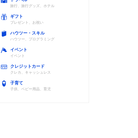
0+
（VA×LED）
旅行、旅行グッズ、ホテル
E対
Dolb
ギフト
Dolby
プレゼント、お祝い
ハウツー・スキル
Detail
ハウツー、プログラミング
イベント
イベント
フルHD液晶パ
ネル（VA）
クレジットカード
クレカ、キャッシュレス
子育て
子供、ベビー用品、育児