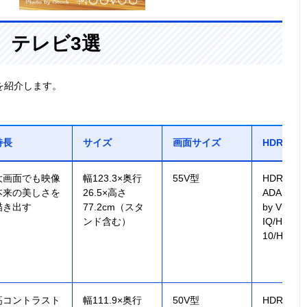
、テレビ3選
を紹介します。
特長
サイズ
画面サイズ
HDR対応
大画面でも映像
幅123.3×奥行
55V型
HDR 10+
本来の美しさを
26.5×高さ
ADAPTIVE
描き出す
77.2cm（スタ
by Vision
ンド含む）
IQ/HDR
10/HLG 
高コントラスト
幅111.9×奥行
50V型
HDR10/H