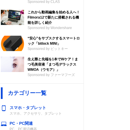
Sponsored by CLAS
これから動画編集を始める人へ！
Filmora12で新たに搭載される機
能を詳しく紹介
Sponsored by Wondershare
“安心”をサブスクするスマートロ
ック「bitlock MINI」
Sponsored by ビットキー
生え際と先端を1本でWケア！ま
つ毛美容液「まつ毛デラックス
WMOA（ウモア）」
Sponsored by ファーマフーズ
カテゴリー一覧
スマホ・タブレット
スマホ、アクセサリ、タブレット
PC・PC関連
PC、PC周辺機器