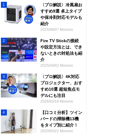
〈プロ解説〉冷風扇お
1
すすめ9選 卓上タイプ
や保冷剤対応モデルも
紹介
2025/08/07 Moovoo
Fire TV Stickの接続
2
や設定方法とは、でき
ないときの対処法も紹
介
2025/04/02 Moovoo
〈プロ解説〉4K対応
3
プロジェクター、おす
すめ10選 超短焦点モ
デルにも注目
2026/03/18 Moovoo
【口コミ分析】ツイン
4
バードの掃除機13機
をタイプ別に紹介！
2020/05/21 Moovoo