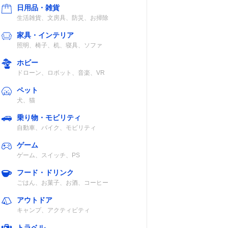
日用品・雑貨
生活雑貨、文房具、防災、お掃除
家具・インテリア
照明、椅子、机、寝具、ソファ
ホビー
ドローン、ロボット、音楽、VR
ペット
犬、猫
パネルの種類
乗り物・モビリティ
自動車、バイク、モビリティ
4K液晶パネル
/Dol
（Mini LEDバッ
ゲーム
クライト）
ゲーム、スイッチ、PS
フード・ドリンク
HDR
ごはん、お菓子、お酒、コーヒー
アウトドア
キャンプ、アクティビティ
DR10
4K液晶パネル
トラベル