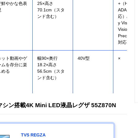
で鮮やかな色表
25×高さ
+（HDR1
現
70.1cm（スタ
ADAPTIV
ンド含む）
応）/HLG/
y Vision（
Vision IQ
Precision 
対応）
ネット動画やゲ
幅90×奥行
40V型
×
ームを存分に楽
18.2×高さ
しめる
56.5cm（スタ
ンド含む）
シン搭載4K Mini LED液晶レグザ 55Z870N
TVS REGZA