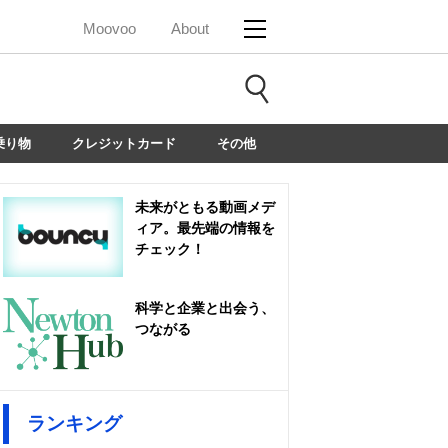
Moovoo
About
乗り物
クレジットカード
その他
未来がともる動画メデ
ィア。最先端の情報を
チェック！
科学と企業と出会う、
つながる
ランキング