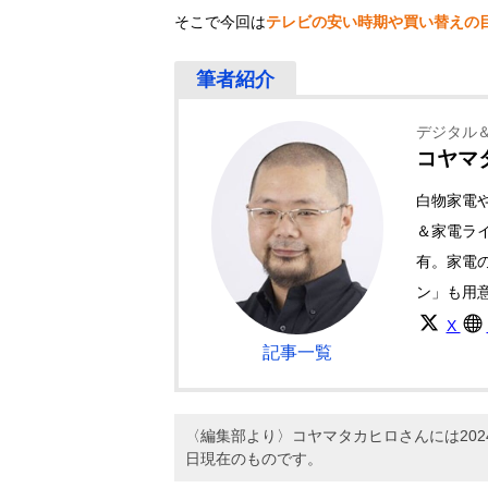
そこで今回は
テレビの安い時期や買い替えの
デジタル
コヤマ
白物家電
＆家電ライ
有。家電
ン」も用
X
記事一覧
〈編集部より〉コヤマタカヒロさんには20
日現在のものです。