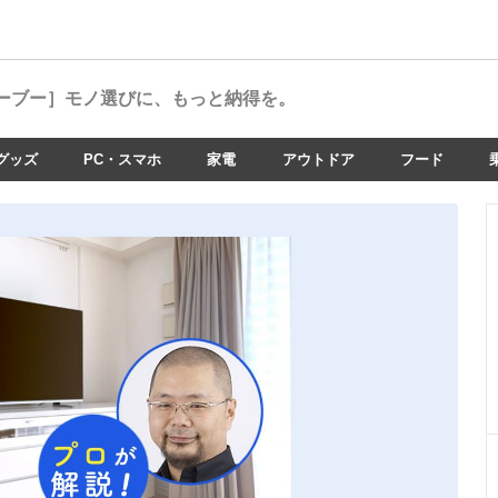
ーブー］
モノ選びに、もっと納得を。
グッズ
PC・スマホ
家電
アウトドア
フード