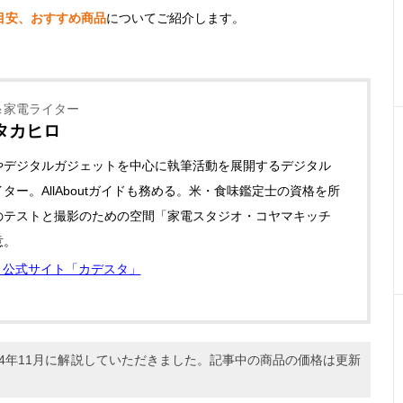
目安、おすすめ商品
についてご紹介します。
＆家電ライター
タカヒロ
やデジタルガジェットを中心に執筆活動を展開するデジタル
ター。AllAboutガイドも務める。米・食味鑑定士の資格を所
のテストと撮影のための空間「家電スタジオ・コヤマキッチ
意。
公式サイト「カデスタ」
24年11月に解説していただきました。記事中の商品の価格は更新