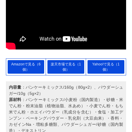
Amazonで見る（6
楽天市場で見る（1
Yahoo!で見る（1
個）
個）
個）
内容量
：パンケーキミックス/160g（80g×2）、パウダーシュ
ガー/10g（5g×2）
原材料
：パンケーキミックス/小麦粉（国内製造）・砂糖・米
でん粉・粉末油脂（植物油脂、水あめ）・小麦でん粉・もち
米でん粉・ホエイパウダー（乳成分を含む）・食塩・加工デ
ンプン・ベーキングパウダー・乳化剤（大豆由来）・香料・
カゼインNa・増粘多糖類、パウダーシュガー/砂糖（国内製
造）・デキストリン