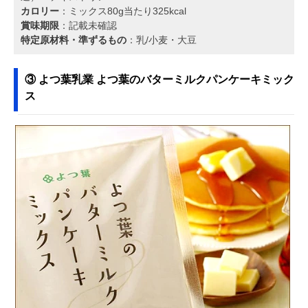
カロリー
：ミックス80g当たり325kcal
賞味期限
：記載未確認
特定原材料・準ずるもの
：乳/小麦・大豆
③ よつ葉乳業 よつ葉のバターミルクパンケーキミック
ス