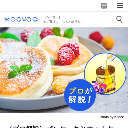
［ムーブー］
モノ選びに、もっと納得を。
Photo by iStock