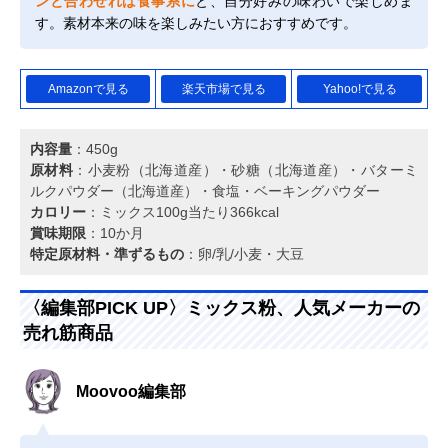
ンと合わせれば食事系に
と、自分好みの味わいで楽しめま
す。素材本来の味を楽しみたい方におすすめです。
Amazonで見る
楽天市場で見る
Yahoo!で見る
内容量
：450g
原材料
：小麦粉（北海道産）・砂糖（北海道産）・バターミ
ルクパウダー（北海道産）・食塩・ベーキングパウダー
カロリー
：ミックス100g当たり366kcal
賞味期限
：10か月
特定原材料・準ずるもの
：卵/乳/小麦・大豆
〈編集部PICK UP〉ミックス粉、人気メーカーの
売れ筋商品
Moovoo編集部