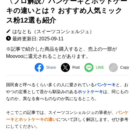
〈プロ解説〉パンケーキとホットケー
キの違いとは？ おすすめ人気ミック
ス粉12選も紹介
はなとも（スイーツコンシェルジュ）
最終更新日: 2025-09-11
※記事で紹介した商品を購入すると、売上の一部が
Moovooに還元されることがあります。
Share
Post
LINE
Copy
国民食と呼べるくらい多くの人に愛されている
パンケーキ
と、お
やつの定番として昔から馴染みのある
ホットケーキ
は、同じもの
なのか、異なる食べものなのか気になるところ。
そこでこの記事では、スイーツコンシェルジュの筆者が、
パンケ
ーキとホットケーキの違い
について詳しく解説します。ぜひ参考
にしてください。