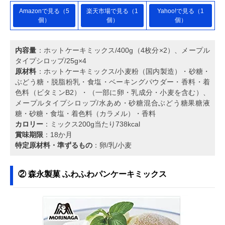
Amazonで見る（5
楽天市場で見る（1
Yahoo!で見る（1
個）
個）
個）
内容量
：ホットケーキミックス/400g（4枚分×2）、メープル
タイプシロップ/25g×4
原材料
：ホットケーキミックス/小麦粉（国内製造）・砂糖・
ぶどう糖・脱脂粉乳・食塩・ベーキングパウダー・香料・着
色料（ビタミンB2）・（一部に卵・乳成分・小麦を含む）、
メープルタイプシロップ/水あめ・砂糖混合ぶどう糖果糖液
糖・砂糖・食塩・着色料（カラメル）・香料
カロリー
：ミックス200g当たり738kcal
賞味期限
：18か月
特定原材料・準ずるもの
：卵/乳/小麦
② 森永製菓 ふわふわパンケーキミックス