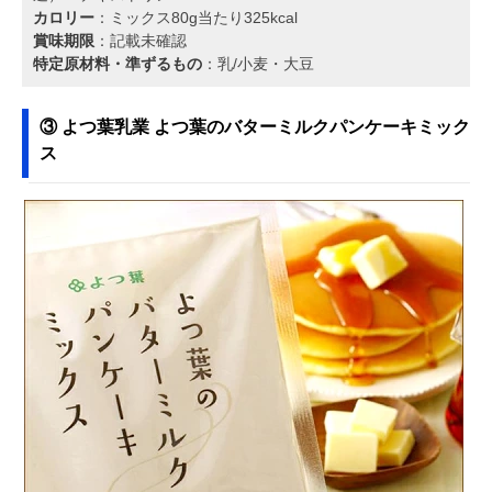
カロリー
：ミックス80g当たり325kcal
賞味期限
：記載未確認
特定原材料・準ずるもの
：乳/小麦・大豆
③ よつ葉乳業 よつ葉のバターミルクパンケーキミック
ス