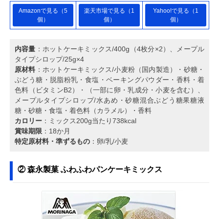
Amazonで見る（5
楽天市場で見る（1
Yahoo!で見る（1
個）
個）
個）
内容量
：ホットケーキミックス/400g（4枚分×2）、メープル
タイプシロップ/25g×4
原材料
：ホットケーキミックス/小麦粉（国内製造）・砂糖・
ぶどう糖・脱脂粉乳・食塩・ベーキングパウダー・香料・着
色料（ビタミンB2）・（一部に卵・乳成分・小麦を含む）、
メープルタイプシロップ/水あめ・砂糖混合ぶどう糖果糖液
糖・砂糖・食塩・着色料（カラメル）・香料
カロリー
：ミックス200g当たり738kcal
賞味期限
：18か月
特定原材料・準ずるもの
：卵/乳/小麦
② 森永製菓 ふわふわパンケーキミックス