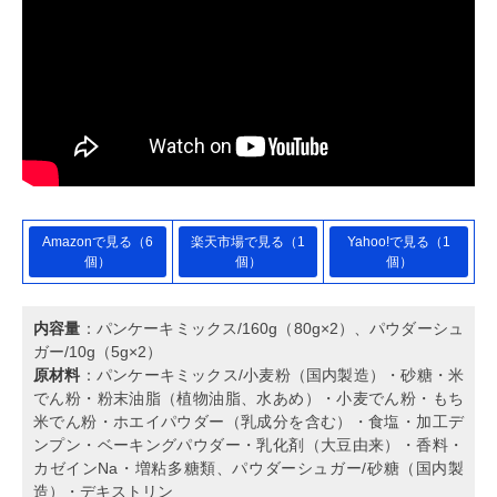
Amazonで見る（6
楽天市場で見る（1
Yahoo!で見る（1
個）
個）
個）
内容量
：パンケーキミックス/160g（80g×2）、パウダーシュ
ガー/10g（5g×2）
原材料
：パンケーキミックス/小麦粉（国内製造）・砂糖・米
でん粉・粉末油脂（植物油脂、水あめ）・小麦でん粉・もち
米でん粉・ホエイパウダー（乳成分を含む）・食塩・加工デ
ンプン・ベーキングパウダー・乳化剤（大豆由来）・香料・
カゼインNa・増粘多糖類、パウダーシュガー/砂糖（国内製
造）・デキストリン