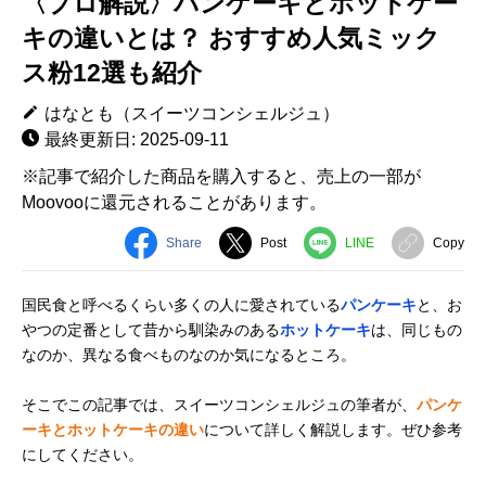
〈プロ解説〉パンケーキとホットケー
キの違いとは？ おすすめ人気ミック
ス粉12選も紹介
はなとも（スイーツコンシェルジュ）
最終更新日: 2025-09-11
※記事で紹介した商品を購入すると、売上の一部が
Moovooに還元されることがあります。
Share
Post
LINE
Copy
国民食と呼べるくらい多くの人に愛されている
パンケーキ
と、お
やつの定番として昔から馴染みのある
ホットケーキ
は、同じもの
なのか、異なる食べものなのか気になるところ。
そこでこの記事では、スイーツコンシェルジュの筆者が、
パンケ
ーキとホットケーキの違い
について詳しく解説します。ぜひ参考
にしてください。