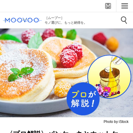
［ムーブー］
モノ選びに、もっと納得を。
Photo by iStock