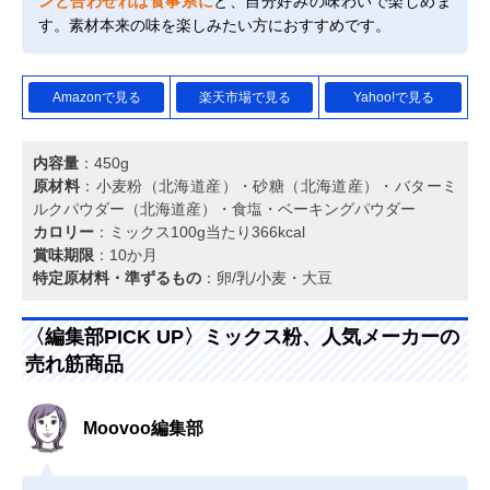
ンと合わせれば食事系に
と、自分好みの味わいで楽しめま
す。素材本来の味を楽しみたい方におすすめです。
Amazonで見る
楽天市場で見る
Yahoo!で見る
内容量
：450g
原材料
：小麦粉（北海道産）・砂糖（北海道産）・バターミ
ルクパウダー（北海道産）・食塩・ベーキングパウダー
カロリー
：ミックス100g当たり366kcal
賞味期限
：10か月
特定原材料・準ずるもの
：卵/乳/小麦・大豆
〈編集部PICK UP〉ミックス粉、人気メーカーの
売れ筋商品
Moovoo編集部