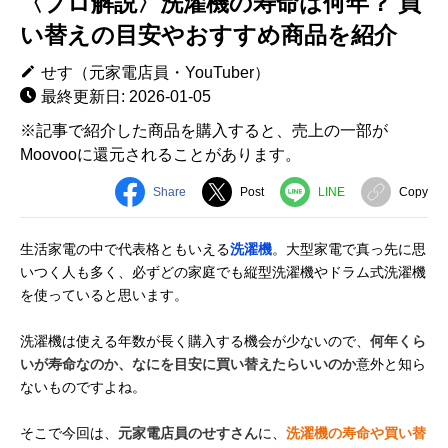
〈プロ解説〉洗濯機の寿命は何年？ 買
い替えの目安やおすすめ商品を紹介
せす（元家電店員・YouTuber）
最終更新日: 2026-01-05
※記事で紹介した商品を購入すると、売上の一部が
Moovooに還元されることがあります。
Share
Post
LINE
Copy
生活家電の中で代表格ともいえる
洗濯機
。大型家電で真っ先に思
いつく人も多く、必ずどの家庭でも縦型洗濯機やドラム式洗濯機
を使っていると思います。
洗濯機は使える年数が長く購入する機会が少ないので、
何年くら
いが寿命なのか、なにを目安に買い替えたらいいのか
意外と知ら
ないものですよね。
そこで今回は、
元家電店員のせすさん
に、
洗濯機の寿命や買い替