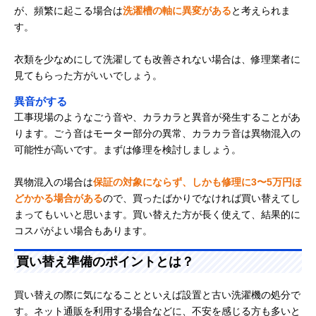
が、頻繁に起こる場合は
洗濯槽の軸に異変がある
と考えられま
す。
衣類を少なめにして洗濯しても改善されない場合は、修理業者に
見てもらった方がいいでしょう。
異音がする
工事現場のようなごう音や、カラカラと異音が発生することがあ
ります。ごう音はモーター部分の異常、カラカラ音は異物混入の
可能性が高いです。まずは修理を検討しましょう。
異物混入の場合は
保証の対象にならず、しかも修理に3〜5万円ほ
どかかる場合がある
ので、買ったばかりでなければ買い替えてし
まってもいいと思います。買い替えた方が長く使えて、結果的に
コスパがよい場合もあります。
買い替え準備のポイントとは？
買い替えの際に気になることといえば設置と古い洗濯機の処分で
す。ネット通販を利用する場合などに、不安を感じる方も多いと