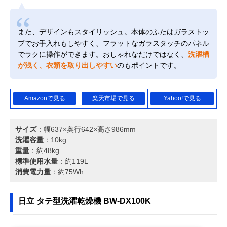
また、デザインもスタイリッシュ。本体のふたはガラストッ
プでお手入れもしやすく、フラットなガラスタッチのパネル
でラクに操作ができます。おしゃれなだけではなく、
洗濯槽
が浅く、衣類を取り出しやすい
のもポイントです。
Amazonで見る
楽天市場で見る
Yahoo!で見る
サイズ
：幅637×奥行642×高さ986mm
洗濯容量
：10kg
重量
：約48kg
標準使用水量
：約119L
消費電力量
：約75Wh
日立 タテ型洗濯乾燥機 BW-DX100K