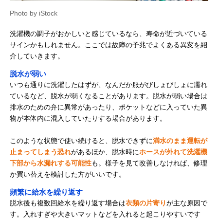
Photo by iStock
洗濯機の調子がおかしいと感じているなら、寿命が近づいている
サインかもしれません。ここでは故障の予兆でよくある異変を紹
介していきます。
脱水が弱い
いつも通りに洗濯したはずが、なんだか服がびしょびしょに濡れ
ているなど、脱水が弱くなることがあります。脱水が弱い場合は
排水のための弁に異常があったり、ポケットなどに入っていた異
物が本体内に混入していたりする場合があります。
このような状態で使い続けると、脱水できずに
満水のまま運転が
止まってしまう恐れ
があるほか、脱水時に
ホースが外れて洗濯機
下部から水漏れする可能性
も。様子を見て改善しなければ、修理
か買い替えを検討した方がいいです。
頻繁に給水を繰り返す
脱水後も複数回給水を繰り返す場合は
衣類の片寄り
が主な原因で
す。入れすぎや大きいマットなどを入れると起こりやすいです