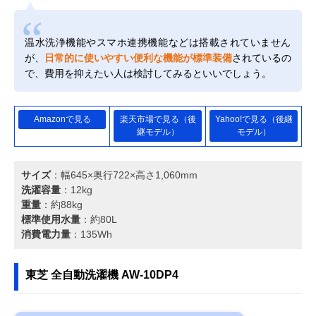
温水洗浄機能やスマホ連携機能などは搭載されていません
が、
日常的に使いやすい便利な機能が標準装備
されているの
で、費用を抑えたい人は検討してみるといいでしょう。
Amazonで見る
楽天市場で見る（後
Yahoo!で見る（後継
継モデル）
モデル）
サイズ
：幅645×奥行722×高さ1,060mm
洗濯容量
：12kg
重量
：約88kg
標準使用水量
：約80L
消費電力量
：135Wh
東芝 全自動洗濯機 AW-10DP4