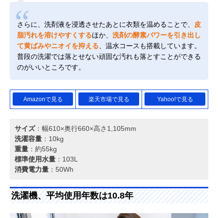
さらに、洗剤液を浸透させたあとに衣類を温めることで、
皮
脂汚れを溶けやすくする
ほか、
洗剤の酵素パワーを引き出し
て黄ばみやニオイを抑える
、温水コースも搭載しています。
普段の洗濯では落とせない頑固な汚れも落とすことができる
のがいいところです。
Amazonで見る
楽天市場で見る
Yahoo!で見る
サイズ
：幅610×奥行660×高さ1,105mm
洗濯容量
：10kg
重量
：約55kg
標準使用水量
：103L
消費電力量
：50Wh
洗濯機、平均使用年数は10.8年