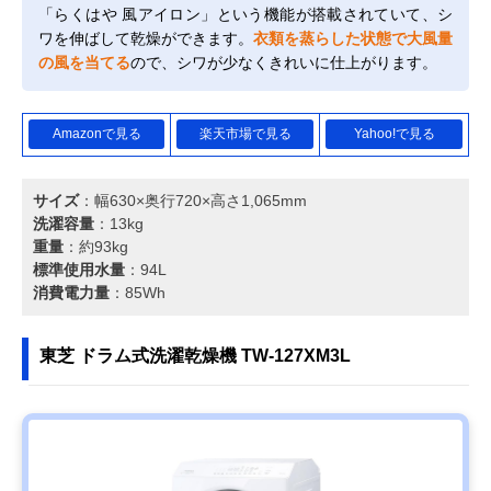
「らくはや 風アイロン」という機能が搭載されていて、シ
ワを伸ばして乾燥ができます。
衣類を蒸らした状態で大風量
の風を当てる
ので、シワが少なくきれいに仕上がります。
Amazonで見る
楽天市場で見る
Yahoo!で見る
サイズ
：幅630×奥行720×高さ1,065mm
洗濯容量
：13kg
重量
：約93kg
標準使用水量
：94L
消費電力量
：85Wh
東芝 ドラム式洗濯乾燥機 TW-127XM3L