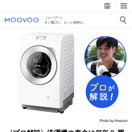
［ムーブー］
モノ選びに、もっと納得を。
Photo by Amazon