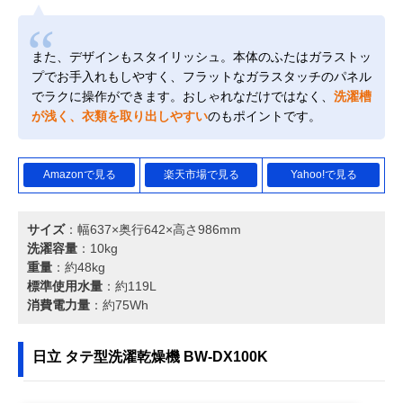
また、デザインもスタイリッシュ。本体のふたはガラストッ
プでお手入れもしやすく、フラットなガラスタッチのパネル
でラクに操作ができます。おしゃれなだけではなく、
洗濯槽
が浅く、衣類を取り出しやすい
のもポイントです。
Amazonで見る
楽天市場で見る
Yahoo!で見る
サイズ
：幅637×奥行642×高さ986mm
洗濯容量
：10kg
重量
：約48kg
標準使用水量
：約119L
消費電力量
：約75Wh
日立 タテ型洗濯乾燥機 BW-DX100K