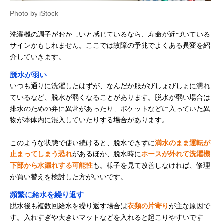
Photo by iStock
洗濯機の調子がおかしいと感じているなら、寿命が近づいている
サインかもしれません。ここでは故障の予兆でよくある異変を紹
介していきます。
脱水が弱い
いつも通りに洗濯したはずが、なんだか服がびしょびしょに濡れ
ているなど、脱水が弱くなることがあります。脱水が弱い場合は
排水のための弁に異常があったり、ポケットなどに入っていた異
物が本体内に混入していたりする場合があります。
このような状態で使い続けると、脱水できずに
満水のまま運転が
止まってしまう恐れ
があるほか、脱水時に
ホースが外れて洗濯機
下部から水漏れする可能性
も。様子を見て改善しなければ、修理
か買い替えを検討した方がいいです。
頻繁に給水を繰り返す
脱水後も複数回給水を繰り返す場合は
衣類の片寄り
が主な原因で
す。入れすぎや大きいマットなどを入れると起こりやすいです