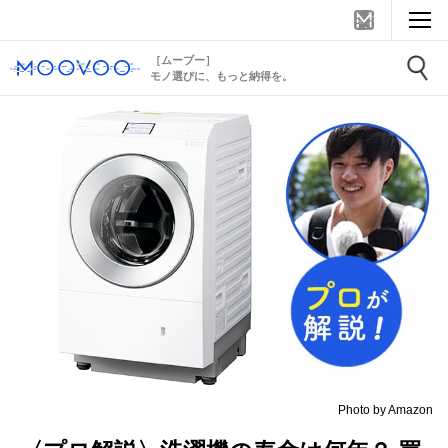
［ムーブー］
モノ選びに、もっと納得を。
Photo by Amazon