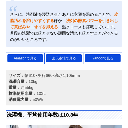
さらに、洗剤液を浸透させたあとに衣類を温めることで、
皮
脂汚れを溶けやすくする
ほか、
洗剤の酵素パワーを引き出し
て黄ばみやニオイを抑える
、温水コースも搭載しています。
普段の洗濯では落とせない頑固な汚れも落とすことができる
のがいいところです。
Amazonで見る
楽天市場で見る
Yahoo!で見る
サイズ
：幅610×奥行660×高さ1,105mm
洗濯容量
：10kg
重量
：約55kg
標準使用水量
：103L
消費電力量
：50Wh
洗濯機、平均使用年数は10.8年