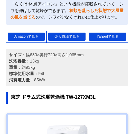
「らくはや 風アイロン」という機能が搭載されていて、シ
ワを伸ばして乾燥ができます。
衣類を蒸らした状態で大風量
の風を当てる
ので、シワが少なくきれいに仕上がります。
Amazonで見る
楽天市場で見る
Yahoo!で見る
サイズ
：幅630×奥行720×高さ1,065mm
洗濯容量
：13kg
重量
：約93kg
標準使用水量
：94L
消費電力量
：85Wh
東芝 ドラム式洗濯乾燥機 TW-127XM3L