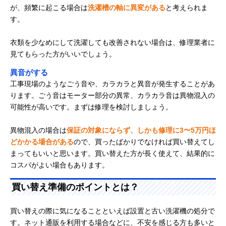
が、頻繁に起こる場合は
洗濯槽の軸に異変がある
と考えられま
す。
衣類を少なめにして洗濯しても改善されない場合は、修理業者に
見てもらった方がいいでしょう。
異音がする
工事現場のようなごう音や、カラカラと異音が発生することがあ
ります。ごう音はモーター部分の異常、カラカラ音は異物混入の
可能性が高いです。まずは修理を検討しましょう。
異物混入の場合は
保証の対象にならず、しかも修理に3〜5万円ほ
どかかる場合がある
ので、買ったばかりでなければ買い替えてし
まってもいいと思います。買い替えた方が長く使えて、結果的に
コスパがよい場合もあります。
買い替え準備のポイントとは？
買い替えの際に気になることといえば設置と古い洗濯機の処分で
す。ネット通販を利用する場合などに、不安を感じる方も多いと