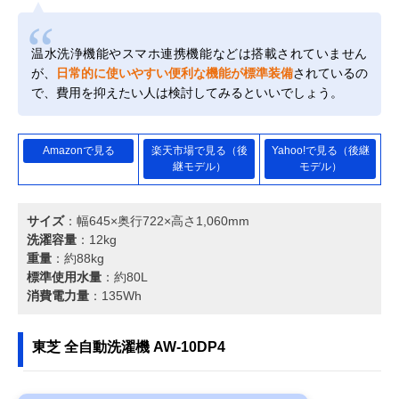
温水洗浄機能やスマホ連携機能などは搭載されていません
が、
日常的に使いやすい便利な機能が標準装備
されているの
で、費用を抑えたい人は検討してみるといいでしょう。
Amazonで見る
楽天市場で見る（後
Yahoo!で見る（後継
継モデル）
モデル）
サイズ
：幅645×奥行722×高さ1,060mm
洗濯容量
：12kg
重量
：約88kg
標準使用水量
：約80L
消費電力量
：135Wh
東芝 全自動洗濯機 AW-10DP4