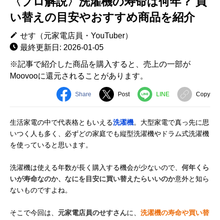
〈プロ解説〉洗濯機の寿命は何年？ 買
い替えの目安やおすすめ商品を紹介
せす（元家電店員・YouTuber）
最終更新日: 2026-01-05
※記事で紹介した商品を購入すると、売上の一部が
Moovooに還元されることがあります。
Share
Post
LINE
Copy
生活家電の中で代表格ともいえる
洗濯機
。大型家電で真っ先に思
いつく人も多く、必ずどの家庭でも縦型洗濯機やドラム式洗濯機
を使っていると思います。
洗濯機は使える年数が長く購入する機会が少ないので、
何年くら
いが寿命なのか、なにを目安に買い替えたらいいのか
意外と知ら
ないものですよね。
そこで今回は、
元家電店員のせすさん
に、
洗濯機の寿命や買い替