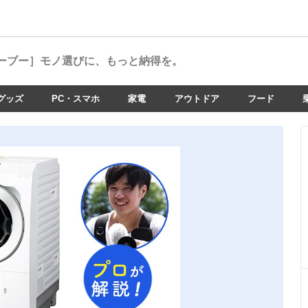
ーブー］
モノ選びに、もっと納得を。
グッズ
PC・スマホ
家電
アウトドア
フード