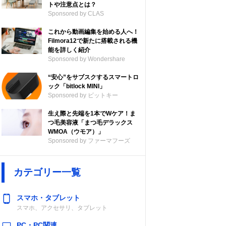
トや注意点とは？
Sponsored by CLAS
これから動画編集を始める人へ！
Filmora12で新たに搭載される機
能を詳しく紹介
Sponsored by Wondershare
“安心”をサブスクするスマートロ
ック「bitlock MINI」
Sponsored by ビットキー
生え際と先端を1本でWケア！ま
つ毛美容液「まつ毛デラックス
WMOA（ウモア）」
Sponsored by ファーマフーズ
カテゴリー一覧
スマホ・タブレット
スマホ、アクセサリ、タブレット
PC・PC関連