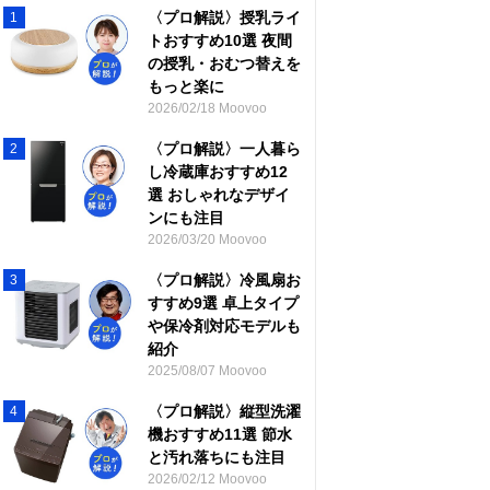
〈プロ解説〉授乳ライ
1
トおすすめ10選 夜間
の授乳・おむつ替えを
もっと楽に
2026/02/18 Moovoo
〈プロ解説〉一人暮ら
2
し冷蔵庫おすすめ12
選 おしゃれなデザイ
ンにも注目
2026/03/20 Moovoo
〈プロ解説〉冷風扇お
3
すすめ9選 卓上タイプ
や保冷剤対応モデルも
紹介
2025/08/07 Moovoo
〈プロ解説〉縦型洗濯
4
機おすすめ11選 節水
と汚れ落ちにも注目
2026/02/12 Moovoo