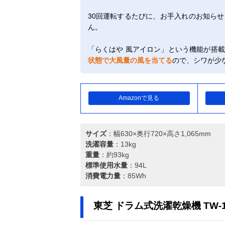
30回運転するたびに、お手入れのお知ら
ん。
「らくはや 風アイロン」という機能が搭
状態で大風量の風を当てる
ので、シワが少
Amazonで見る
サイズ
：幅630×奥行720×高さ1,065mm
洗濯容量
：13kg
重量
：約93kg
標準使用水量
：94L
消費電力量
：85Wh
東芝 ドラム式洗濯乾燥機 TW-1