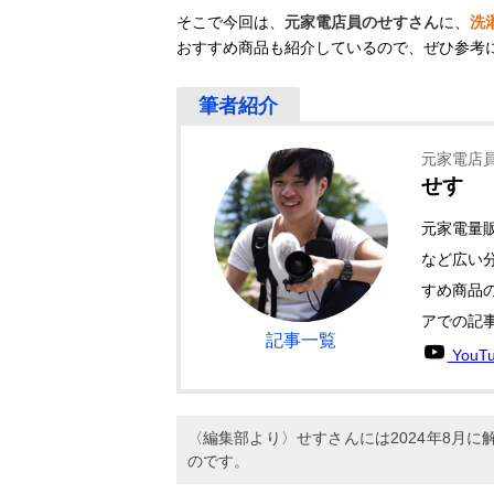
そこで今回は、
元家電店員のせすさん
に、
洗
おすすめ商品も紹介しているので、ぜひ参考
元家電店員・
せす
元家電量
など広い分
すめ商品の
アでの記
記事一覧
YouT
〈編集部より〉せすさんには2024年8月
のです。