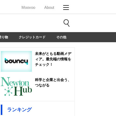
Moovoo
About
乗り物
クレジットカード
その他
未来がともる動画メデ
ィア。最先端の情報を
チェック！
科学と企業と出会う、
つながる
ランキング