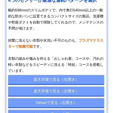
4つのセンサーが最適な運転パターンを選択
幅約598mmのスリムボディで、内寸奥行540mm以上の一般
的な防水パンに設置できるコンパクトサイズの製品。洗濯槽
や乾燥ダクトを自動で掃除してくれるので、メンテナンスの
手間が省けます。
頻繁に洗えない衣類や水洗い不可のものも、
プラズマクラス
ターで除菌可能
です。
衣類の縮みや傷みを抑える「おしゃれ着」コースや、汚れの
軽い衣類などをスピーディに洗える「時短」コースを搭載し
ています。
楽天市場で見る（右開き）
楽天市場で見る（左開き）
Yahoo!で見る（右開き）