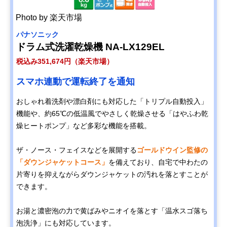
Photo by 楽天市場
パナソニック
ドラム式洗濯乾燥機 NA-LX129EL
税込み351,674円（楽天市場）
スマホ連動で運転終了を通知
おしゃれ着洗剤や漂白剤にも対応した「トリプル自動投入」
機能や、約65℃の低温風でやさしく乾燥させる「はやふわ乾
燥ヒートポンプ」など多彩な機能を搭載。
ザ・ノース・フェイスなどを展開する
ゴールドウイン監修の
「ダウンジャケットコース」
を備えており、自宅で中わたの
片寄りを抑えながらダウンジャケットの汚れを落とすことが
できます。
お湯と濃密泡の力で黄ばみやニオイを落とす「温水スゴ落ち
泡洗浄」にも対応しています。