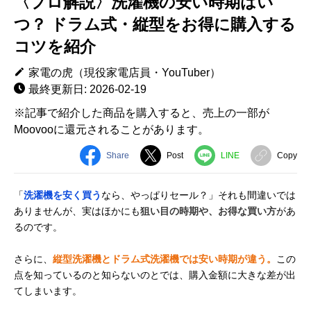
〈プロ解説〉洗濯機の安い時期はい
つ？ ドラム式・縦型をお得に購入する
コツを紹介
家電の虎（現役家電店員・YouTuber）
最終更新日: 2026-02-19
※記事で紹介した商品を購入すると、売上の一部が
Moovooに還元されることがあります。
Share
Post
LINE
Copy
「
洗濯機を安く買う
なら、やっぱりセール？」それも間違いでは
ありませんが、実はほかにも
狙い目の時期や、お得な買い方
があ
るのです。
さらに、
縦型洗濯機とドラム式洗濯機では安い時期が違う。
この
点を知っているのと知らないのとでは、購入金額に大きな差が出
てしまいます。