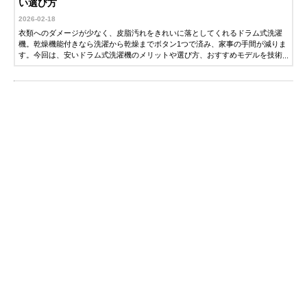
い選び方
2026-02-18
衣類へのダメージが少なく、皮脂汚れをきれいに落としてくれるドラム式洗濯
機。乾燥機能付きなら洗濯から乾燥までボタン1つで済み、家事の手間が減りま
す。今回は、安いドラム式洗濯機のメリットや選び方、おすすめモデルを技術
系家電ライターの藤山哲人さんに解説していただきました。