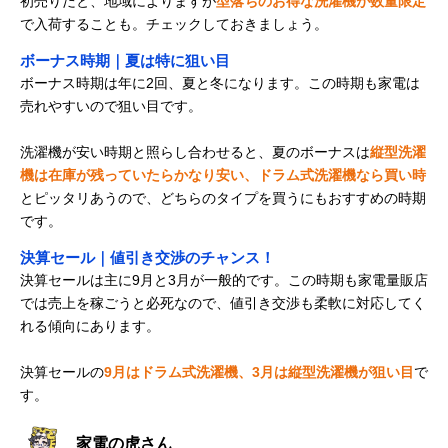
初売りだと、地域によりますが
型落ちのお得な洗濯機が数量限定
で入荷することも。チェックしておきましょう。
ボーナス時期｜夏は特に狙い目
ボーナス時期は年に2回、夏と冬になります。この時期も家電は
売れやすいので狙い目です。
洗濯機が安い時期と照らし合わせると、夏のボーナスは
縦型洗濯
機は在庫が残っていたらかなり安い、ドラム式洗濯機なら買い時
とピッタリあうので、どちらのタイプを買うにもおすすめの時期
です。
決算セール｜値引き交渉のチャンス！
決算セールは主に9月と3月が一般的です。この時期も家電量販店
では売上を稼ごうと必死なので、値引き交渉も柔軟に対応してく
れる傾向にあります。
決算セールの
9月はドラム式洗濯機、3月は縦型洗濯機が狙い目
で
す。
家電の虎さん