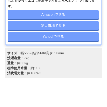
呂水を使ってエコに洗濯ができるふろ水ポンプも付属しま
す。
Amazonで見る
楽天市場で見る
Yahoo!で見る
サイズ
：幅555×奥行560×高さ990mm
洗濯容量
：7kg
重量
：約33kg
標準使用水量
：約113L
消費電力量
：約100Wh