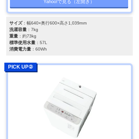
Yahoo!で見る（左開き）
サイズ
：幅640×奥行600×高さ1,039mm
洗濯容量
：7kg
重量
：約73kg
標準使用水量
：57L
消費電力量
：60Wh
PICK UP②