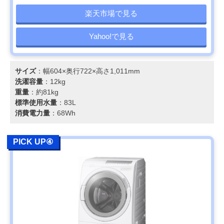
楽天市場で見る
Yahoo!で見る
サイズ
：幅604×奥行722×高さ1,011mm
洗濯容量
：12kg
重量
：約81kg
標準使用水量
：83L
消費電力量
：68Wh
PICK UP④