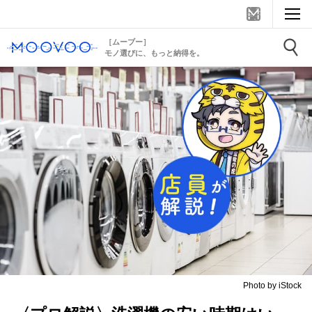
［ムーブー］
モノ選びに、もっと納得を。
Photo by iStock