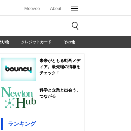
Moovoo
About
乗り物
クレジットカード
その他
未来がともる動画メデ
ィア。最先端の情報を
チェック！
科学と企業と出会う、
つながる
ランキング