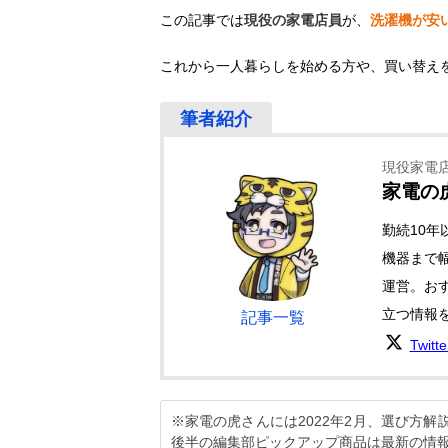
この記事では
現役の家電店員
が、
洗濯機が安
これから一人暮らしを始める方や、買い替え
現役家電店員
家電の
勤続10
機器まで幅
運営。お
立つ情報
記事一覧
Twitt
※家電の虎さんには2022年2月、選び方
後半の編集部ピックアップ商品は最新の情