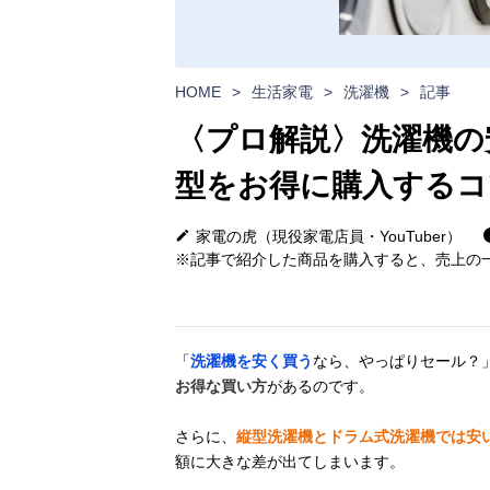
HOME
>
生活家電
>
洗濯機
>
記事
〈プロ解説〉洗濯機の
型をお得に購入するコ
家電の虎（現役家電店員・YouTuber）
※記事で紹介した商品を購入すると、売上の一
「
洗濯機を安く買う
なら、やっぱりセール？
お得な買い方
があるのです。
さらに、
縦型洗濯機とドラム式洗濯機では安
額に大きな差が出てしまいます。