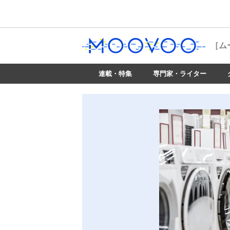
［ム
連載・特集
専門家・ライター