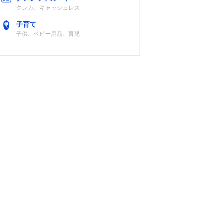
クレカ、キャッシュレス
子育て
子供、ベビー用品、育児