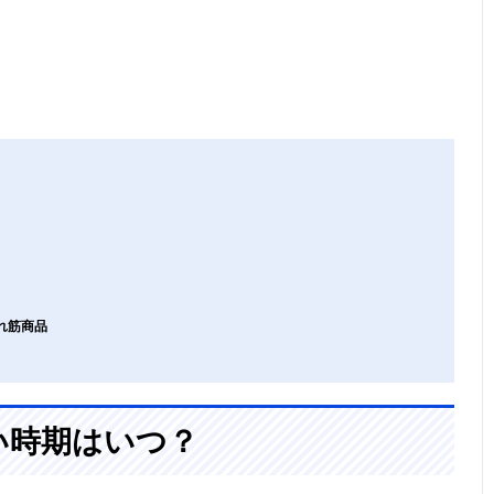
れ筋商品
い時期はいつ？