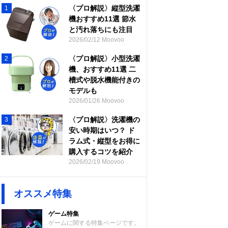
〈プロ解説〉縦型洗濯
1
機おすすめ11選 節水
と汚れ落ちにも注目
2026/02/12 Moovoo
〈プロ解説〉小型洗濯
2
機、おすすめ11選 二
槽式や脱水機能付きの
モデルも
2026/01/26 Moovoo
〈プロ解説〉洗濯機の
3
安い時期はいつ？ ド
ラム式・縦型をお得に
購入するコツを紹介
2026/02/19 Moovoo
オススメ特集
ゲーム特集
ゲームに関する特集ページです。