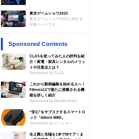
東京ゲームショウ2022
東京ゲームショウ2022に関する
特集ページです。
Sponsored Contents
CLASを使ってみた人の評判を紹
介！家電・家具レンタルのメリッ
トや注意点とは？
Sponsored by CLAS
これから動画編集を始める人へ！
Filmora12で新たに搭載される機
能を詳しく紹介
Sponsored by Wondershare
“安心”をサブスクするスマートロ
ック「bitlock MINI」
Sponsored by ビットキー
生え際と先端を1本でWケア！ま