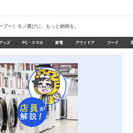
ーブー］
モノ選びに、もっと納得を。
グッズ
PC・スマホ
家電
アウトドア
フード