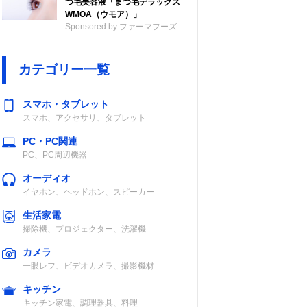
つ毛美容液「まつ毛デラックス
WMOA（ウモア）」
Sponsored by ファーマフーズ
カテゴリー一覧
スマホ・タブレット
スマホ、アクセサリ、タブレット
PC・PC関連
PC、PC周辺機器
オーディオ
イヤホン、ヘッドホン、スピーカー
生活家電
掃除機、プロジェクター、洗濯機
カメラ
一眼レフ、ビデオカメラ、撮影機材
キッチン
キッチン家電、調理器具、料理