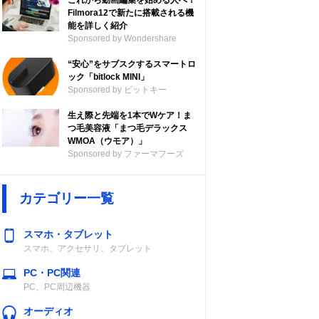
これから動画編集を始める人へ！
Filmora12で新たに搭載される機
能を詳しく紹介
Sponsored by Wondershare
“安心”をサブスクするスマートロ
ック「bitlock MINI」
Sponsored by ビットキー
生え際と先端を1本でWケア！ま
つ毛美容液「まつ毛デラックス
WMOA（ウモア）」
Sponsored by ファーマフーズ
カテゴリー一覧
スマホ・タブレット
スマホ、アクセサリ、タブレット
PC・PC関連
PC、PC周辺機器
オーディオ