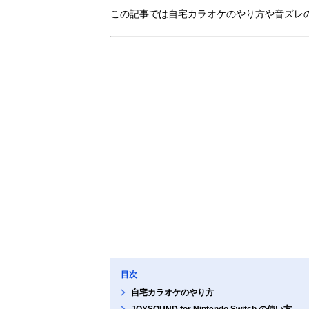
この記事では自宅カラオケのやり方や音ズレ
目次
自宅カラオケのやり方
JOYSOUND for Nintendo Switch の使い方