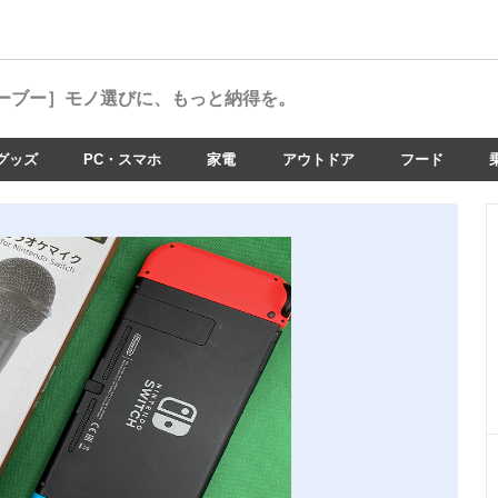
ーブー］
モノ選びに、もっと納得を。
グッズ
PC・スマホ
家電
アウトドア
フード