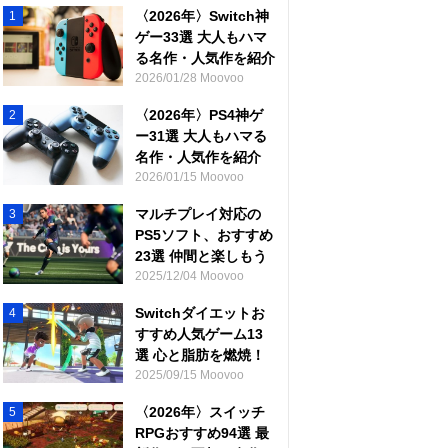
〈2026年〉Switch神
1
ゲー33選 大人もハマ
る名作・人気作を紹介
2026/01/28 Moovoo
〈2026年〉PS4神ゲ
2
ー31選 大人もハマる
名作・人気作を紹介
2026/01/15 Moovoo
マルチプレイ対応の
3
PS5ソフト、おすすめ
23選 仲間と楽しもう
2025/12/04 Moovoo
Switchダイエットお
4
すすめ人気ゲーム13
選 心と脂肪を燃焼！
2025/09/15 Moovoo
〈2026年〉スイッチ
5
RPGおすすめ94選 最