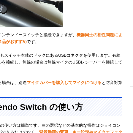
ニンテンドースイッチと接続できますが、
機器同士の相性問題によ
ス品がおすすめ
です。
もスイッチ本体のドックにあるUSBコネクタを使用します。有線
を接続し、無線の場合は無線マイクのUSBレシーバーを接続して
る場合は、別途
マイクカバーを購入してマイクにつける
と防音対策
tendo Switch の使い方
 Switch」の使い方は簡単です。曲の選択などの基本的な操作はジョイコン
ができるだけでなく、
背景動画の変更、キー設定やマイクエフェク