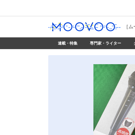
［ム
連載・特集
専門家・ライター