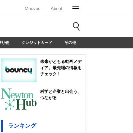
Moovoo
About
乗り物
クレジットカード
その他
未来がともる動画メデ
ィア。最先端の情報を
チェック！
科学と企業と出会う、
つながる
ランキング