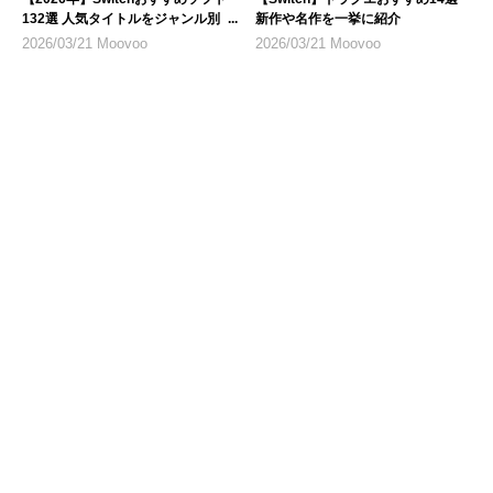
132選 人気タイトルをジャンル別に
新作や名作を一挙に紹介
紹介
2026/03/21 Moovoo
2026/03/21 Moovoo