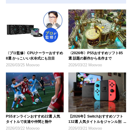
〈プロ監修〉CPUクーラーおすすめ
〈2026年〉PS5おすすめソフト85
8選 かっこいい水冷式にも注目
選 話題の新作から名作まで
2026/03/25 Moovoo
2026/03/22 Moovoo
PS5オンラインおすすめ22選 人気
【2026年】Switchおすすめソフト
タイトルで友達や仲間と熱中
132選 人気タイトルをジャンル別に
紹介
2026/03/22 Moovoo
2026/03/21 Moovoo