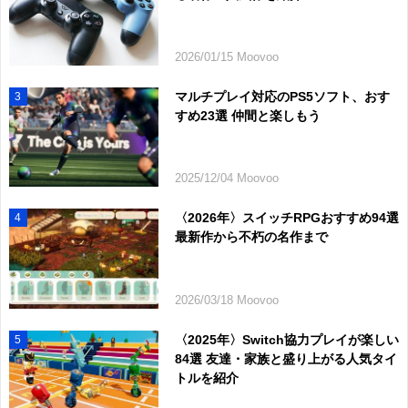
2026/01/15 Moovoo
マルチプレイ対応のPS5ソフト、おす
3
すめ23選 仲間と楽しもう
2025/12/04 Moovoo
〈2026年〉スイッチRPGおすすめ94選
4
最新作から不朽の名作まで
2026/03/18 Moovoo
〈2025年〉Switch協力プレイが楽しい
5
84選 友達・家族と盛り上がる人気タイ
トルを紹介