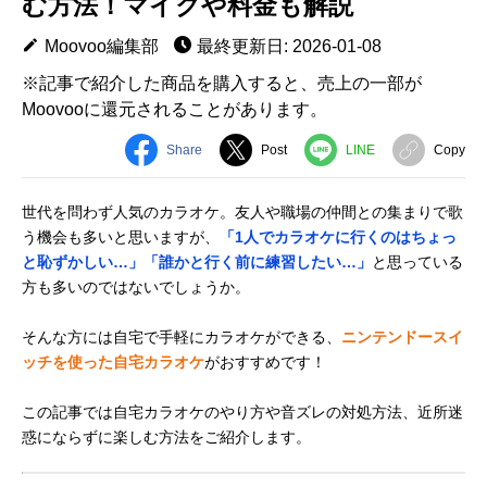
む方法！マイクや料金も解説
Moovoo編集部
最終更新日: 2026-01-08
※記事で紹介した商品を購入すると、売上の一部が
Moovooに還元されることがあります。
Share
Post
LINE
Copy
世代を問わず人気のカラオケ。友人や職場の仲間との集まりで歌
う機会も多いと思いますが、
「1人でカラオケに行くのはちょっ
と恥ずかしい…」「誰かと行く前に練習したい…」
と思っている
方も多いのではないでしょうか。
そんな方には自宅で手軽にカラオケができる、
ニンテンドースイ
ッチを使った自宅カラオケ
がおすすめです！
この記事では自宅カラオケのやり方や音ズレの対処方法、近所迷
惑にならずに楽しむ方法をご紹介します。