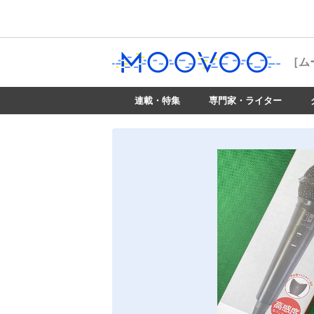
［ム
連載・特集
専門家・ライター