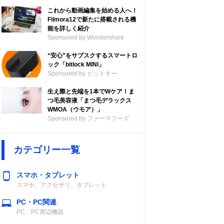
これから動画編集を始める人へ！
Filmora12で新たに搭載される機
能を詳しく紹介
Sponsored by Wondershare
“安心”をサブスクするスマートロ
ック「bitlock MINI」
Sponsored by ビットキー
生え際と先端を1本でWケア！ま
つ毛美容液「まつ毛デラックス
WMOA（ウモア）」
Sponsored by ファーマフーズ
カテゴリー一覧
スマホ・タブレット
スマホ、アクセサリ、タブレット
PC・PC関連
PC、PC周辺機器