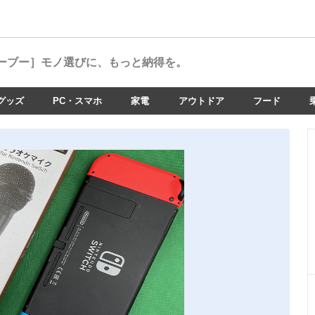
ーブー］
モノ選びに、もっと納得を。
グッズ
PC・スマホ
家電
アウトドア
フード