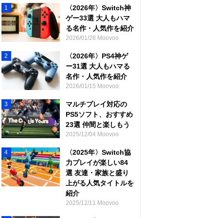
〈2026年〉Switch神
1
ゲー33選 大人もハマ
る名作・人気作を紹介
2026/01/28 Moovoo
〈2026年〉PS4神ゲ
2
ー31選 大人もハマる
名作・人気作を紹介
2026/01/15 Moovoo
マルチプレイ対応の
3
PS5ソフト、おすすめ
23選 仲間と楽しもう
2025/12/04 Moovoo
〈2025年〉Switch協
4
力プレイが楽しい84
選 友達・家族と盛り
上がる人気タイトルを
紹介
2025/12/11 Moovoo