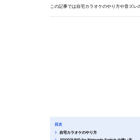
この記事では自宅カラオケのやり方や音ズレ
目次
自宅カラオケのやり方
JOYSOUND for Nintendo Switch の使い方