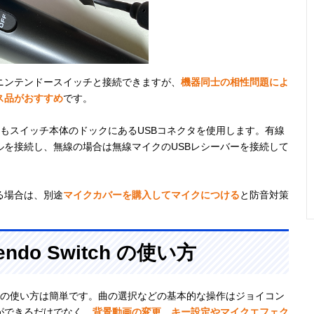
ニンテンドースイッチと接続できますが、
機器同士の相性問題によ
ス品がおすすめ
です。
もスイッチ本体のドックにあるUSBコネクタを使用します。有線
を接続し、無線の場合は無線マイクのUSBレシーバーを接続して
る場合は、別途
マイクカバーを購入してマイクにつける
と防音対策
tendo Switch の使い方
 Switch」の使い方は簡単です。曲の選択などの基本的な操作はジョイコン
ができるだけでなく、
背景動画の変更、キー設定やマイクエフェク