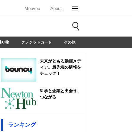
Moovoo
About
乗り物
クレジットカード
その他
未来がともる動画メデ
ィア。最先端の情報を
チェック！
科学と企業と出会う、
つながる
ランキング