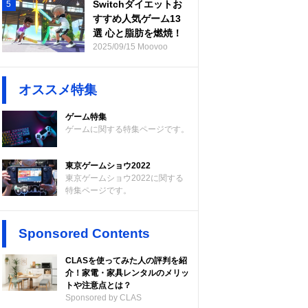
Switchダイエットお
5
すすめ人気ゲーム13
選 心と脂肪を燃焼！
2025/09/15 Moovoo
オススメ特集
ゲーム特集
ゲームに関する特集ページです。
東京ゲームショウ2022
東京ゲームショウ2022に関する
特集ページです。
Sponsored Contents
CLASを使ってみた人の評判を紹
介！家電・家具レンタルのメリッ
トや注意点とは？
Sponsored by CLAS