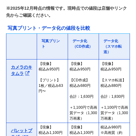
※2025年12月時点の情報です。現時点での値段は店舗やリンク
先からご確認ください。
写真プリント・データ化の値段を比較
写真プリン
データ化
データ化
ト
（CD作成）
（スマホ転
送）
【現像】
【現像】
【現像】
カメラのキ
税込み950円
税込み950円
税込み950円
タムラ
【プリント】
【CD作成】
【スマホ転送】
1枚／税込み63
税込み680円
税込み880円
円〜
合計：1,630円
合計：1,830円
＋1,100円で高画
＋1,100円で高画
質データ（1,300
質データ（1,300
万画素）
万画素）
【現像】
【現像】
税込み980円
パレットプ
税込み1,100円
税込み1,100円
※高画質（約