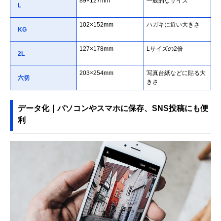
89×127mm
一般的なサイズ
L
102×152mm
ハガキに近い大きさ
KG
127×178mm
Lサイズの2倍
2L
203×254mm
写真台紙などに貼る大
六切
きさ
データ化｜パソコンやスマホに保存、SNS投稿にも便
利