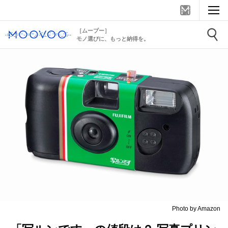
［ムーブー］
モノ選びに、もっと納得を。
Photo by Amazon