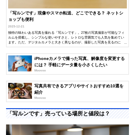
「写ルンです」現像やスマホ転送、どこでできる？ ネットシ
ョップも便利
2025-12-21
独特の味わいある写真を撮れる「写ルンです」。27枚の写真撮影が可能なフィ
ルムを搭載し、シンプルな使いやすさと、レトロな雰囲気でも人気を集めてい
ます。ただ、デジタルカメラと大きく異なるのが、撮影した写真を見るのに
「現像」が必要な点。個人で現像する方もいますが、一般的には写真屋さんな
どに依頼をします。そこでこの記事では、「写ルンです」の現像から写真を確
認するまでの流れと、料金について紹介します。ぜひ参考にしてください。
iPhoneカメラで撮った写真、解像度を変更する
には？ 手軽にデータ量を小さくしたい
Moovoo
写真共有できるアプリやサイトおすすめ10選を
紹介
Moovoo
「写ルンです」売っている場所と値段は？