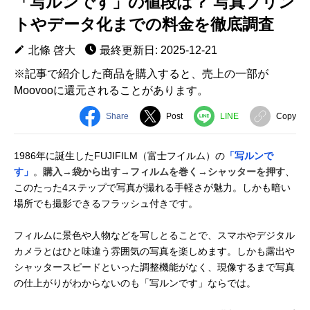
「写ルンです」の値段は？ 写真プリン
トやデータ化までの料金を徹底調査
北條 啓大
最終更新日: 2025-12-21
※記事で紹介した商品を購入すると、売上の一部が
Moovooに還元されることがあります。
Share
Post
LINE
Copy
1986年に誕生したFUJIFILM（富士フイルム）の
「写ルンで
す」
。
購入→袋から出す→フィルムを巻く→シャッターを押す
、
このたった4ステップで写真が撮れる手軽さが魅力。しかも暗い
場所でも撮影できるフラッシュ付きです。
フィルムに景色や人物などを写しとることで、スマホやデジタル
カメラとはひと味違う雰囲気の写真を楽しめます。しかも露出や
シャッタースピードといった調整機能がなく、現像するまで写真
の仕上がりがわからないのも「写ルンです」ならでは。