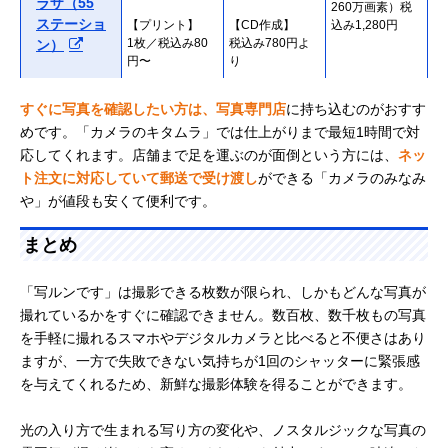
ラザ（55
260万画素）税
ステーショ
【プリント】
【CD作成】
込み1,280円
1枚／税込み80
税込み780円よ
ン）
円〜
り
合計：1,880円よ
すぐに写真を確認したい方は、写真専門店
に持ち込むのがおすす
り
めです。「カメラのキタムラ」では仕上がりまで最短1時間で対
【現像】
【現像】
税込み2,400円
応してくれます。店舗まで足を運ぶのが面倒という方には、
コイデカメ
ネッ
税込み1,200円
税込み1,200円
※学生は500円
ラ
ト注文に対応していて郵送で受け渡し
ができる「カメラのみなみ
引き
【プリント】
【CD作成】
や」が値段も安くて便利です。
1枚／税込み100
税込み1,200円よ
円〜
り
まとめ
合計：2,400円よ
り
「写ルンです」は撮影できる枚数が限られ、しかもどんな写真が
撮れているかをすぐに確認できません。数百枚、数千枚もの写真
【現像＋プリン
【現像＋CD作成
【現像＋スマホ
カメラのみ
ト（27枚ま
（27枚まで）】
転送（27枚ま
を手軽に撮れるスマホやデジタルカメラと比べると不便さはあり
なみや（楽
で）】
税込み420円
で）】
ますが、一方で失敗できない気持ちが1回のシャッターに緊張感
天市場）
税込み640円
（送料無料）
税込み980円
を与えてくれるため、新鮮な撮影体験を得ることができます。
（送料無料）
（送料無料）
【現像】
【現像】
【現像＋データ
ビックカメ
光の入り方で生まれる写り方の変化や、ノスタルジックな写真の
税込み930円よ
税込み930円よ
ダウンロード】