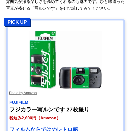
ラ
雰囲気が撮る楽しさを高めてくれるのも魅力です。ひと味違った
り
り
税込み1,600円
（スタンダー
写真が残せる「写ルンです」をぜひ試してみてください。
【プリント】
【CD作成】
ド）
ネット：1枚／税
税込み670円よ
税込み2,900円
PICK UP
込み52円〜
り
（ラージ）※高
店頭：1枚／税込
画質（約1,900万
み63円〜
合計：1,600円よ
画素相当）
り
【スマホに直接
転送】
税込み1,600円
Photo by Amazon
FUJIFILM
フジカラー写ルンです 27枚撮り
税込み2,600円（Amazon）
フィルムならではのレトロ感