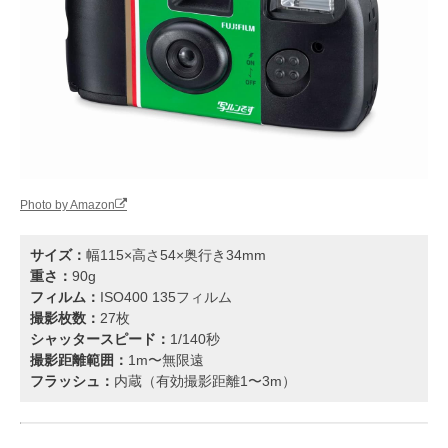
Photo by Amazon
サイズ：
幅115×高さ54×奥行き34mm
重さ：
90g
フィルム：
ISO400 135フィルム
撮影枚数：
27枚
シャッタースピード：
1/140秒
撮影距離範囲：
1m〜無限遠
フラッシュ：
内蔵（有効撮影距離1〜3m）