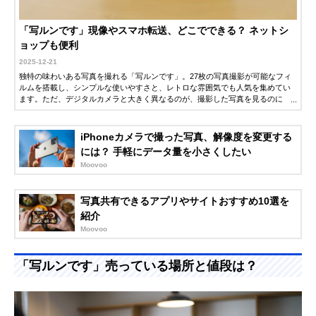
「写ルンです」現像やスマホ転送、どこでできる？ ネットシ
ョップも便利
2025-12-21
独特の味わいある写真を撮れる「写ルンです」。27枚の写真撮影が可能なフィ
ルムを搭載し、シンプルな使いやすさと、レトロな雰囲気でも人気を集めてい
ます。ただ、デジタルカメラと大きく異なるのが、撮影した写真を見るのに
「現像」が必要な点。個人で現像する方もいますが、一般的には写真屋さんな
どに依頼をします。そこでこの記事では、「写ルンです」の現像から写真を確
認するまでの流れと、料金について紹介します。ぜひ参考にしてください。
iPhoneカメラで撮った写真、解像度を変更する
には？ 手軽にデータ量を小さくしたい
Moovoo
写真共有できるアプリやサイトおすすめ10選を
紹介
Moovoo
「写ルンです」売っている場所と値段は？