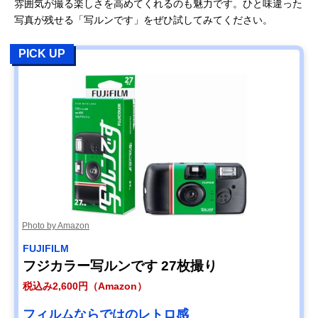
ラ
雰囲気が撮る楽しさを高めてくれるのも魅力です。ひと味違った
り
り
税込み1,600円
（スタンダー
写真が残せる「写ルンです」をぜひ試してみてください。
【プリント】
【CD作成】
ド）
ネット：1枚／税
税込み670円よ
税込み2,900円
PICK UP
込み52円〜
り
（ラージ）※高
店頭：1枚／税込
画質（約1,900万
み63円〜
合計：1,600円よ
画素相当）
り
【スマホに直接
転送】
税込み1,600円
Photo by Amazon
FUJIFILM
フジカラー写ルンです 27枚撮り
税込み2,600円（Amazon）
フィルムならではのレトロ感