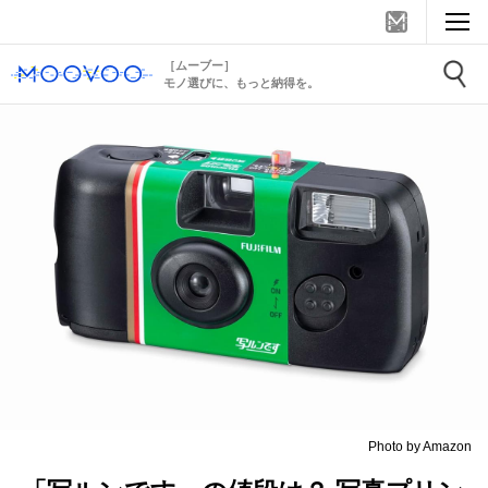
［ムーブー］
モノ選びに、もっと納得を。
Photo by Amazon