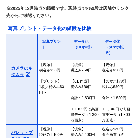
※2025年12月時点の情報です。現時点での値段は店舗やリンク
先からご確認ください。
写真プリント・データ化の値段を比較
写真プリン
データ化
データ化
ト
（CD作成）
（スマホ転
送）
【現像】
【現像】
【現像】
カメラのキ
税込み950円
税込み950円
税込み950円
タムラ
【プリント】
【CD作成】
【スマホ転送】
1枚／税込み63
税込み680円
税込み880円
円〜
合計：1,630円
合計：1,830円
＋1,100円で高画
＋1,100円で高画
質データ（1,300
質データ（1,300
万画素）
万画素）
【現像】
【現像】
税込み980円
パレットプ
税込み1,100円
税込み1,100円
※高画質（約