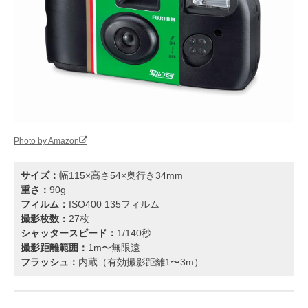
Photo by Amazon
サイズ：
幅115×高さ54×奥行き34mm
重さ：
90g
フィルム：
ISO400 135フィルム
撮影枚数：
27枚
シャッタースピード：
1/140秒
撮影距離範囲：
1m〜無限遠
フラッシュ：
内蔵（有効撮影距離1〜3m）