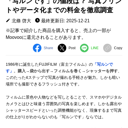
「写ルンです」の値段は？ 写真プリン
トやデータ化までの料金を徹底調査
北條 啓大
最終更新日: 2025-12-21
※記事で紹介した商品を購入すると、売上の一部が
Moovooに還元されることがあります。
Share
Post
LINE
Copy
1986年に誕生したFUJIFILM（富士フイルム）の
「写ルンで
す」
。
購入→袋から出す→フィルムを巻く→シャッターを押す
、
このたった4ステップで写真が撮れる手軽さが魅力。しかも暗い
場所でも撮影できるフラッシュ付きです。
フィルムに景色や人物などを写しとることで、スマホやデジタル
カメラとはひと味違う雰囲気の写真を楽しめます。しかも露出や
シャッタースピードといった調整機能がなく、現像するまで写真
の仕上がりがわからないのも「写ルンです」ならでは。