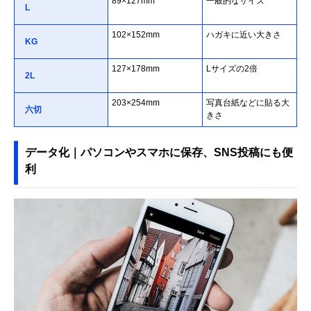
89×127mm
一般的なサイズ
L
102×152mm
ハガキに近い大きさ
KG
127×178mm
Lサイズの2倍
2L
203×254mm
写真台紙などに貼る大
六切
きさ
データ化｜パソコンやスマホに保存、SNS投稿にも便
利