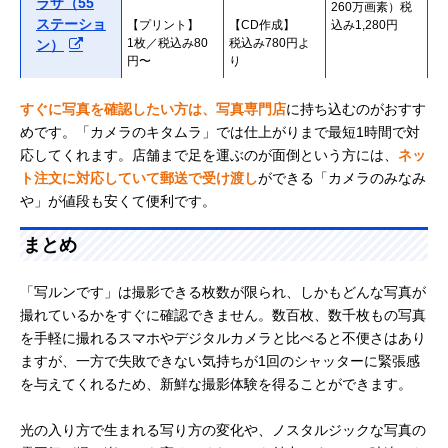
ラザ（55
260万画素）税
ステーショ
【プリント】
【CD作成】
込み1,280円
1枚／税込み80
税込み780円よ
ン）
円〜
り
合計：1,880円よ
すぐに写真を確認したい方は、写真専門店
に持ち込むのがおすす
り
めです。「カメラのキタムラ」では仕上がりまで最短1時間で対
【現像】
【現像】
税込み2,400円
応してくれます。店舗まで足を運ぶのが面倒という方には、
コイデカメ
ネッ
税込み1,200円
税込み1,200円
※学生は500円
ラ
ト注文に対応していて郵送で受け渡し
ができる「カメラのみなみ
引き
【プリント】
【CD作成】
や」が値段も安くて便利です。
1枚／税込み100
税込み1,200円よ
円〜
り
まとめ
合計：2,400円よ
り
「写ルンです」は撮影できる枚数が限られ、しかもどんな写真が
撮れているかをすぐに確認できません。数百枚、数千枚もの写真
【現像＋プリン
【現像＋CD作成
【現像＋スマホ
カメラのみ
ト（27枚ま
（27枚まで）】
転送（27枚ま
を手軽に撮れるスマホやデジタルカメラと比べると不便さはあり
なみや（楽
で）】
税込み420円
で）】
ますが、一方で失敗できない気持ちが1回のシャッターに緊張感
天市場）
税込み640円
（送料無料）
税込み980円
を与えてくれるため、新鮮な撮影体験を得ることができます。
（送料無料）
（送料無料）
【現像】
【現像】
【現像＋データ
ビックカメ
光の入り方で生まれる写り方の変化や、ノスタルジックな写真の
税込み930円よ
税込み930円よ
ダウンロード】