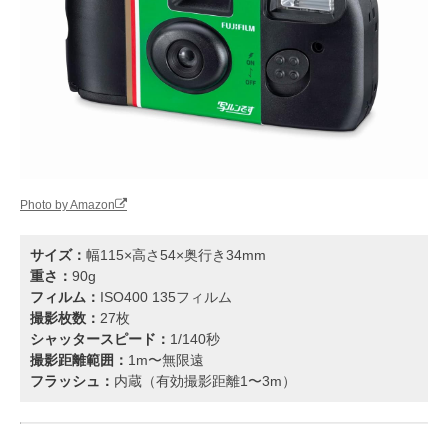
Photo by Amazon
サイズ：
幅115×高さ54×奥行き34mm
重さ：
90g
フィルム：
ISO400 135フィルム
撮影枚数：
27枚
シャッタースピード：
1/140秒
撮影距離範囲：
1m〜無限遠
フラッシュ：
内蔵（有効撮影距離1〜3m）