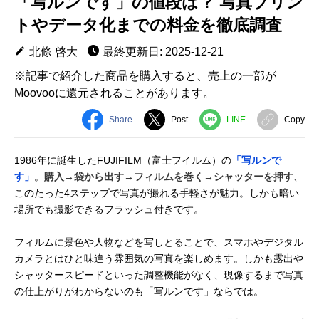
「写ルンです」の値段は？ 写真プリン
トやデータ化までの料金を徹底調査
北條 啓大
最終更新日: 2025-12-21
※記事で紹介した商品を購入すると、売上の一部が
Moovooに還元されることがあります。
Share
Post
LINE
Copy
1986年に誕生したFUJIFILM（富士フイルム）の
「写ルンで
す」
。
購入→袋から出す→フィルムを巻く→シャッターを押す
、
このたった4ステップで写真が撮れる手軽さが魅力。しかも暗い
場所でも撮影できるフラッシュ付きです。
フィルムに景色や人物などを写しとることで、スマホやデジタル
カメラとはひと味違う雰囲気の写真を楽しめます。しかも露出や
シャッタースピードといった調整機能がなく、現像するまで写真
の仕上がりがわからないのも「写ルンです」ならでは。