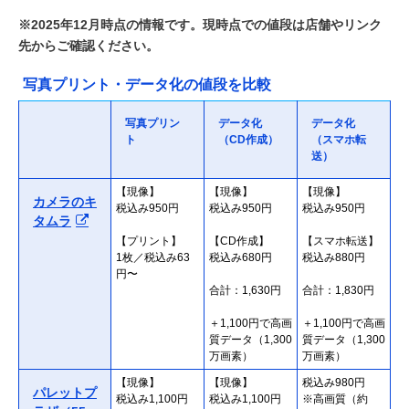
※2025年12月時点の情報です。現時点での値段は店舗やリンク
先からご確認ください。
写真プリント・データ化の値段を比較
写真プリン
データ化
データ化
ト
（CD作成）
（スマホ転
送）
【現像】
【現像】
【現像】
カメラのキ
税込み950円
税込み950円
税込み950円
タムラ
【プリント】
【CD作成】
【スマホ転送】
1枚／税込み63
税込み680円
税込み880円
円〜
合計：1,630円
合計：1,830円
＋1,100円で高画
＋1,100円で高画
質データ（1,300
質データ（1,300
万画素）
万画素）
【現像】
【現像】
税込み980円
パレットプ
税込み1,100円
税込み1,100円
※高画質（約