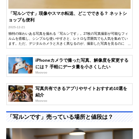
「写ルンです」現像やスマホ転送、どこでできる？ ネットシ
ョップも便利
2025-12-21
独特の味わいある写真を撮れる「写ルンです」。27枚の写真撮影が可能なフィ
ルムを搭載し、シンプルな使いやすさと、レトロな雰囲気でも人気を集めてい
ます。ただ、デジタルカメラと大きく異なるのが、撮影した写真を見るのに
「現像」が必要な点。個人で現像する方もいますが、一般的には写真屋さんな
どに依頼をします。そこでこの記事では、「写ルンです」の現像から写真を確
認するまでの流れと、料金について紹介します。ぜひ参考にしてください。
iPhoneカメラで撮った写真、解像度を変更する
には？ 手軽にデータ量を小さくしたい
Moovoo
写真共有できるアプリやサイトおすすめ10選を
紹介
Moovoo
「写ルンです」売っている場所と値段は？