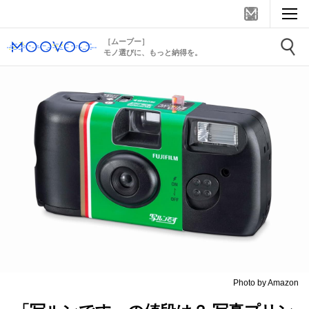
［ムーブー］
モノ選びに、もっと納得を。
Photo by Amazon