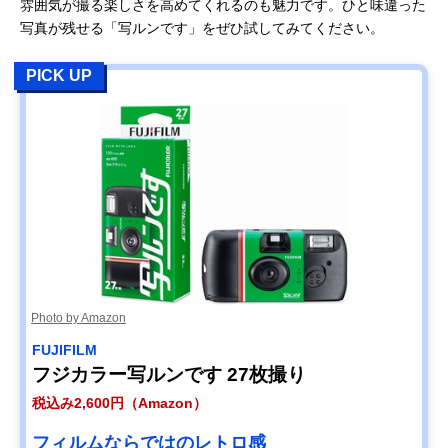
ラ
雰囲気が撮る楽しさを高めてくれるのも魅力です。ひと味違った
り
り
税込み1,600円
（スタンダー
写真が残せる「写ルンです」をぜひ試してみてください。
【プリント】
【CD作成】
ド）
ネット：1枚／税
税込み670円よ
税込み2,900円
PICK UP
込み52円〜
り
（ラージ）※高
店頭：1枚／税込
画質（約1,900万
み63円〜
合計：1,600円よ
画素相当）
り
【スマホに直接
転送】
税込み1,600円
Photo by Amazon
FUJIFILM
フジカラー写ルンです 27枚撮り
税込み2,600円（Amazon）
フィルムならではのレトロ感