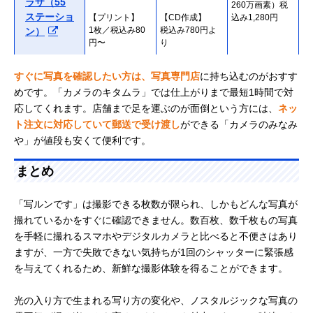
ラザ（55
260万画素）税
ステーショ
【プリント】
【CD作成】
込み1,280円
1枚／税込み80
税込み780円よ
ン）
円〜
り
合計：1,880円よ
すぐに写真を確認したい方は、写真専門店
に持ち込むのがおすす
り
めです。「カメラのキタムラ」では仕上がりまで最短1時間で対
【現像】
【現像】
税込み2,400円
応してくれます。店舗まで足を運ぶのが面倒という方には、
コイデカメ
ネッ
税込み1,200円
税込み1,200円
※学生は500円
ラ
ト注文に対応していて郵送で受け渡し
ができる「カメラのみなみ
引き
【プリント】
【CD作成】
や」が値段も安くて便利です。
1枚／税込み100
税込み1,200円よ
円〜
り
まとめ
合計：2,400円よ
り
「写ルンです」は撮影できる枚数が限られ、しかもどんな写真が
撮れているかをすぐに確認できません。数百枚、数千枚もの写真
【現像＋プリン
【現像＋CD作成
【現像＋スマホ
カメラのみ
ト（27枚ま
（27枚まで）】
転送（27枚ま
を手軽に撮れるスマホやデジタルカメラと比べると不便さはあり
なみや（楽
で）】
税込み420円
で）】
ますが、一方で失敗できない気持ちが1回のシャッターに緊張感
天市場）
税込み640円
（送料無料）
税込み980円
を与えてくれるため、新鮮な撮影体験を得ることができます。
（送料無料）
（送料無料）
【現像】
【現像】
【現像＋データ
ビックカメ
光の入り方で生まれる写り方の変化や、ノスタルジックな写真の
税込み930円よ
税込み930円よ
ダウンロード】