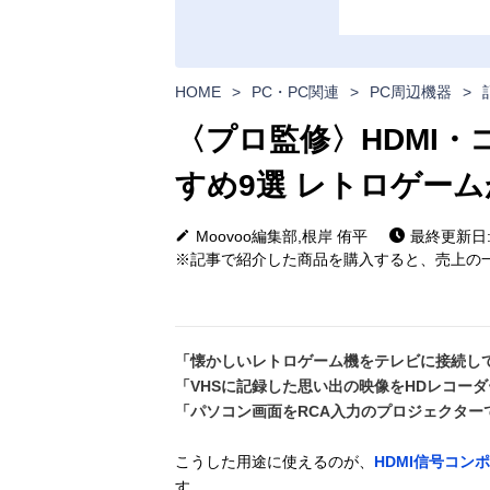
HOME
>
PC・PC関連
>
PC周辺機器
>
〈プロ監修〉HDMI
すめ9選 レトロゲー
Moovoo編集部,根岸 侑平
最終更新日: 2
※記事で紹介した商品を購入すると、売上の一
「懐かしいレトロゲーム機をテレビに接続し
「VHSに記録した思い出の映像をHDレコー
「パソコン画面をRCA入力のプロジェクター
こうした用途に使えるのが、
HDMI信号コン
す。