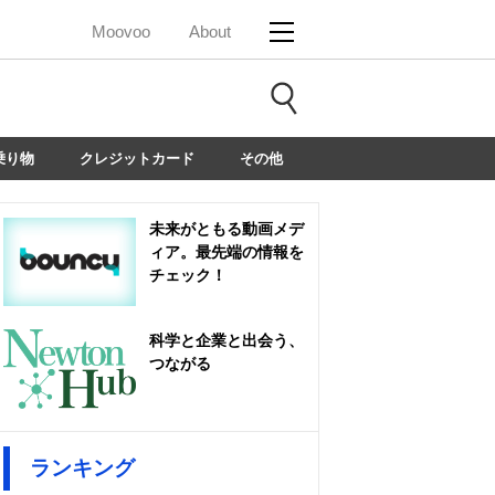
Moovoo
About
乗り物
クレジットカード
その他
未来がともる動画メデ
ィア。最先端の情報を
チェック！
科学と企業と出会う、
つながる
ランキング