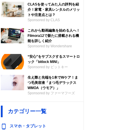
CLASを使ってみた人の評判を紹
介！家電・家具レンタルのメリッ
トや注意点とは？
Sponsored by CLAS
これから動画編集を始める人へ！
Filmora12で新たに搭載される機
能を詳しく紹介
Sponsored by Wondershare
“安心”をサブスクするスマートロ
ック「bitlock MINI」
Sponsored by ビットキー
生え際と先端を1本でWケア！ま
つ毛美容液「まつ毛デラックス
WMOA（ウモア）」
Sponsored by ファーマフーズ
カテゴリー一覧
スマホ・タブレット