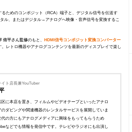
するためのコンポジット（RCA）端子と、デジタル信号を伝送す
ジタル、またはデジタル→アナログへ映像・音声信号を変換するこ
岸 侑平さん監修
のもと、
HDMI信号コンポジット変換コンバーター
す。レトロ機器やアナログコンテンツを最新のディスプレイで楽し
イト店長兼YouTuber
平
黒区に本店を置き、フィルムやビデオテープといったアナロ
アのダビングや関連機器のレンタルサービスを展開していま
世代の方にもアナログメディアに興味をもってもらうため
Tubeなどでも情報を発信中です。テレビやラジオにも出演し