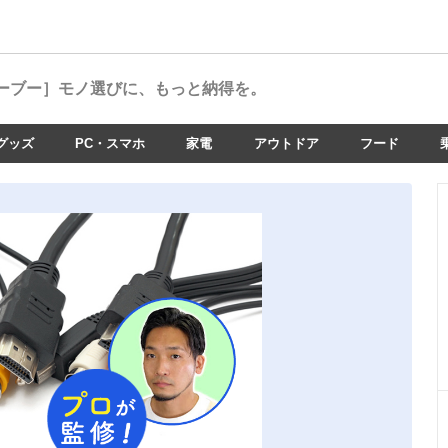
ーブー］
モノ選びに、もっと納得を。
グッズ
PC・スマホ
家電
アウトドア
フード