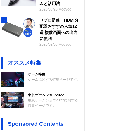
ムと活用法
2025/08/20 Moovoo
〈プロ監修〉HDMI分
5
配器おすすめ人気12
選 複数画面への出力
に便利
2026/02/08 Moovoo
オススメ特集
ゲーム特集
ゲームに関する特集ページです。
東京ゲームショウ2022
東京ゲームショウ2022に関する
特集ページです。
Sponsored Contents