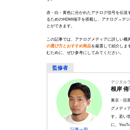
赤・白・黄色に分かれたアナログ信号を伝送
るためのHDMI端子を搭載し、アナログ→デ
とができます。
この記事では、アナログメディアに詳しい
根
の選び方とおすすめ商品
を厳選して紹介しま
むために、ぜひ参考にしてみてください。
デジタルラ
根岸 侑
東京・目
グメディ
す。若い
に、You
記事一覧