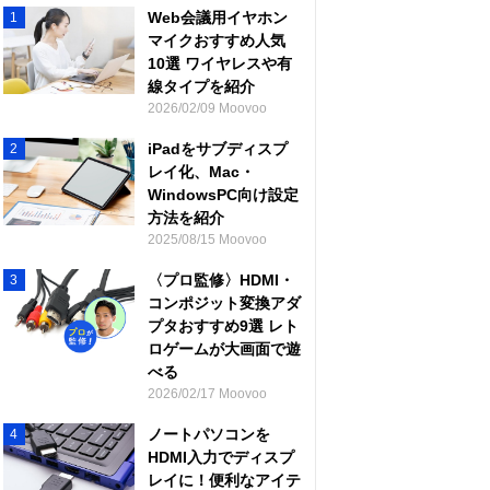
Web会議用イヤホン
1
マイクおすすめ人気
10選 ワイヤレスや有
線タイプを紹介
2026/02/09 Moovoo
iPadをサブディスプ
2
レイ化、Mac・
WindowsPC向け設定
方法を紹介
2025/08/15 Moovoo
〈プロ監修〉HDMI・
3
コンポジット変換アダ
プタおすすめ9選 レト
ロゲームが大画面で遊
べる
2026/02/17 Moovoo
ノートパソコンを
4
HDMI入力でディスプ
レイに！便利なアイテ