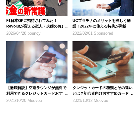
F1日本GPに招待されてみた！
UCプラチナのメリットを詳しく解
Revolutが変える恋人・夫婦のお金
説！2022年に使える特典が満載
の新常識（更新）
2026/04/28 bouncy
2022/02/01 Sponsored
【徹底解説】空港ラウンジが無料で
クレジットカードの種類とその違い
利用できるクレジットカードおすす
とは？初心者向けおすすめカードも
め8選
2021/10/20 Moovoo
2021/10/12 Moovoo