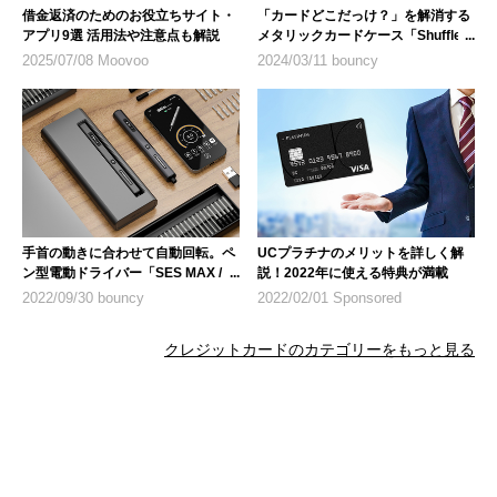
借金返済のためのお役立ちサイト・
「カードどこだっけ？」を解消する
アプリ9選 活用法や注意点も解説
メタリックカードケース「Shuffle
Wallet」
2025/07/08 Moovoo
2024/03/11 bouncy
手首の動きに合わせて自動回転。ペ
UCプラチナのメリットを詳しく解
ン型電動ドライバー「SES MAX /
説！2022年に使える特典が満載
SES ULTRA」
2022/09/30 bouncy
2022/02/01 Sponsored
クレジットカードのカテゴリーをもっと見る