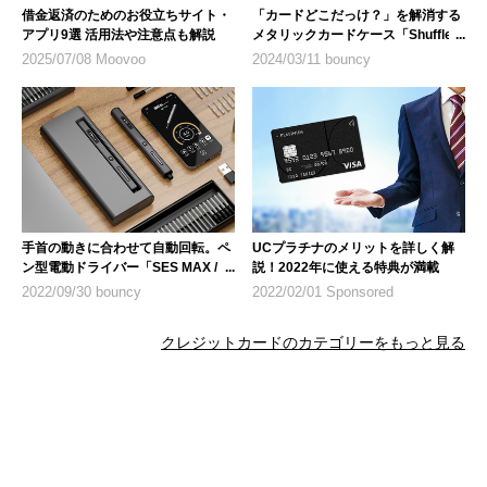
借金返済のためのお役立ちサイト・
「カードどこだっけ？」を解消する
アプリ9選 活用法や注意点も解説
メタリックカードケース「Shuffle
Wallet」
2025/07/08 Moovoo
2024/03/11 bouncy
手首の動きに合わせて自動回転。ペ
UCプラチナのメリットを詳しく解
ン型電動ドライバー「SES MAX /
説！2022年に使える特典が満載
SES ULTRA」
2022/09/30 bouncy
2022/02/01 Sponsored
クレジットカードのカテゴリーをもっと見る