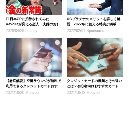
F1日本GPに招待されてみた！
UCプラチナのメリットを詳しく解
Revolutが変える恋人・夫婦のお金
説！2022年に使える特典が満載
の新常識（更新）
2026/04/28 bouncy
2022/02/01 Sponsored
【徹底解説】空港ラウンジが無料で
クレジットカードの種類とその違い
利用できるクレジットカードおすす
とは？初心者向けおすすめカードも
め8選
2021/10/20 Moovoo
2021/10/12 Moovoo