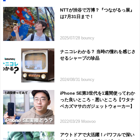
NTTが渋谷で万博？『つながるっ展』
は7月31日まで！
2025/07/28 bouncy
ナニコレわかる？ 当時の憧れを感じさ
せるシャープの珍品
2024/08/31 bouncy
iPhone SE第3世代を1週間使ってわか
った良いところ・悪いところ【ワタナ
ベカズマサのガジェットウォーカー】
2022/03/29 Moovoo
アウトドアで大活躍！パワフルで深い