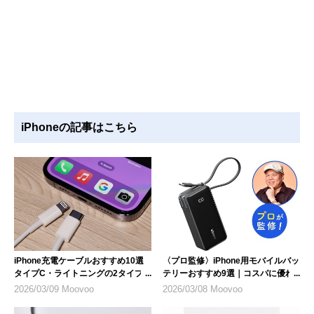
iPhoneの記事はこちら
iPhone充電ケーブルおすすめ10選
〈プロ監修〉iPhone用モバイルバッ
タイプC・ライトニングの2タイプ
テリーおすすめ9選｜コスパに優れ
を紹介
た1台を選ぶ
2026/03/09 Moovoo
2026/03/08 Moovoo