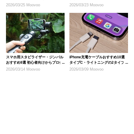
ル
目
2026/03/25 Moovoo
2026/03/23 Moovoo
スマホ用スタビライザー・ジンバル
iPhone充電ケーブルおすすめ10選
おすすめ9選 初心者向けからプロ仕
タイプC・ライトニングの2タイプ
様まで
を紹介
2026/03/14 Moovoo
2026/03/09 Moovoo