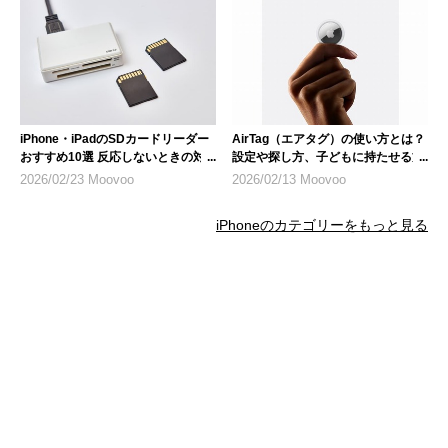
iPhone・iPadのSDカードリーダー
AirTag（エアタグ）の使い方とは？
おすすめ10選 反応しないときの対
設定や探し方、子どもに持たせる方
処法も紹介
法、悪用リスクについて
2026/02/23 Moovoo
2026/02/13 Moovoo
iPhoneのカテゴリーをもっと見る