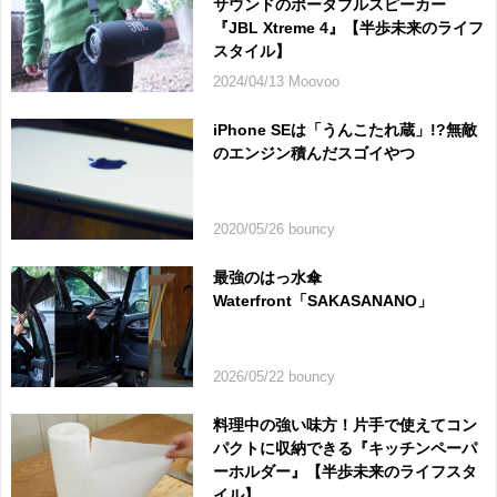
サウンドのポータブルスピーカー
『JBL Xtreme 4』【半歩未来のライフ
スタイル】
2024/04/13 Moovoo
iPhone SEは「うんこたれ蔵」!?無敵
のエンジン積んだスゴイやつ
2020/05/26 bouncy
最強のはっ水傘
Waterfront「SAKASANANO」
2026/05/22 bouncy
料理中の強い味方！片手で使えてコン
パクトに収納できる『キッチンペーパ
ーホルダー』【半歩未来のライフスタ
イル】