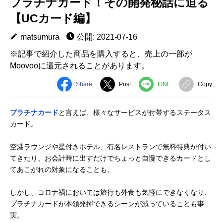
プラチナカード！その開発秘話に迫る
【UCカード編】
matsumura
公開: 2021-07-16
※記事で紹介した商品を購入すると、売上の一部が
Moovooに還元されることがあります。
Share
Post
LINE
Copy
プラチナカード
と言えば、様々なサービスが付帯するステータス
カード。
空港ラウンジや星付きホテル、有名レストランで無料特典が付い
てきたり、お会計時に出すだけでちょっと自慢できるカードとし
てあこがれの対象になることも。
しかし、コロナ禍においては旅行も外食も気軽にできなくなり、
プラチナカードが本領発揮できるシーンが減っていることも事
実。