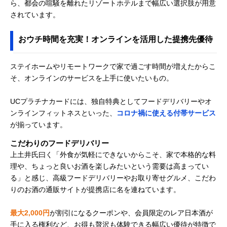
ら、都会の喧騒を離れたリゾートホテルまで幅広い選択肢が用意
されています。
おウチ時間を充実！オンラインを活用した提携先優待
ステイホームやリモートワークで家で過ごす時間が増えたからこ
そ、オンラインのサービスを上手に使いたいもの。
UCプラチナカードには、独自特典としてフードデリバリーやオ
ンラインフィットネスといった、
コロナ禍に使える付帯サービス
が揃っています。
こだわりのフードデリバリー
上土井氏曰く「外食が気軽にできないからこそ、家で本格的な料
理や、ちょっと良いお酒を楽しみたいという需要は高まってい
る」と感じ、高級フードデリバリーやお取り寄せグルメ、こだわ
りのお酒の通販サイトが提携店に名を連ねています。
最大2,000円
が割引になるクーポンや、会員限定のレア日本酒が
手に入る権利など、お得も贅沢も体験できる幅広い優待が特徴で