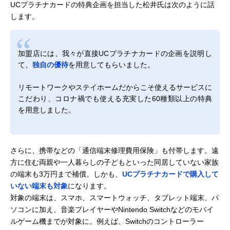
UCプラチナカードの特典企画を担当した松井氏は次のように話
します。
加盟店には、我々が直接UCプラチナカードの企画を説明し
て、
独自の優待
を用意してもらいました。
リモートワークやステイホームだからこそ使えるサービスに
こだわり、コロナ禍でも使える充実した60種類以上の特典
を用意しました。
さらに、携帯などの「通信端末修理費用保険」も付帯します。遠
方に住む両親や一人暮らしの子どもといった同居していない家族
の端末も3万円まで補償。しかも、
UCプラチナカードで購入して
いない端末も対象
になります。
対象の端末は、スマホ、スマートウォッチ、タブレット端末、パ
ソコンに加え、音楽プレイヤーやNintendo Switchなどのモバイ
ルゲーム機までが対象に。例えば、Switchのコントローラー