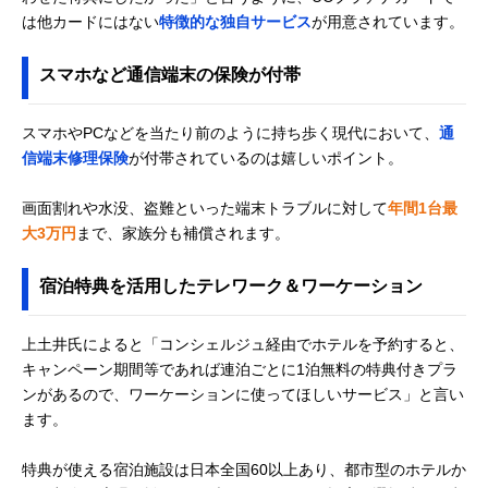
は他カードにはない
特徴的な独自サービス
が用意されています。
スマホなど通信端末の保険が付帯
スマホやPCなどを当たり前のように持ち歩く現代において、
通
信端末修理保険
が付帯されているのは嬉しいポイント。
画面割れや水没、盗難といった端末トラブルに対して
年間1台最
大3万円
まで、家族分も補償されます。
宿泊特典を活用したテレワーク＆ワーケーション
上土井氏によると「コンシェルジュ経由でホテルを予約すると、
キャンペーン期間等であれば連泊ごとに1泊無料の特典付きプラ
ンがあるので、ワーケーションに使ってほしいサービス」と言い
ます。
特典が使える宿泊施設は日本全国60以上あり、都市型のホテルか