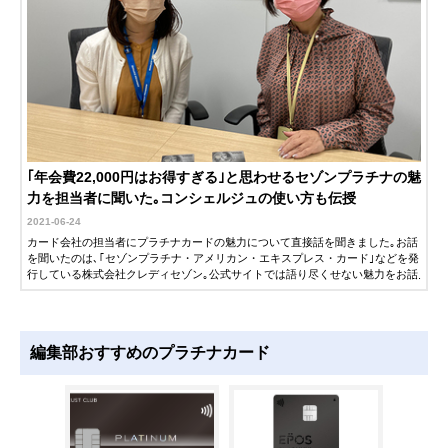
｢年会費22,000円はお得すぎる｣と思わせるセゾンプラチナの魅
力を担当者に聞いた｡コンシェルジュの使い方も伝授
2021-06-24
カード会社の担当者にプラチナカードの魅力について直接話を聞きました｡お話
を聞いたのは､｢セゾンプラチナ・アメリカン・エキスプレス・カード｣などを発
行している株式会社クレディセゾン｡公式サイトでは語り尽くせない魅力をお話
ししてもらいました｡
この記事を読めば､｢コンシェルジュにこんなことまで頼んでいいのか｣という話
や､｢プラチナカードはこういうお得なプログラムを受けられるのか｣といった疑
編集部おすすめのプラチナカード
問が晴れること間違いなしです｡クレジットカード選びの検討の参考になればと
思います｡