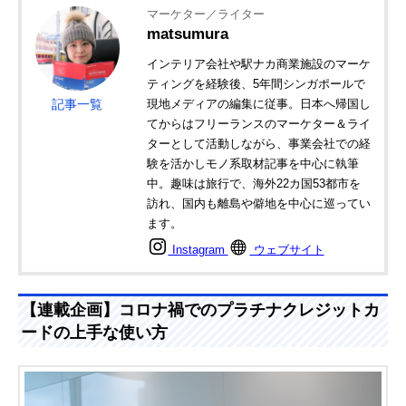
マーケター／ライター
matsumura
インテリア会社や駅ナカ商業施設のマーケ
ティングを経験後、5年間シンガポールで
記事一覧
現地メディアの編集に従事。日本へ帰国し
てからはフリーランスのマーケター＆ライ
ターとして活動しながら、事業会社での経
験を活かしモノ系取材記事を中心に執筆
中。趣味は旅行で、海外22カ国53都市を
訪れ、国内も離島や僻地を中心に巡ってい
ます。
Instagram
ウェブサイト
【連載企画】コロナ禍でのプラチナクレジットカ
ードの上手な使い方