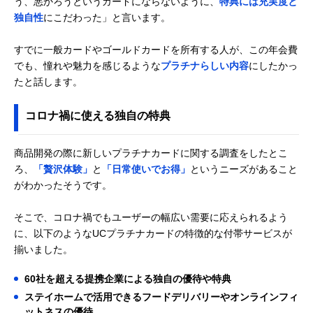
う、悪かろうというカードにならないように、
特典には充実度と
独自性
にこだわった」と言います。
すでに一般カードやゴールドカードを所有する人が、この年会費
でも、憧れや魅力を感じるような
プラチナらしい内容
にしたかっ
たと話します。
コロナ禍に使える独自の特典
商品開発の際に新しいプラチナカードに関する調査をしたとこ
ろ、
「贅沢体験」
と
「日常使いでお得」
というニーズがあること
がわかったそうです。
そこで、コロナ禍でもユーザーの幅広い需要に応えられるよう
に、以下のようなUCプラチナカードの特徴的な付帯サービスが
揃いました。
60社を超える提携企業による独自の優待や特典
ステイホームで活用できるフードデリバリーやオンラインフィ
ットネスの優待