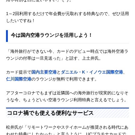
1～2回利用するだけで年会費が元取れする特典なので、ぜひ活用
したいですね！
今は国内空港ラウンジを活用しよう！
「海外旅行ができない今、カードのデビュー時点では海外空港ラ
ウンジの付帯は一旦見送った」と話す、上土井氏。
カード提示で
国内主要空港
と
ダニエル・K・イノウエ国際空港
、
仁川国際空港
のラウンジが無料で利用できます。
アフターコロナでもまずは近隣国への海外旅行が現実的になりそ
うな今、ちょうどいい空港ラウンジ利用特典と言えるでしょう。
コロナ禍でも使える便利なサービス
松井氏が「リモートワークやステイホームが推奨される時代にあ
わせた特典にしたかった」と言うように、UCプラチナカードで