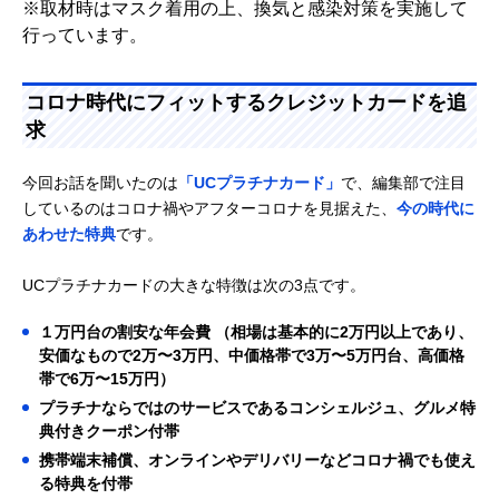
※取材時はマスク着用の上、換気と感染対策を実施して
行っています。
コロナ時代にフィットするクレジットカードを追
求
今回お話を聞いたのは
「UCプラチナカード」
で、編集部で注目
しているのはコロナ禍やアフターコロナを見据えた、
今の時代に
あわせた特典
です。
UCプラチナカードの大きな特徴は次の3点です。
１万円台の割安な年会費 （相場は基本的に2万円以上であり、
安価なもので2万〜3万円、中価格帯で3万〜5万円台、高価格
帯で6万〜15万円）
プラチナならではのサービスであるコンシェルジュ、グルメ特
典付きクーポン付帯
携帯端末補償、オンラインやデリバリーなどコロナ禍でも使え
る特典を付帯