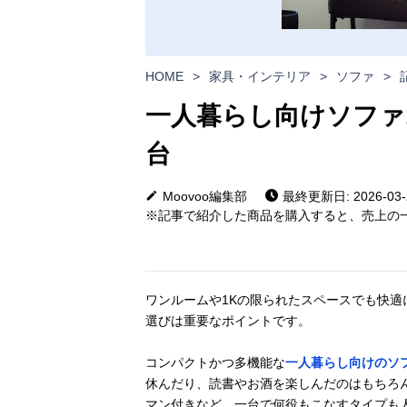
HOME
>
家具・インテリア
>
ソファ
>
一人暮らし向けソファ
台
Moovoo編集部
最終更新日: 2026-03-
※記事で紹介した商品を購入すると、売上の一
ワンルームや1Kの限られたスペースでも快
選びは重要なポイントです。
コンパクトかつ多機能な
一人暮らし向けのソ
休んだり、読書やお酒を楽しんだのはもちろ
マン付きなど、一台で何役もこなすタイプも