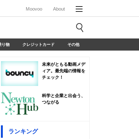
Moovoo
About
乗り物
クレジットカード
その他
未来がともる動画メデ
ィア。最先端の情報を
チェック！
科学と企業と出会う、
つながる
ランキング