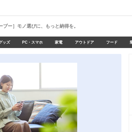
ーブー］
モノ選びに、もっと納得を。
グッズ
PC・スマホ
家電
アウトドア
フード