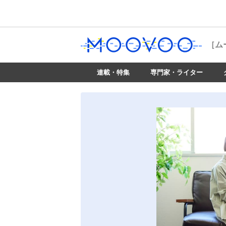
［ム
連載・特集
専門家・ライター