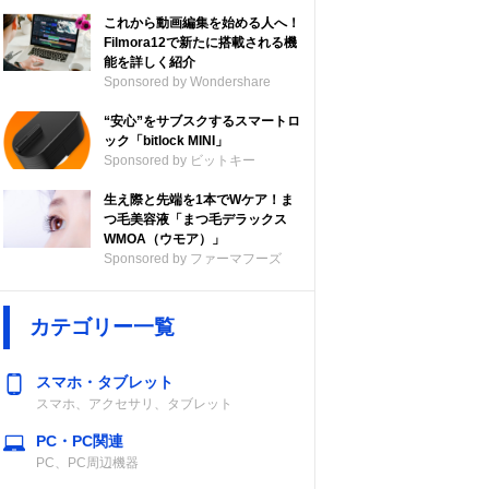
これから動画編集を始める人へ！
Filmora12で新たに搭載される機
能を詳しく紹介
Sponsored by Wondershare
“安心”をサブスクするスマートロ
ック「bitlock MINI」
Sponsored by ビットキー
生え際と先端を1本でWケア！ま
つ毛美容液「まつ毛デラックス
WMOA（ウモア）」
Sponsored by ファーマフーズ
カテゴリー一覧
スマホ・タブレット
スマホ、アクセサリ、タブレット
PC・PC関連
PC、PC周辺機器