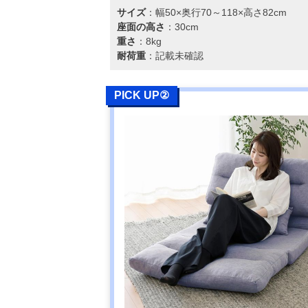
サイズ
：幅50×奥行70～118×高さ82cm
座面の高さ
：30cm
重さ
：8kg
耐荷重
：記載未確認
PICK UP②