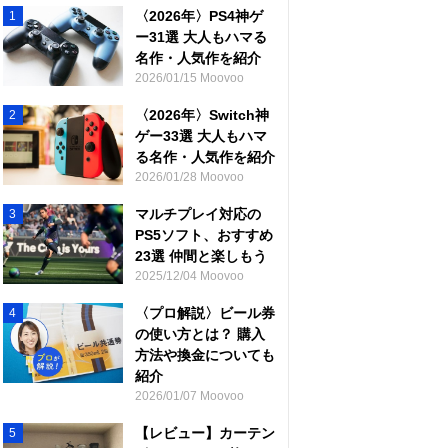
〈2026年〉PS4神ゲ
1
ー31選 大人もハマる
名作・人気作を紹介
2026/01/15 Moovoo
〈2026年〉Switch神
2
ゲー33選 大人もハマ
る名作・人気作を紹介
2026/01/28 Moovoo
マルチプレイ対応の
3
PS5ソフト、おすすめ
23選 仲間と楽しもう
2025/12/04 Moovoo
〈プロ解説〉ビール券
4
の使い方とは？ 購入
方法や換金についても
紹介
2026/01/07 Moovoo
【レビュー】カーテン
5