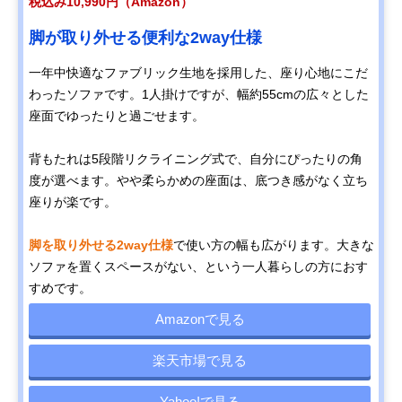
税込み10,990円（Amazon）
脚が取り外せる便利な2way仕様
一年中快適なファブリック生地を採用した、座り心地にこだ
わったソファです。1人掛けですが、幅約55cmの広々とした
座面でゆったりと過ごせます。
背もたれは5段階リクライニング式で、自分にぴったりの角
度が選べます。やや柔らかめの座面は、底つき感がなく立ち
座りが楽です。
脚を取り外せる2way仕様
で使い方の幅も広がります。大きな
ソファを置くスペースがない、という一人暮らしの方におす
すめです。
Amazonで見る
楽天市場で見る
Yahoo!で見る