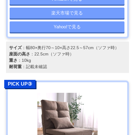
楽天市場で見る
Yahoo!で見る
サイズ
：幅80×奥行70～10×高さ22.5～57cm（ソファ時）
座面の高さ
：22.5cm（ソファ時）
重さ
：10kg
耐荷重
：記載未確認
PICK UP③