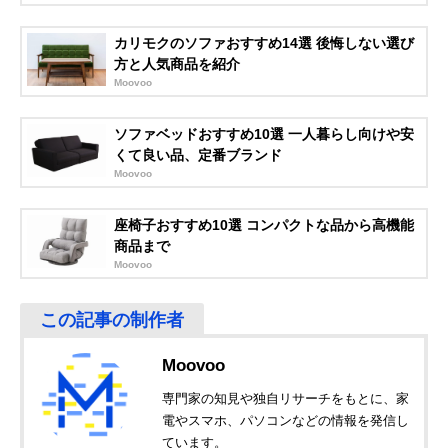
セルタン
コンパクトサイズ
幅115×奥行71×
Amazonで見る
(Cellutane) クロワ
でかわいいデザイ
さ48cm
カリモクのソファおすすめ14選 後悔しない選び
ッサン コンパクト
ン
方と人気商品を紹介
ローソファ 2人掛
Moovoo
け MS01
イーナ 家具350
シンプルかつ高級
幅74×奥行74×
Amazonで見る
ソファベッドおすすめ10選 一人暮らし向けや安
Celina コーナーソ
感のあるコーナー
さ58cm
ファ g118026
タイプ
くて良い品、定番ブランド
Moovoo
lifesia ソファ 1人
手入れが簡単なレ
幅64×奥行66×
Amazonで見る
掛け 665
ザー調ソファ
さ70cm
座椅子おすすめ10選 コンパクトな品から高機能
DORIS カウチソ
脚が取り外せる便
約幅86×奥行60
Amazonで見る
商品まで
ファ cozy 1P
利な2way仕様
77×高さ46〜
61cm
Moovoo
タマリビング
ワンルームに置け
幅120×奥行74×
Amazonで見る
(Tamaliving) ロデ
るコンパクトな2
さ75cm
ィ 2人掛けソファ
人掛け
Moovoo
専門家の知見や独自リサーチをもとに、家
電やスマホ、パソコンなどの情報を発信し
ています。