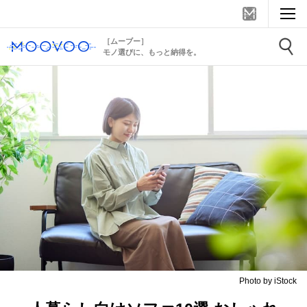
［ムーブー］
モノ選びに、もっと納得を。
Photo by iStock