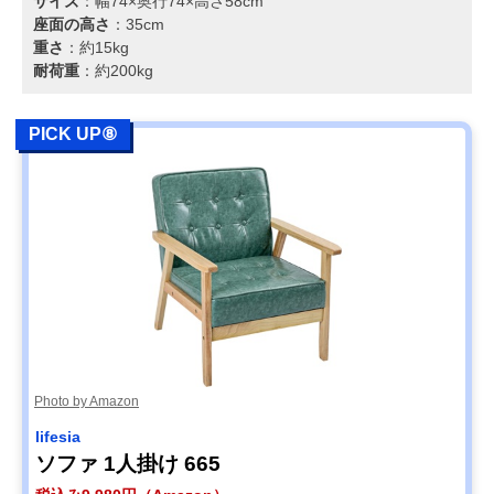
サイズ
：幅74×奥行74×高さ58cm
座面の高さ
：35cm
重さ
：約15kg
耐荷重
：約200kg
PICK UP⑧
Photo by Amazon
lifesia
ソファ 1人掛け 665