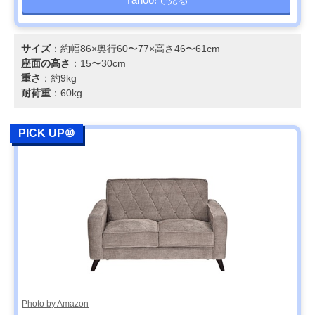
サイズ
：約幅86×奥行60〜77×高さ46〜61cm
座面の高さ
：15〜30cm
重さ
：約9kg
耐荷重
：60kg
PICK UP⑩
Photo by Amazon