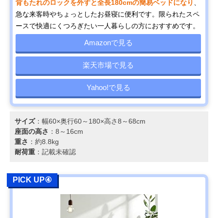
背もたれのロックを外すと全長180cmの簡易ベッドになり
、
急な来客時やちょっとしたお昼寝に便利です。限られたスペ
ースで快適にくつろぎたい一人暮らしの方におすすめです。
Amazonで見る
楽天市場で見る
Yahoo!で見る
サイズ
：幅60×奥行60～180×高さ8～68cm
座面の高さ
：8～16cm
重さ
：約8.8kg
耐荷重
：記載未確認
PICK UP④