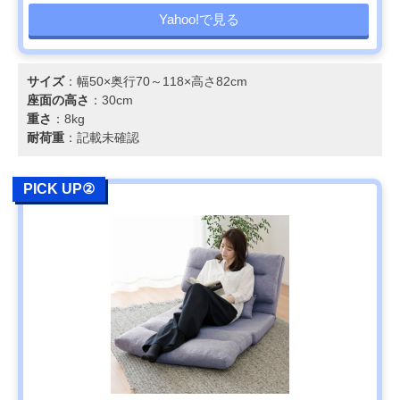
Yahoo!で見る
サイズ
：幅50×奥行70～118×高さ82cm
座面の高さ
：30cm
重さ
：8kg
耐荷重
：記載未確認
PICK UP②