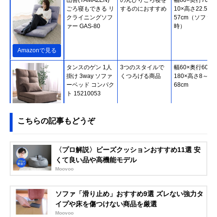
ごろ寝もできる リ
するのにおすすめ
10×高さ22.5～
クライニングソフ
57cm（ソファ
ァー GAS-80
時）
Amazonで見る
タンスのゲン 1人
3つのスタイルで
幅60×奥行60～
掛け 3way ソファ
くつろげる商品
180×高さ8～
ーベッド コンパク
68cm
ト 15210053
Amazonで見る
こちらの記事もどうぞ
アイリスオーヤマ
座面にポケットコ
約幅90×奥行76
Amazonで見る
(IRIS OHYAMA) 1
イルを採用
高さ80cm
〈プロ解説〉ビーズクッションおすすめ11選 安
人掛けコーデュロ
くて良い品や高機能モデル
イソファ SFCS-
Moovoo
90
ホームテイスト
ガーリーな部屋に
幅104×奥行75×
Amazonで見る
Chammy コンパク
ぴったりのアイテ
さ66cm、オッ
ソファ「滑り止め」おすすめ9選 ズレない強力タ
トカウチソファ
ム
マン幅45×奥行
イプや床を傷つけない商品を厳選
SH-07-OKCS
45×高さ30cm
Moovoo