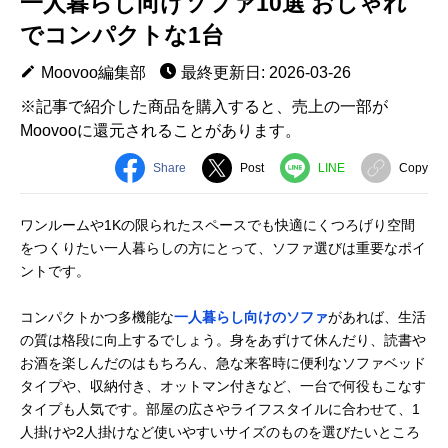
一人暮らし向けソファ10選 おしゃれ
でコンパクトな1台
Moovoo編集部
最終更新日: 2026-03-26
※記事で紹介した商品を購入すると、売上の一部が
Moovooに還元されることがあります。
Share
Post
LINE
Copy
ワンルームや1Kの限られたスペースでも快適にくつろげり空間
をつくりたい一人暮らしの方にとって、ソファ選びは重要なポイ
ントです。
コンパクトかつ多機能な
一人暮らし向けのソファ
があれば、生活
の質は格段に向上するでしょう。身をあずけて休んだり、読書や
お酒を楽しんだのはもちろん、急な来客時に便利なソファベッド
タイプや、収納付き、オットマン付きなど、一台で何役もこなす
タイプも人気です。部屋の広さやライフスタイルに合わせて、1
人掛けや2人掛けなど使いやすいサイズのものを選びたいところ