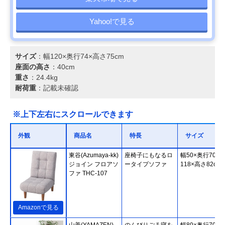
Yahoo!で見る
サイズ
：幅120×奥行74×高さ75cm
座面の高さ
：40cm
重さ
：24.4kg
耐荷重
：記載未確認
※上下左右にスクロールできます
外観
商品名
特長
サイズ
東谷(Azumaya-kk)
座椅子にもなるロ
幅50×奥行70～
ジョイン フロアソ
ータイプソファ
118×高さ82cm
ファ THC-107
Amazonで見る
山善(YAMAZEN)
のんびりごろ寝を
幅80×奥行70～