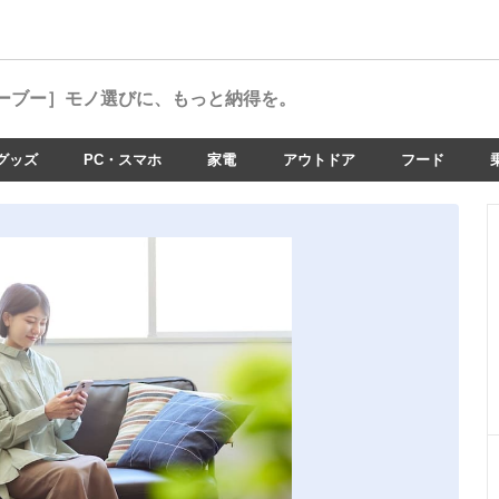
ーブー］
モノ選びに、もっと納得を。
グッズ
PC・スマホ
家電
アウトドア
フード