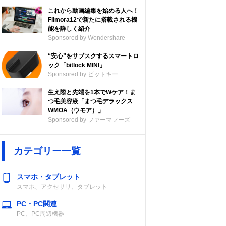
これから動画編集を始める人へ！
Filmora12で新たに搭載される機
能を詳しく紹介
Sponsored by Wondershare
“安心”をサブスクするスマートロ
ック「bitlock MINI」
Sponsored by ビットキー
生え際と先端を1本でWケア！ま
つ毛美容液「まつ毛デラックス
WMOA（ウモア）」
Sponsored by ファーマフーズ
カテゴリー一覧
スマホ・タブレット
スマホ、アクセサリ、タブレット
PC・PC関連
PC、PC周辺機器