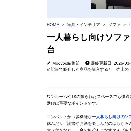
HOME
>
家具・インテリア
>
ソファ
>
一人暮らし向けソファ
台
Moovoo編集部
最終更新日: 2026-03-
※記事で紹介した商品を購入すると、売上の一
ワンルームや1Kの限られたスペースでも快
選びは重要なポイントです。
コンパクトかつ多機能な
一人暮らし向けのソ
休んだり、読書やお酒を楽しんだのはもちろ
マン付きなど、一台で何役もこなすタイプも