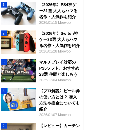
〈2026年〉PS4神ゲ
1
ー31選 大人もハマる
名作・人気作を紹介
2026/01/15 Moovoo
〈2026年〉Switch神
2
ゲー33選 大人もハマ
る名作・人気作を紹介
2026/01/28 Moovoo
マルチプレイ対応の
3
PS5ソフト、おすすめ
23選 仲間と楽しもう
2025/12/04 Moovoo
〈プロ解説〉ビール券
4
の使い方とは？ 購入
方法や換金についても
紹介
2026/01/07 Moovoo
【レビュー】カーテン
5