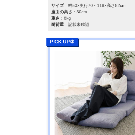
サイズ
：幅50×奥行70～118×高さ82cm
座面の高さ
：30cm
重さ
：8kg
耐荷重
：記載未確認
PICK UP②