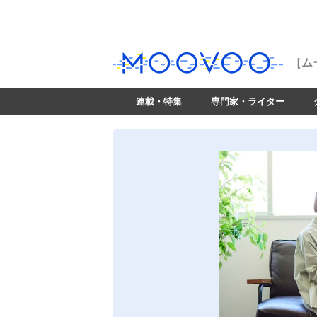
［ム
連載・特集
専門家・ライター