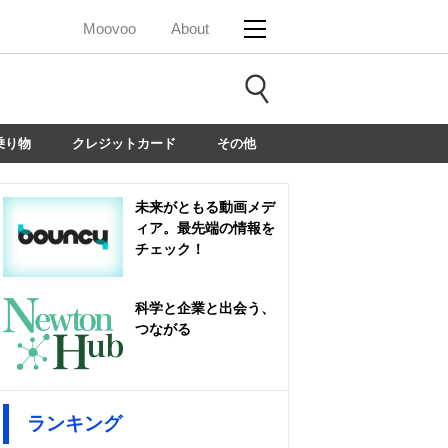
Moovoo
About
乗り物
クレジットカード
その他
未来がともる動画メデ
ィア。最先端の情報を
チェック！
科学と企業と出会う、
つながる
ランキング