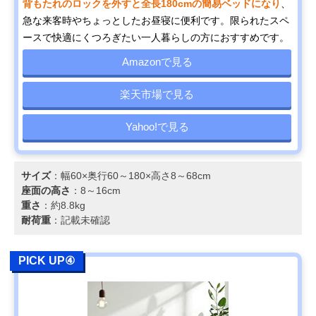
背もたれのロックを外すと全長180cmの簡易ベッドになり
、
急な来客時やちょっとしたお昼寝に便利です。限られたスペ
ースで快適にくつろぎたい一人暮らしの方におすすめです。
Amazonで見る
楽天市場で見る
Yahoo!で見る
サイズ
：幅60×奥行60～180×高さ8～68cm
座面の高さ
：8～16cm
重さ
：約8.8kg
耐荷重
：記載未確認
PICK UP④