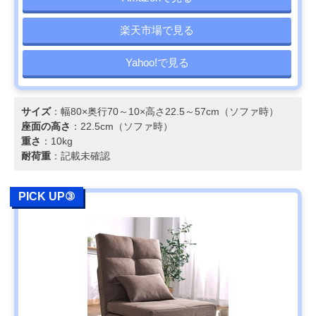
楽天市場で見る
Yahoo!で見る
サイズ
：幅80×奥行70～10×高さ22.5～57cm（ソファ時）
座面の高さ
：22.5cm（ソファ時）
重さ
：10kg
耐荷重
：記載未確認
PICK UP③