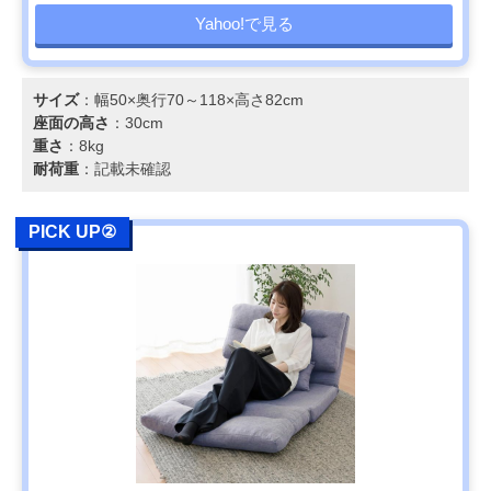
Yahoo!で見る
サイズ
：幅50×奥行70～118×高さ82cm
座面の高さ
：30cm
重さ
：8kg
耐荷重
：記載未確認
PICK UP②