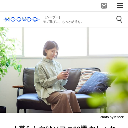
［ムーブー］
モノ選びに、もっと納得を。
Photo by iStock