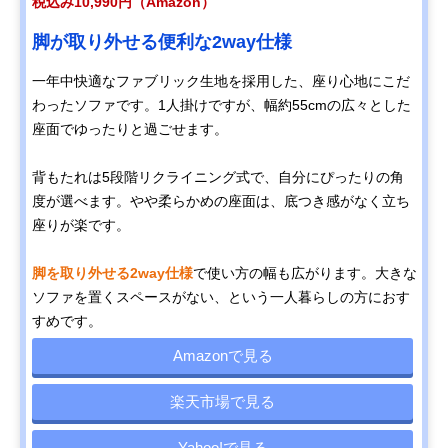
税込み10,990円（Amazon）
脚が取り外せる便利な2way仕様
一年中快適なファブリック生地を採用した、座り心地にこだ
わったソファです。1人掛けですが、幅約55cmの広々とした
座面でゆったりと過ごせます。
背もたれは5段階リクライニング式で、自分にぴったりの角
度が選べます。やや柔らかめの座面は、底つき感がなく立ち
座りが楽です。
脚を取り外せる2way仕様
で使い方の幅も広がります。大きな
ソファを置くスペースがない、という一人暮らしの方におす
すめです。
Amazonで見る
楽天市場で見る
Yahoo!で見る