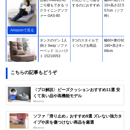
ごろ寝もできる リ
するのにおすすめ
10×高さ22.5～
クライニングソフ
57cm（ソファ
ァー GAS-80
時）
Amazonで見る
タンスのゲン 1人
3つのスタイルで
幅60×奥行60～
掛け 3way ソファ
くつろげる商品
180×高さ8～
ーベッド コンパク
68cm
ト 15210053
Amazonで見る
こちらの記事もどうぞ
アイリスオーヤマ
座面にポケットコ
約幅90×奥行76
(IRIS OHYAMA) 1
イルを採用
高さ80cm
〈プロ解説〉ビーズクッションおすすめ11選 安
人掛けコーデュロ
くて良い品や高機能モデル
イソファ SFCS-
Moovoo
90
Amazonで見る
ソファ「滑り止め」おすすめ9選 ズレない強力タ
ホームテイスト
ガーリーな部屋に
幅104×奥行75×
イプや床を傷つけない商品を厳選
Chammy コンパク
ぴったりのアイテ
さ66cm、オッ
Moovoo