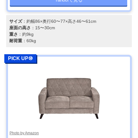
サイズ
：約幅86×奥行60〜77×高さ46〜61cm
座面の高さ
：15〜30cm
重さ
：約9kg
耐荷重
：60kg
PICK UP⑩
Photo by Amazon