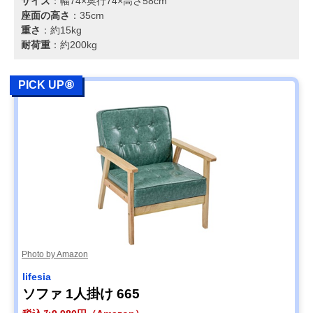
サイズ
：幅74×奥行74×高さ58cm
座面の高さ
：35cm
重さ
：約15kg
耐荷重
：約200kg
PICK UP⑧
Photo by Amazon
lifesia
ソファ 1人掛け 665