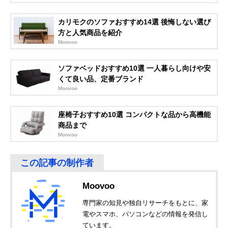
トカウチソファ
ム
マン幅45×奥行
SH-07-OKCS
45×高さ30cm
カリモクのソファおすすめ14選 後悔しない選び
方と人気商品を紹介
Amazonで見る
Moovoo
セルタン
コンパクトサイズ
幅115×奥行71×
Amazonで見る
(Cellutane) クロワ
でかわいいデザイ
さ48cm
ソファベッドおすすめ10選 一人暮らし向けや安
ッサン コンパクト
ン
くて良い品、定番ブランド
ローソファ 2人掛
Moovoo
け MS01
イーナ 家具350
シンプルかつ高級
幅74×奥行74×
Amazonで見る
座椅子おすすめ10選 コンパクトな品から高機能
Celina コーナーソ
感のあるコーナー
さ58cm
商品まで
ファ g118026
タイプ
Moovoo
lifesia ソファ 1人
手入れが簡単なレ
幅64×奥行66×
Amazonで見る
掛け 665
ザー調ソファ
さ70cm
DORIS カウチソ
脚が取り外せる便
約幅86×奥行60
Amazonで見る
ファ cozy 1P
利な2way仕様
77×高さ46〜
61cm
Moovoo
タマリビング
ワンルームに置け
幅120×奥行74×
Amazonで見る
専門家の知見や独自リサーチをもとに、家
(Tamaliving) ロデ
るコンパクトな2
さ75cm
電やスマホ、パソコンなどの情報を発信し
ィ 2人掛けソファ
人掛け
ています。