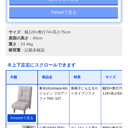
Yahoo!で見る
サイズ
：幅120×奥行74×高さ75cm
座面の高さ
：40cm
重さ
：24.4kg
耐荷重
：記載未確認
※上下左右にスクロールできます
外観
商品名
特長
サイズ
東谷(Azumaya-kk)
座椅子にもなるロ
幅50×奥行70～
ジョイン フロアソ
ータイプソファ
118×高さ82cm
ファ THC-107
Amazonで見る
山善(YAMAZEN)
のんびりごろ寝を
幅80×奥行70～