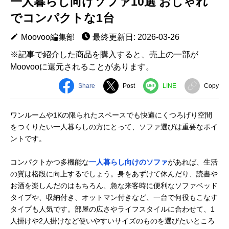
一人暮らし向けソファ10選 おしゃれ
でコンパクトな1台
Moovoo編集部
最終更新日: 2026-03-26
※記事で紹介した商品を購入すると、売上の一部が
Moovooに還元されることがあります。
Share
Post
LINE
Copy
ワンルームや1Kの限られたスペースでも快適にくつろげり空間
をつくりたい一人暮らしの方にとって、ソファ選びは重要なポイ
ントです。
コンパクトかつ多機能な
一人暮らし向けのソファ
があれば、生活
の質は格段に向上するでしょう。身をあずけて休んだり、読書や
お酒を楽しんだのはもちろん、急な来客時に便利なソファベッド
タイプや、収納付き、オットマン付きなど、一台で何役もこなす
タイプも人気です。部屋の広さやライフスタイルに合わせて、1
人掛けや2人掛けなど使いやすいサイズのものを選びたいところ