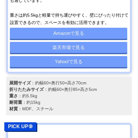
も適しています。
重さは約5.5kgと軽量で持ち運びやすく、壁にぴったり付けて
設置できるので、スペースを有効に活用できます。
Amazonで見る
楽天市場で見る
Yahoo!で見る
展開サイズ
：約幅60×奥行50×高さ70cm
折りたたみサイズ
：約幅60×奥行85×高さ5cm
重さ
：約5.5kg
耐荷重
：約15kg
材質
：MDF、スチール
PICK UP⑨