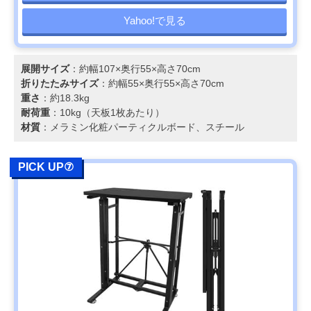
Yahoo!で見る
展開サイズ
：約幅107×奥行55×高さ70cm
折りたたみサイズ
：約幅55×奥行55×高さ70cm
重さ
：約18.3kg
耐荷重
：10kg（天板1枚あたり）
材質
：メラミン化粧パーティクルボード、スチール
PICK UP⑦