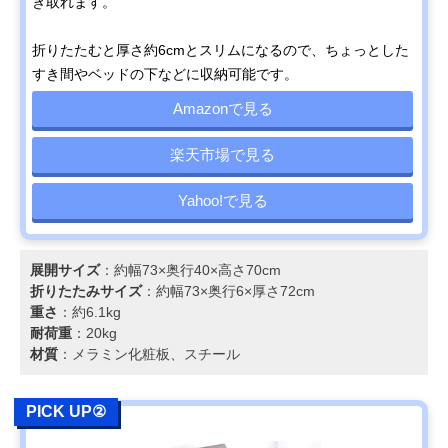
き取れます。
折りたたむと厚さ約6cmとスリムになるので、ちょっとした
すき間やベッドの下などに収納可能です。
Amazonで見る
楽天市場で見る
Yahoo!で見る
展開サイズ
：約幅73×奥行40×高さ70cm
折りたたみサイズ
：約幅73×奥行6×厚さ72cm
重さ
：約6.1kg
耐荷重
：20kg
材質
：メラミン化粧板、スチール
PICK UP②