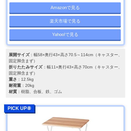
Amazonで見る
楽天市場で見る
Yahoo!で見る
展開サイズ
：幅58×奥行43×高さ70.5～114cm（キャスター、
固定脚含まず）
折りたたみサイズ
：幅11×奥行43×高さ70cm（キャスター、
固定脚含まず）
重さ
：12.5kg
耐荷重
：20kg
材質
：樹脂、合板、鉄、ゴム
PICK UP⑧