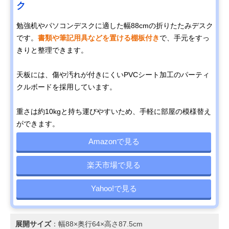
ク
勉強机やパソコンデスクに適した幅88cmの折りたたみデスク
です。
書類や筆記用具などを置ける棚板付き
で、手元をすっ
きりと整理できます。
天板には、傷や汚れが付きにくいPVCシート加工のパーティ
クルボードを採用しています。
重さは約10kgと持ち運びやすいため、手軽に部屋の模様替え
ができます。
Amazonで見る
楽天市場で見る
Yahoo!で見る
展開サイズ
：幅88×奥行64×高さ87.5cm