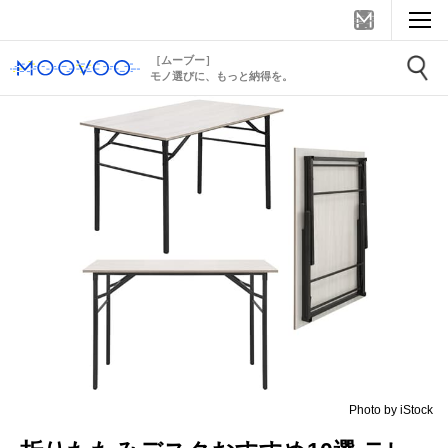
［ムーブー］
モノ選びに、もっと納得を。
Photo by iStock