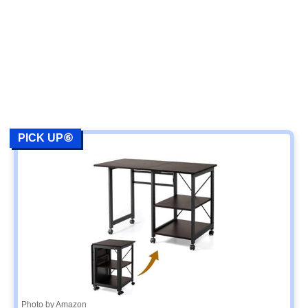
PICK UP⑥
Photo by Amazon