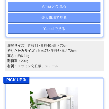
Amazonで見る
楽天市場で見る
Yahoo!で見る
展開サイズ
：約幅73×奥行40×高さ70cm
折りたたみサイズ
：約幅73×奥行6×厚さ72cm
重さ
：約6.1kg
耐荷重
：20kg
材質
：メラミン化粧板、スチール
PICK UP②