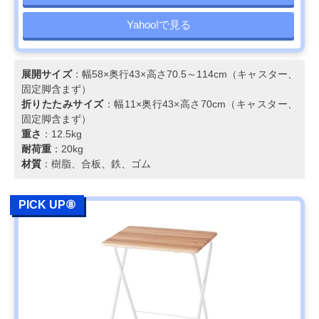
Yahoo!で見る
展開サイズ
：幅58×奥行43×高さ70.5～114cm（キャスター、
固定脚含まず）
折りたたみサイズ
：幅11×奥行43×高さ70cm（キャスター、
固定脚含まず）
重さ
：12.5kg
耐荷重
：20kg
材質
：樹脂、合板、鉄、ゴム
PICK UP⑧