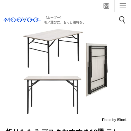
［ムーブー］
モノ選びに、もっと納得を。
Photo by iStock