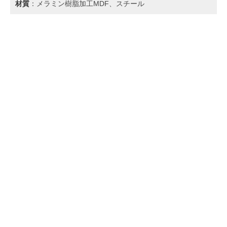
材質
：メラミン樹脂加工MDF、スチール