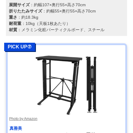
展開サイズ
：約幅107×奥行55×高さ70cm
折りたたみサイズ
：約幅55×奥行55×高さ70cm
重さ
：約18.3kg
耐荷重
：10kg（天板1枚あたり）
材質
：メラミン化粧パーティクルボード、スチール
PICK UP⑦
Photo by Amazon
真善美