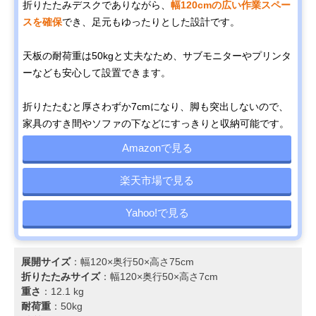
折りたたみデスクでありながら、
幅120cmの広い作業スペー
スを確保
でき、足元もゆったりとした設計です。
天板の耐荷重は50kgと丈夫なため、サブモニターやプリンタ
ーなども安心して設置できます。
折りたたむと厚さわずか7cmになり、脚も突出しないので、
家具のすき間やソファの下などにすっきりと収納可能です。
Amazonで見る
楽天市場で見る
Yahoo!で見る
展開サイズ
：幅120×奥行50×高さ75cm
折りたたみサイズ
：幅120×奥行50×高さ7cm
重さ
：12.1 kg
耐荷重
：50kg