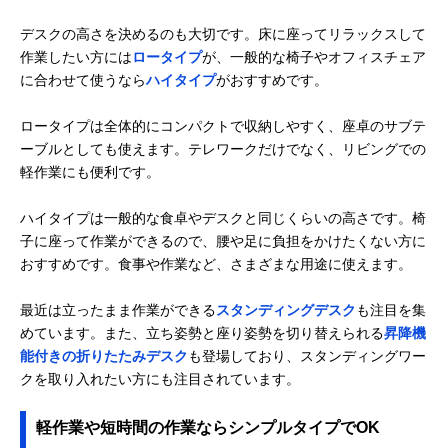
デスクの高さを決めるのも大切です。床に座ってリラックスして
作業したい方には
ロータイプ
が、一般的な椅子やオフィスチェア
に合わせて使うなら
ハイタイプ
がおすすめです。
ロータイプは全体的にコンパクトで収納しやすく、座卓のサブテ
ーブルとしても使えます。テレワークだけでなく、リビングでの
軽作業にも便利です。
ハイタイプは一般的な食卓やデスクと同じくらいの高さです。椅
子に座って作業ができるので、腰や足に負担をかけたくない方に
おすすめです。食事や作業など、さまざまな用途に使えます。
最近は立ったまま作業ができる
スタンディングデスク
も注目を集
めています。また、立ち姿勢と座り姿勢を切り替えられる
昇降機
能付きの折りたたみデスク
も登場しており、スタンディングワー
クを取り入れたい方にも注目されています。
軽作業や短時間の作業ならシンプルタイプでOK