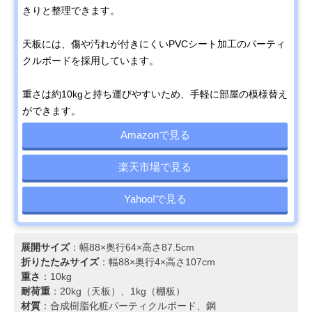
きりと整理できます。
天板には、傷や汚れが付きにくいPVCシート加工のパーティ
クルボードを採用しています。
重さは約10kgと持ち運びやすいため、手軽に部屋の模様替え
ができます。
Amazonで見る
楽天市場で見る
Yahoo!で見る
展開サイズ
：幅88×奥行64×高さ87.5cm
折りたたみサイズ
：幅88×奥行4×高さ107cm
重さ
：10kg
耐荷重
：20kg（天板）、1kg（棚板）
材質
：合成樹脂化粧パーティクルボード、鋼