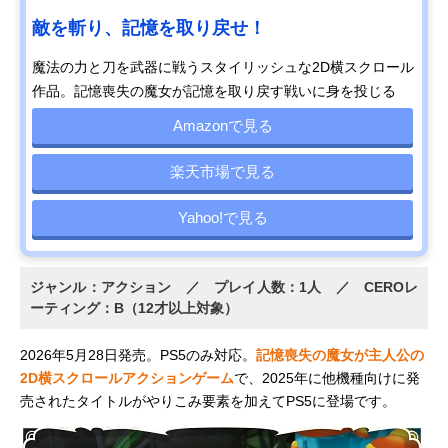
敵を斬り、記憶を取り戻せ！
魔法の力と刀を武器に戦うスタイリッシュな2D横スクロール
作品。記憶喪失の魔女が記憶を取り戻す戦いに身を投じる
Amazonで見る
楽天市場で見る
Yahoo!で見る
ジャンル：アクション ／ プレイ人数：1人 ／ CEROレ
ーティング：B（12才以上対象）
2026年5月28日発売。PS5のみ対応。
記憶喪失の魔女が主人公の
2D横スクロールアクションゲーム
で、2025年に他機種向けに発
売されたタイトルがやりこみ要素を加えてPS5に登場です。