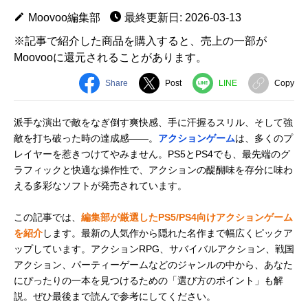
Moovoo編集部
最終更新日: 2026-03-13
※記事で紹介した商品を購入すると、売上の一部が
Moovooに還元されることがあります。
Share
Post
LINE
Copy
派手な演出で敵をなぎ倒す爽快感、手に汗握るスリル、そして強
敵を打ち破った時の達成感――。
アクションゲーム
は、多くのプ
レイヤーを惹きつけてやみません。PS5とPS4でも、最先端のグ
ラフィックと快適な操作性で、アクションの醍醐味を存分に味わ
える多彩なソフトが発売されています。
この記事では、
編集部が厳選したPS5/PS4向けアクションゲーム
を紹介
します。最新の人気作から隠れた名作まで幅広くピックア
ップしています。アクションRPG、サバイバルアクション、戦国
アクション、パーティーゲームなどのジャンルの中から、あなた
にぴったりの一本を見つけるための「選び方のポイント」も解
説。ぜひ最後まで読んで参考にしてください。