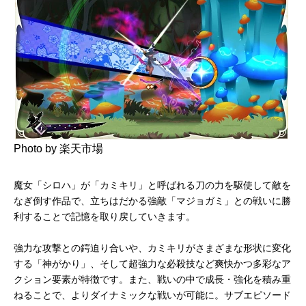
Photo by 楽天市場
魔女「シロハ」が「カミキリ」と呼ばれる刀の力を駆使して敵を
なぎ倒す作品で、立ちはだかる強敵「マジョガミ」との戦いに勝
利することで記憶を取り戻していきます。
強力な攻撃との鍔迫り合いや、カミキリがさまざまな形状に変化
する「神がかり」、そして超強力な必殺技など爽快かつ多彩なア
クション要素が特徴です。また、戦いの中で成長・強化を積み重
ねることで、よりダイナミックな戦いが可能に。サブエピソード