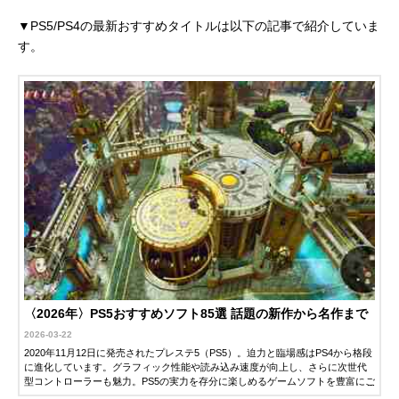
▼PS5/PS4の最新おすすめタイトルは以下の記事で紹介していま
す。
〈2026年〉PS5おすすめソフト85選 話題の新作から名作まで
2026-03-22
2020年11月12日に発売されたプレステ5（PS5）。迫力と臨場感はPS4から格段
に進化しています。グラフィック性能や読み込み速度が向上し、さらに次世代
型コントローラーも魅力。PS5の実力を存分に楽しめるゲームソフトを豊富にご
紹介します。ぜひ最高の1本を見つけてみてください。