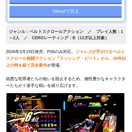
Yahoo!で見る
ジャンル：ベルトスクロールアクション ／ プレイ人数：1
～2人 ／ CEROレーティング：B（12才以上対象）
2026年3月19日発売。PS5のみ対応。
ジャレコが手がけるベルト
スクロール格闘アクション『ラッシング・ビート』から、30年以
上の時を経て完全新作
が登場。
凶悪な犯罪者たちの狙いを阻止するため、個性豊かなキャラクタ
ーたちがド派手な戦いを繰り広げます。