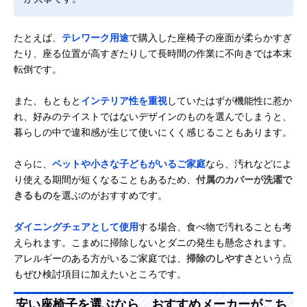
たとえば、
テレワーク用途
で購入した座椅子の座面が柔らかすぎ
たり、座る位置が高すぎたりして長時間の作業に不向きでは本末
転倒です。
また、もともと
インテリア性を重視
していたはずが機能性に惹か
れ、好みのテイストではないデザインのものを選んでしまうと、
暮らしの中で違和感が生じて使いにくく感じることもあります。
さらに、
ペットや小さな子どもがいるご家庭
なら、汚れなどによ
り使える期間が短くなることもあるため、
付属のカバーが洗濯で
きるもの
を選ぶのがおすすめです。
ダイニングチェアとして使用
する場合、食べ物で汚れることも考
えられます。こまめに掃除しないとダニの発生も懸念されます。
アレルギーのある方がいるご家庭では、
掃除のしやすさ
という点
もぜひ検討項目に加えたいところです。
安い座椅子を選ぶなら、おすすめメーカーがこち