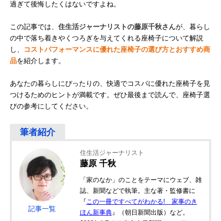
過ぎて後悔したくはないですよね。
この記事では、
住生活ジャーナリストの藤原千秋さん
が、暮らし
の中で落ち着きやくつろぎを与えてくれる座椅子について解説
し、
コストパフォーマンスに優れた座椅子の選び方とおすすめ商
品
を紹介します。
あなたの暮らしにぴったりの、快適でコスパに優れた座椅子を見
つけるためのヒントが満載です。ぜひ最後まで読んで、座椅子選
びの参考にしてください。
住生活ジャーナリスト
藤原 千秋
「家のなか」のことをテーマにウェブ、雑
誌、新聞などで執筆。主な著・監修書に
『
この一冊ですべてがわかる! 家事のき
記事一覧
ほん新事典
』（朝日新聞出版）など。