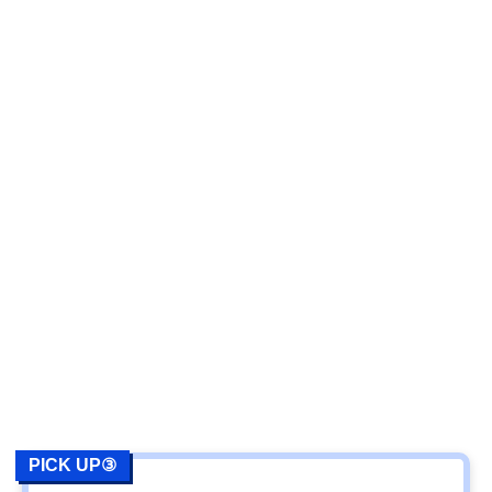
PICK UP③