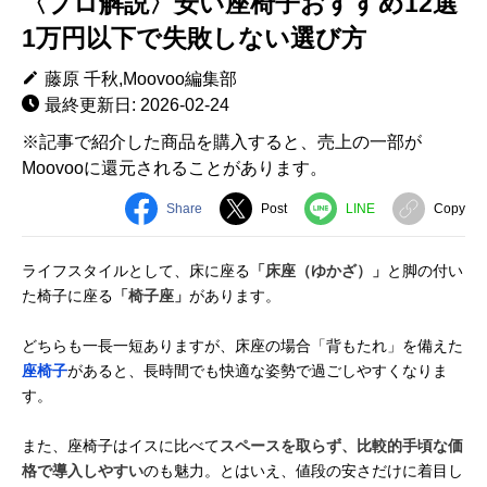
〈プロ解説〉安い座椅子おすすめ12選
1万円以下で失敗しない選び方
藤原 千秋,Moovoo編集部
最終更新日: 2026-02-24
※記事で紹介した商品を購入すると、売上の一部が
Moovooに還元されることがあります。
Share
Post
LINE
Copy
ライフスタイルとして、床に座る
「床座（ゆかざ）」
と脚の付い
た椅子に座る
「椅子座」
があります。
どちらも一長一短ありますが、床座の場合「背もたれ」を備えた
座椅子
があると、長時間でも快適な姿勢で過ごしやすくなりま
す。
また、座椅子はイスに比べて
スペースを取らず、比較的手頃な価
格で導入しやすい
のも魅力。とはいえ、値段の安さだけに着目し