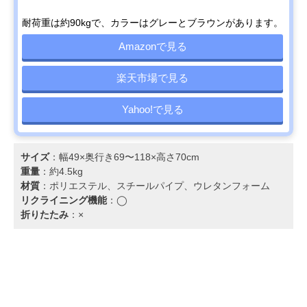
耐荷重は約90kgで、カラーはグレーとブラウンがあります。
Amazonで見る
楽天市場で見る
Yahoo!で見る
サイズ
：幅49×奥行き69〜118×高さ70cm
重量
：約4.5kg
材質
：ポリエステル、スチールパイプ、ウレタンフォーム
リクライニング機能
：◯
折りたたみ
：×