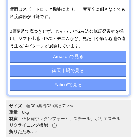
背面はスピードロック機能により、一度完全に倒さなくても
角度調節が可能です。
3層構造で底つきせず、じんわりと沈み込む低反発素材を採
用。ソフト生地・PVC・デニムなど、見た目や触り心地の違
う生地14パターンが展開しています。
Amazonで見る
楽天市場で見る
Yahoo!で見る
サイズ
：幅58×奥行52×高さ71cm
重量
：8kg
材質
：低反発ウレタンフォーム、スチール、ポリエステル
リクライニング機能
：◯
折りたたみ
：×