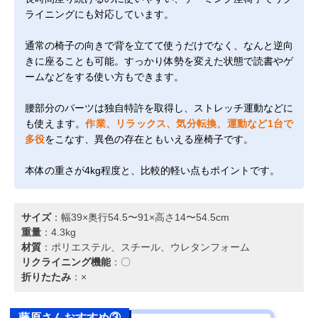
ライニングにも対応しています。
通常の椅子の向きで背を立てて使うだけでなく、なんと逆向
きに座ることも可能。すっかり体勢を変えた状態で読書やゲ
ームなどをする使い方もできます。
腰部分のパーツは独自特許を取得し、ストレッチ運動などに
も使えます。
作業、リラックス、気分転換、運動など1台で
多役
をこなす、異色の存在ともいえる座椅子です。
本体の重さが4kg程度と、比較的軽い点もポイントです。
サイズ
：幅39×奥行54.5〜91×高さ14〜54.5cm
重量
：4.3kg
材質
：ポリエステル、スチール、ウレタンフォーム
リクライニング機能
：〇
折りたたみ
：×
藤原さんおすすめ③