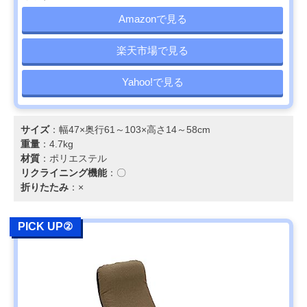
Amazonで見る
楽天市場で見る
Yahoo!で見る
サイズ
：幅47×奥行61～103×高さ14～58cm
重量
：4.7kg
材質
：ポリエステル
リクライニング機能
：〇
折りたたみ
：×
PICK UP②