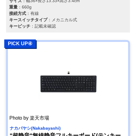
サイズ
：幅36×長さ13.33×高さ3.4cm
重量
：660g
接続方式
：有線
キースイッチタイプ
：メカニカル式
キーピッチ
：記載未確認
PICK UP④
Photo by 楽天市場
ナカバヤシ(Nakabayashi)
"超静音"無線静音フルキーボード(テンキー