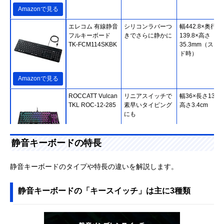
Amazonで見る
エレコム 有線静音
シリコンラバーつ
幅442.8×奥行
フルキーボード
きでさらに静かに
139.8×高さ
TK-FCM114SKBK
35.3mm（スタ
ド時）
Amazonで見る
ROCCATT Vulcan
リニアスイッチで
幅36×長さ13.33
TKL ROC-12-285
素早いタイピング
高さ3.4cm
にも
静音キーボードの特長
Amazonで見る
ナカバヤシ
ケーブルが邪魔に
幅447×奥行148
静音キーボードのタイプや特長の違いを解説します。
(Nakabayashi) 無
ならない無線式
高さ29mm
線静音キーボード
静音キーボードの「キースイッチ」は主に3種類
FKB-R245BK
Amazonで見る