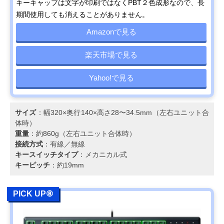
キーキャップは文字が印刷ではなくPBT２色成形なので、長
期間使用しても消えることがありません。
Amazonで見る
楽天市場で見る
Yahoo!で見る
サイズ
：幅320×奥行140×高さ28〜34.5mm（左右ユニット合
体時）
重量
：約860g（左右ユニット合体時）
接続方式
：有線／無線
キースイッチタイプ
：メカニカル式
キーピッチ
：約19mm
PICK UP⑧