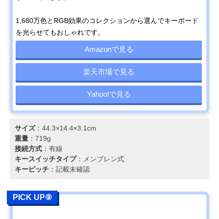
1,680万色とRGB効果のコレクションから選んでキーボード
を光らせてもおしゃれです。
Amazonで見る
楽天市場で見る
Yahoo!で見る
サイズ
：44.3×14.4×3.1cm
重量
：719g
接続方式
：有線
キースイッチタイプ
：メンブレン式
キーピッチ
：記載未確認
PICK UP⑨