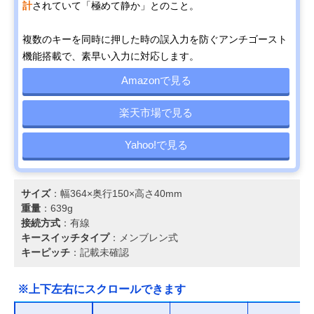
計
されていて「極めて静か」とのこと。
複数のキーを同時に押した時の誤入力を防ぐアンチゴースト
機能搭載で、素早い入力に対応します。
Amazonで見る
楽天市場で見る
Yahoo!で見る
サイズ
：幅364×奥行150×高さ40mm
重量
：639g
接続方式
：有線
キースイッチタイプ
：メンブレン式
キーピッチ
：記載未確認
※上下左右にスクロールできます