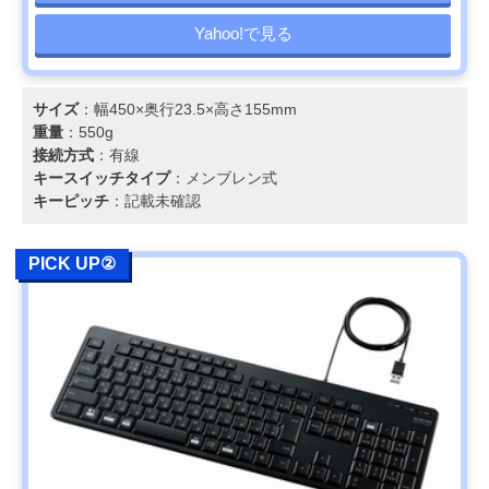
Yahoo!で見る
サイズ
：幅450×奥行23.5×高さ155mm
重量
：550g
接続方式
：有線
キースイッチタイプ
：メンブレン式
キーピッチ
：記載未確認
PICK UP②