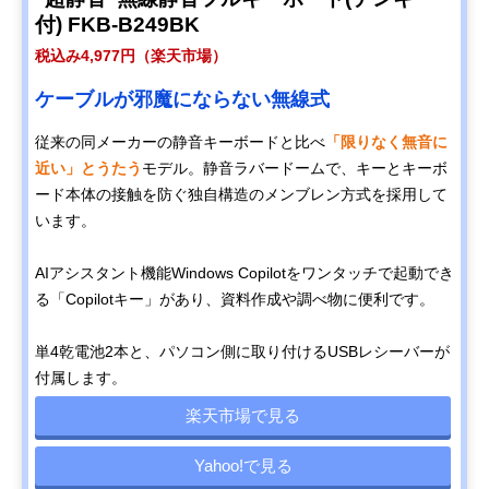
付) FKB-B249BK
税込み4,977円（楽天市場）
ケーブルが邪魔にならない無線式
従来の同メーカーの静音キーボードと比べ
「限りなく無音に
近い」とうたう
モデル。静音ラバードームで、キーとキーボ
ード本体の接触を防ぐ独自構造のメンブレン方式を採用して
います。
AIアシスタント機能Windows Copilotをワンタッチで起動でき
る「Copilotキー」があり、資料作成や調べ物に便利です。
単4乾電池2本と、パソコン側に取り付けるUSBレシーバーが
付属します。
楽天市場で見る
Yahoo!で見る