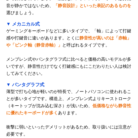
音が静かではないため、
「静音設計」といった表記のあるものを
選びましょう。
▼ メカニカル式
ゲーミングキーボードなどに多いタイプで、「軸」によって打鍵
感や打鍵音に違いがあります。とくに
静音性が高いのは「赤軸」
や「ピンク軸（静音赤軸）」
と呼ばれるタイプです。
メンブレン式やパンタグラフ式に比べると価格の高いモデルが多
いですが、静音性だけでなく打鍵感にもにこだわりたい人は検討
してみてください。
▼ パンタグラフ式
薄型で打ち心地が軽いのが特長で、ノートパソコンに使われるこ
とが多いタイプです。構造上、メンブレン式よりキーストローク
（キートップが沈み込む深さ）が浅いため、
低価格ながら静音性
に優れたキーボードが多く
あります。
衝撃に弱いといったデメリットがあるため、取り扱いには注意が
必要です。