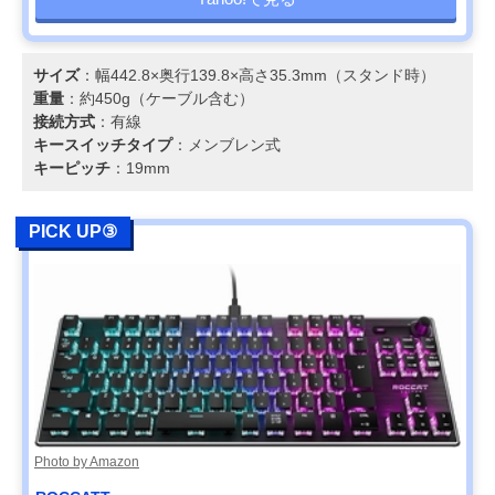
サイズ
：幅442.8×奥行139.8×高さ35.3mm（スタンド時）
重量
：約450g（ケーブル含む）
接続方式
：有線
キースイッチタイプ
：メンブレン式
キーピッチ
：19mm
PICK UP③
Photo by Amazon