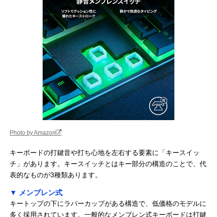
Logicool(ロジクー
従来モデル比で約
約幅441×奥行
Amazonで見る
ル) MK295 静音ワ
9割ノイズを削減
149×高さ18mm
イヤレスキーボー
ド MK295GP
サンワサプライ 静
オーソドックスな
幅452.2×奥行
Amazonで見る
音スリムキーボー
ワイヤレスタイプ
142.7×高さ
ド SKB-WL29
37.1mm
ミステル(Mistel)
分割モデルならで
幅320×奥行140
Amazonで見る
BAROCCO ML-
はのレイアウトが
高さ28〜
MD770R-U-
可能
34.5mm（左右
SR/BK（静音赤
ニット合体時）
軸）
Razer(レイザー)
クッション性のあ
44.3×14.4×3.1c
Photo by Amazon
Amazonで見る
Ornata V3 X JP
る心地よいキータ
ッチ
キーボードの打鍵音や打ち心地を左右する要素に「キースイッ
バッファロー キー
静音かつ省エネな
約幅430奥行128
チ」があります。キースイッチとはキー部分の構造のことで、代
Amazonで見る
ボード・マウスセ
キーボード・マウ
高さ22mm（キ
表的なものが3種類あります。
ット
スセット
ボードのみ）
BSKBW328SBK
▼ メンブレン式
キートップの下にラバーカップがある構造で、低価格のモデルに
SteelSeries Apex
IP32の防塵・耐水
幅364×奥行150
Amazonで見る
3 TKL
保護機能つき
高さ40mm
多く採用されています。一般的なメンブレン式キーボードは打鍵