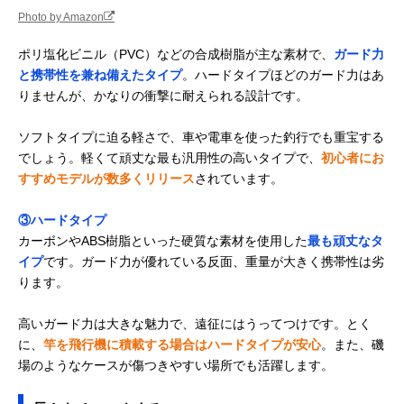
Photo by Amazon
ポリ塩化ビニル（PVC）などの合成樹脂が主な素材で、
ガード力
と携帯性を兼ね備えたタイプ
。ハードタイプほどのガード力はあ
りませんが、かなりの衝撃に耐えられる設計です。
ソフトタイプに迫る軽さで、車や電車を使った釣行でも重宝する
でしょう。軽くて頑丈な最も汎用性の高いタイプで、
初心者にお
すすめモデルが数多くリリース
されています。
③ハードタイプ
カーボンやABS樹脂といった硬質な素材を使用した
最も頑丈なタ
イプ
です。ガード力が優れている反面、重量が大きく携帯性は劣
ります。
高いガード力は大きな魅力で、遠征にはうってつけです。とく
に、
竿を飛行機に積載する場合はハードタイプが安心
。また、磯
場のようなケースが傷つきやすい場所でも活躍します。