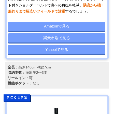
ド付きショルダーベルトで肩への負担を軽減。
渓流から磯・
船釣りまで幅広いフィールドで活躍
するでしょう。
Amazonで見る
楽天市場で見る
Yahoo!で見る
全長
：高さ140cm×幅27cm
収納本数
：振出竿2〜3本
リールイン
：可
機能ポケット
：なし
PICK UP②