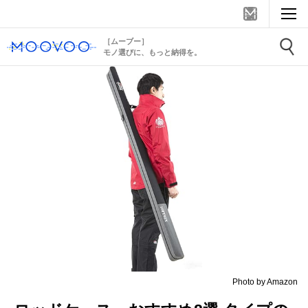
［ムーブー］
モノ選びに、もっと納得を。
Photo by Amazon