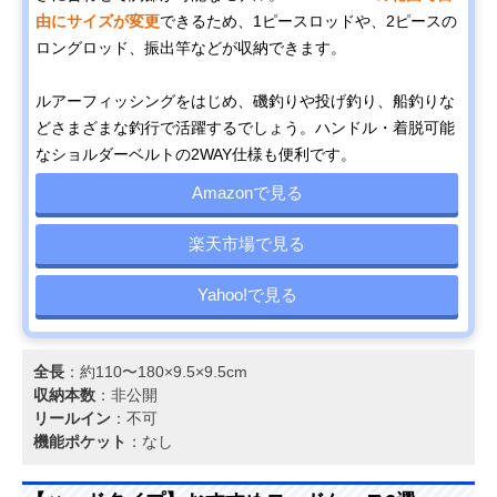
由にサイズが変更
できるため、1ピースロッドや、2ピースの
ロングロッド、振出竿などが収納できます。
ルアーフィッシングをはじめ、磯釣りや投げ釣り、船釣りな
どさまざまな釣行で活躍するでしょう。ハンドル・着脱可能
なショルダーベルトの2WAY仕様も便利です。
Amazonで見る
楽天市場で見る
Yahoo!で見る
全長
：約110〜180×9.5×9.5cm
収納本数
：非公開
リールイン
：不可
機能ポケット
：なし