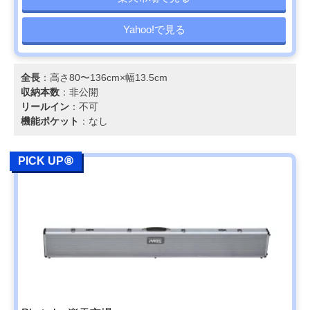
Yahoo!で見る
全長
：高さ80〜136cm×幅13.5cm
収納本数
：非公開
リールイン
：不可
機能ポケット
：なし
PICK UP⑧