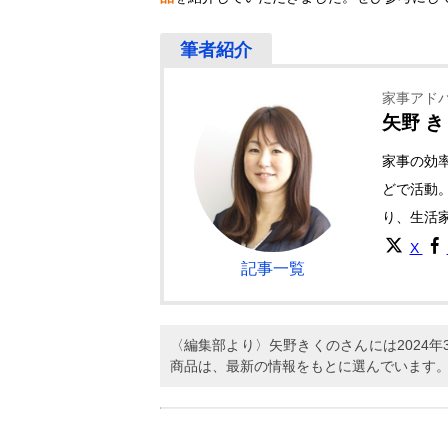
家事アド
矢野 
家事の効
どで活動
り、生活
X
記事一覧
〈編集部より〉矢野きくのさんには2024
商品は、最新の情報をもとに選んでいます