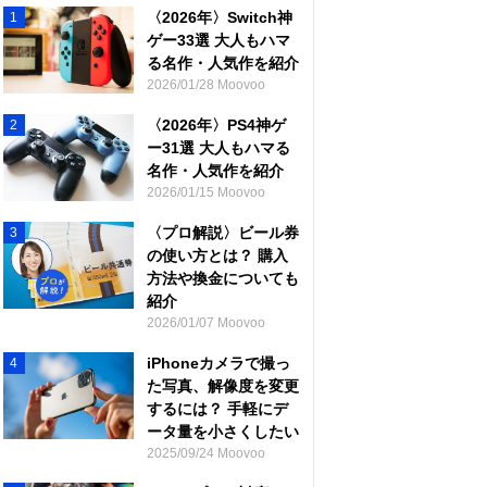
〈2026年〉Switch神
1
ゲー33選 大人もハマ
る名作・人気作を紹介
2026/01/28 Moovoo
〈2026年〉PS4神ゲ
2
ー31選 大人もハマる
名作・人気作を紹介
2026/01/15 Moovoo
〈プロ解説〉ビール券
3
の使い方とは？ 購入
方法や換金についても
紹介
2026/01/07 Moovoo
iPhoneカメラで撮っ
4
た写真、解像度を変更
するには？ 手軽にデ
ータ量を小さくしたい
2025/09/24 Moovoo