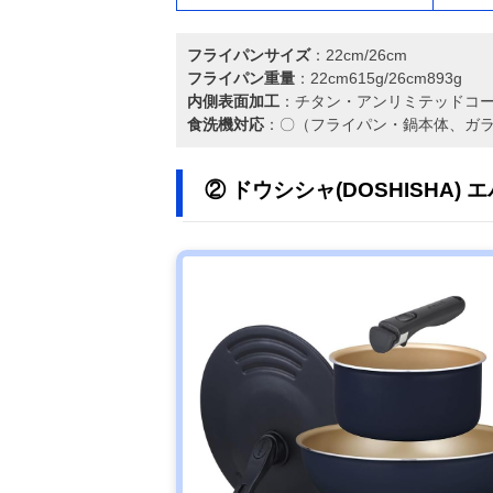
フライパンサイズ
：22cm/26cm
フライパン重量
：22cm615g/26cm893g
内側表面加工
：チタン・アンリミテッドコ
食洗機対応
：〇（フライパン・鍋本体、ガ
② ドウシシャ(DOSHISHA) 