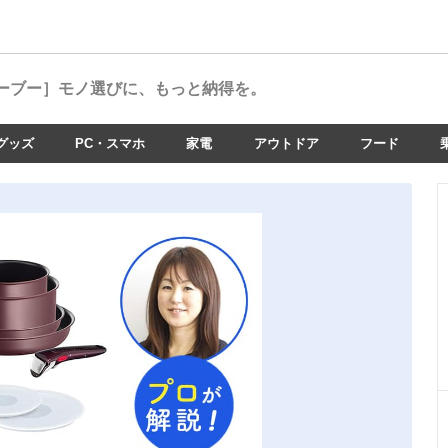
ーブー］
モノ選びに、もっと納得を。
グッズ
PC・スマホ
家電
アウトドア
フード