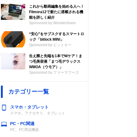
これから動画編集を始める人へ！
Filmora12で新たに搭載される機
能を詳しく紹介
Sponsored by Wondershare
“安心”をサブスクするスマートロ
ック「bitlock MINI」
Sponsored by ビットキー
生え際と先端を1本でWケア！ま
つ毛美容液「まつ毛デラックス
WMOA（ウモア）」
Sponsored by ファーマフーズ
カテゴリー一覧
スマホ・タブレット
スマホ、アクセサリ、タブレット
PC・PC関連
PC、PC周辺機器