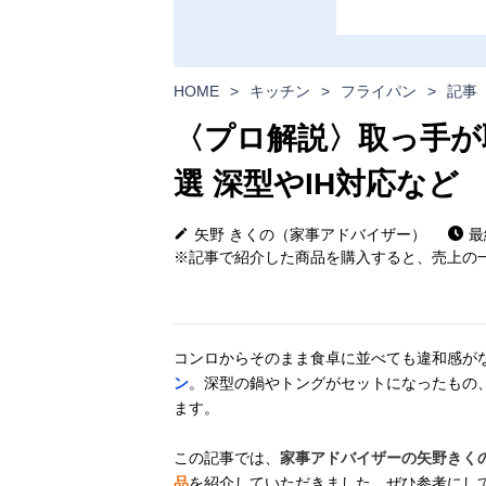
HOME
>
キッチン
>
フライパン
>
記事
〈プロ解説〉取っ手が
選 深型やIH対応など
矢野 きくの（家事アドバイザー）
最
※記事で紹介した商品を購入すると、売上の一
コンロからそのまま食卓に並べても違和感が
ン
。深型の鍋やトングがセットになったもの、
ます。
この記事では、
家事アドバイザーの矢野きく
品
を紹介していただきました。ぜひ参考にし