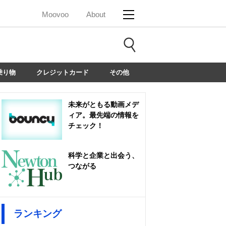
Moovoo
About
乗り物
クレジットカード
その他
未来がともる動画メデ
ィア。最先端の情報を
チェック！
科学と企業と出会う、
つながる
ランキング