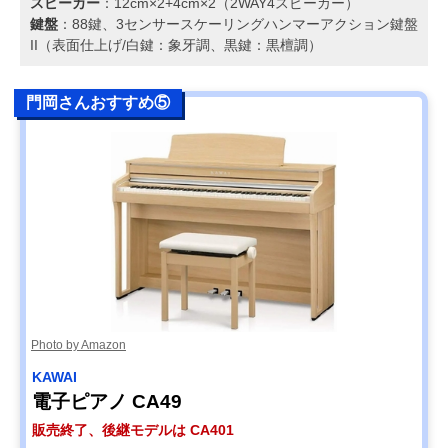
スピーカー
：12cm×2+4cm×2（2WAY4スピーカー）
鍵盤
：88鍵、3センサースケーリングハンマーアクション鍵盤
II（表面仕上げ/白鍵：象牙調、黒鍵：黒檀調）
門岡さんおすすめ⑤
Photo by Amazon
KAWAI
電子ピアノ CA49
販売終了、後継モデルは CA401