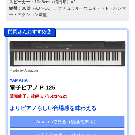
スピーカー
：16×8cm（楕円形）×2
鍵盤
：88鍵（A0〜C8）、ナチュラル・ウェイテッド・ハンマ
ー・アクション鍵盤
門岡さんおすすめ②
Photo by Amazon
YAMAHA
電子ピアノ P-125
販売終了、後継モデルはP-225
よりピアノらしい音場感を味わえる
Amazonで見る（後継モデル）