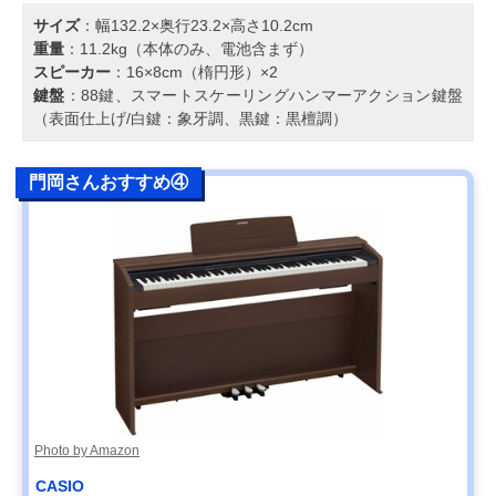
サイズ
：幅132.2×奥行23.2×高さ10.2cm
重量
：11.2kg（本体のみ、電池含まず）
スピーカー
：16×8cm（楕円形）×2
鍵盤
：88鍵、スマートスケーリングハンマーアクション鍵盤
（表面仕上げ/白鍵：象牙調、黒鍵：黒檀調）
門岡さんおすすめ④
Photo by Amazon
CASIO