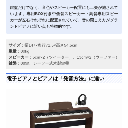
鍵盤だけでなく、音色やスピーカー配置にも工夫が施されて
います。
専用BOX付き中低音スピーカー・高音専用スピー
カーが左右それぞれに配置
されていて、音の聞こえ方がグラ
ンドピアノに近い点も特徴的です。
サイズ
：幅147×奥行71.5×高さ54.5cm
重量
：80kg
スピーカー
：5cm×2（ツイーター）、13cm×2（ウーファー）
鍵盤
：88鍵、シーソー式木製鍵盤
電子ピアノとピアノは「発音方法」に違い