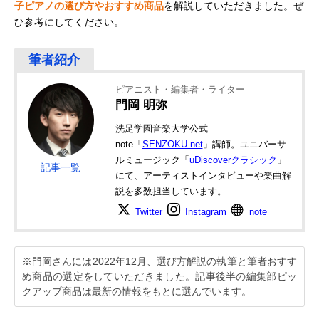
子ピアノの選び方やおすすめ商品
を解説していただきました。ぜ
ひ参考にしてください。
ピアニスト・編集者・ライター
門岡 明弥
洗足学園音楽大学公式
note「
SENZOKU.net
」講師。ユニバーサ
ルミュージック「
uDiscoverクラシック
」
記事一覧
にて、アーティストインタビューや楽曲解
説を多数担当しています。
Twitter
Instagram
note
※門岡さんには2022年12月、選び方解説の執筆と筆者おすす
め商品の選定をしていただきました。記事後半の編集部ピッ
クアップ商品は最新の情報をもとに選んでいます。