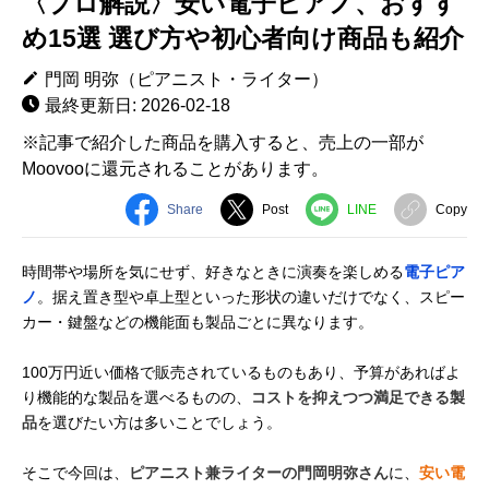
〈プロ解説〉安い電子ピアノ、おすす
め15選 選び方や初心者向け商品も紹介
門岡 明弥（ピアニスト・ライター）
最終更新日: 2026-02-18
※記事で紹介した商品を購入すると、売上の一部が
Moovooに還元されることがあります。
Share
Post
LINE
Copy
時間帯や場所を気にせず、好きなときに演奏を楽しめる
電子ピア
ノ
。据え置き型や卓上型といった形状の違いだけでなく、スピー
カー・鍵盤などの機能面も製品ごとに異なります。
100万円近い価格で販売されているものもあり、予算があればよ
り機能的な製品を選べるものの、
コストを抑えつつ満足できる製
品
を選びたい方は多いことでしょう。
そこで今回は、
ピアニスト兼ライターの門岡明弥さん
に、
安い電