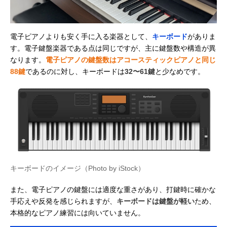
電子ピアノよりも安く手に入る楽器として、
キーボード
がありま
す。電子鍵盤楽器である点は同じですが、主に鍵盤数や構造が異
なります。
電子ピアノの鍵盤数はアコースティックピアノと同じ
88鍵
であるのに対し、キーボードは
32〜61鍵
と少なめです。
キーボードのイメージ（Photo by iStock）
また、電子ピアノの鍵盤には適度な重さがあり、打鍵時に確かな
手応えや反発を感じられますが、
キーボードは鍵盤が軽い
ため、
本格的なピアノ練習には向いていません。