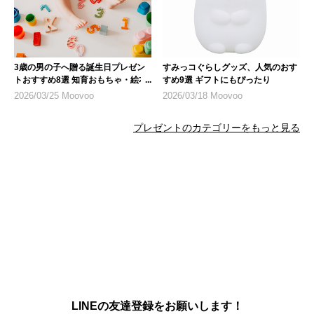
3歳の男の子へ贈る誕生日プレゼン
すみっコぐらしグッズ、人気のおす
トおすすめ8選 知育おもちゃ・絵本
すめ9選 ギフトにもぴったり
を厳選
2026/03/25 Moovoo
2026/03/18 Moovoo
プレゼントのカテゴリーをもっと見る
LINEの友達登録をお願いします！