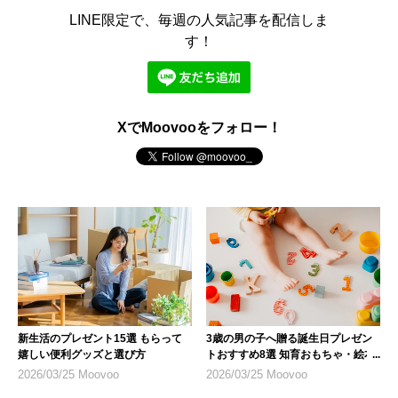
LINE限定で、毎週の人気記事を配信しま
す！
XでMoovooをフォロー！
新生活のプレゼント15選 もらって
3歳の男の子へ贈る誕生日プレゼン
嬉しい便利グッズと選び方
トおすすめ8選 知育おもちゃ・絵本
を厳選
2026/03/25 Moovoo
2026/03/25 Moovoo