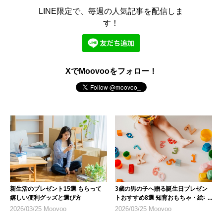
LINE限定で、毎週の人気記事を配信しま
す！
XでMoovooをフォロー！
新生活のプレゼント15選 もらって
3歳の男の子へ贈る誕生日プレゼン
嬉しい便利グッズと選び方
トおすすめ8選 知育おもちゃ・絵本
を厳選
2026/03/25 Moovoo
2026/03/25 Moovoo