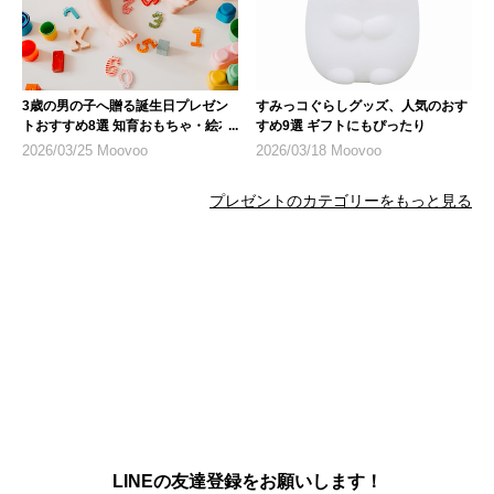
3歳の男の子へ贈る誕生日プレゼン
すみっコぐらしグッズ、人気のおす
トおすすめ8選 知育おもちゃ・絵本
すめ9選 ギフトにもぴったり
を厳選
2026/03/25 Moovoo
2026/03/18 Moovoo
プレゼントのカテゴリーをもっと見る
LINEの友達登録をお願いします！